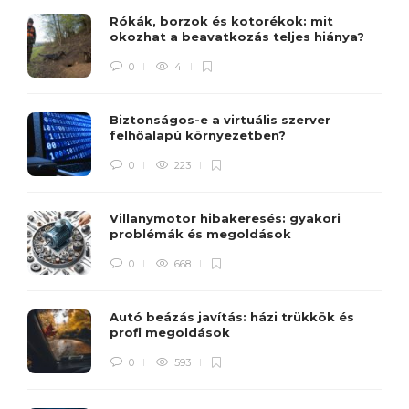
Rókák, borzok és kotorékok: mit
okozhat a beavatkozás teljes hiánya?
0
4
Biztonságos-e a virtuális szerver
felhőalapú környezetben?
0
223
Villanymotor hibakeresés: gyakori
problémák és megoldások
0
668
Autó beázás javítás: házi trükkök és
profi megoldások
0
593