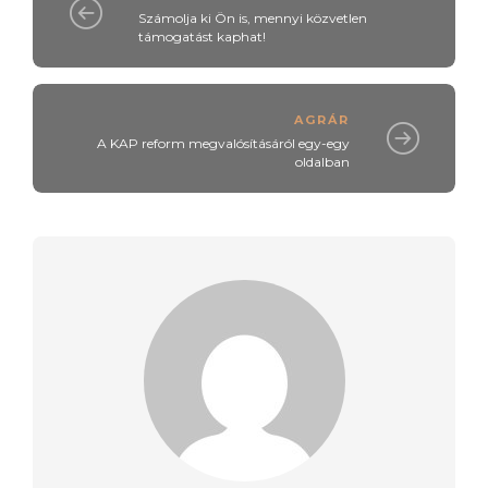
Számolja ki Ön is, mennyi közvetlen
támogatást kaphat!
AGRÁR
A KAP reform megvalósításáról egy-egy
oldalban