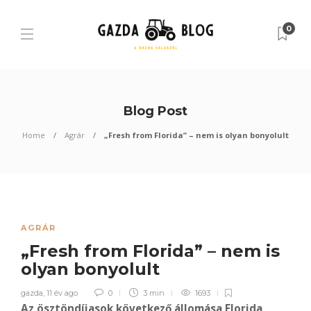
0
Blog Post
Home
Agrár
„Fresh from Florida” – nem is olyan bonyolult
AGRÁR
„Fresh from Florida” – nem is
olyan bonyolult
gazda
,
11 év ago
0
3 min
1693
Az ösztöndíjasok következő állomása Florida