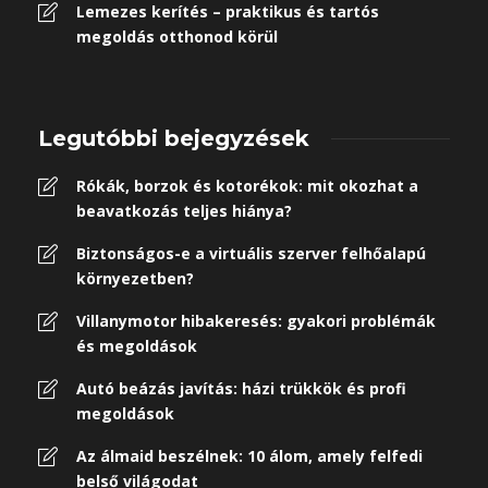
Lemezes kerítés – praktikus és tartós
megoldás otthonod körül
Legutóbbi bejegyzések
Rókák, borzok és kotorékok: mit okozhat a
beavatkozás teljes hiánya?
Biztonságos-e a virtuális szerver felhőalapú
környezetben?
Villanymotor hibakeresés: gyakori problémák
és megoldások
Autó beázás javítás: házi trükkök és profi
megoldások
Az álmaid beszélnek: 10 álom, amely felfedi
belső világodat