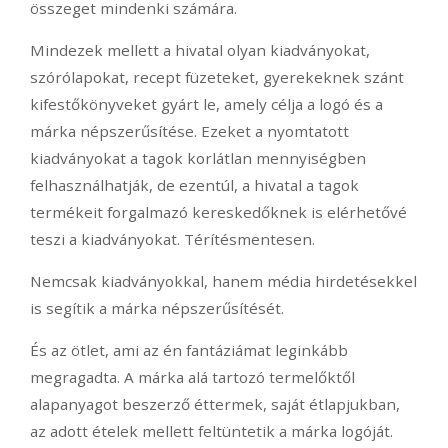
összeget mindenki számára.
Mindezek mellett a hivatal olyan kiadványokat,
szórólapokat, recept füzeteket, gyerekeknek szánt
kifestőkönyveket gyárt le, amely célja a logó és a
márka népszerűsítése. Ezeket a nyomtatott
kiadványokat a tagok korlátlan mennyiségben
felhasználhatják, de ezentúl, a hivatal a tagok
termékeit forgalmazó kereskedőknek is elérhetővé
teszi a kiadványokat. Térítésmentesen.
Nemcsak kiadványokkal, hanem média hirdetésekkel
is segítik a márka népszerűsítését.
És az ötlet, ami az én fantáziámat leginkább
megragadta. A márka alá tartozó termelőktől
alapanyagot beszerző éttermek, saját étlapjukban,
az adott ételek mellett feltüntetik a márka logóját.