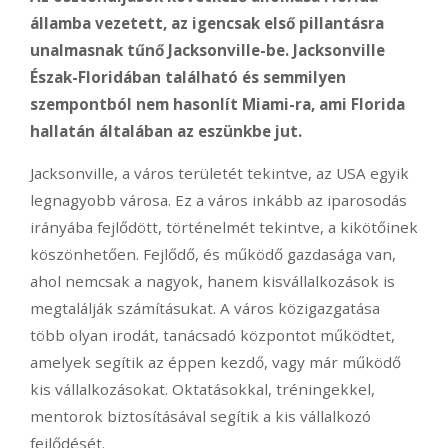
államba vezetett, az igencsak első pillantásra
unalmasnak tűnő Jacksonville-be. Jacksonville
Észak-Floridában található és semmilyen
szempontból nem hasonlít Miami-ra, ami Florida
hallatán általában az eszünkbe jut.
Jacksonville, a város területét tekintve, az USA egyik
legnagyobb városa. Ez a város inkább az iparosodás
irányába fejlődött, történelmét tekintve, a kikötőinek
köszönhetően. Fejlődő, és működő gazdasága van,
ahol nemcsak a nagyok, hanem kisvállalkozások is
megtalálják számításukat. A város közigazgatása
több olyan irodát, tanácsadó központot működtet,
amelyek segítik az éppen kezdő, vagy már működő
kis vállalkozásokat. Oktatásokkal, tréningekkel,
mentorok biztosításával segítik a kis vállalkozó
fejlődését.