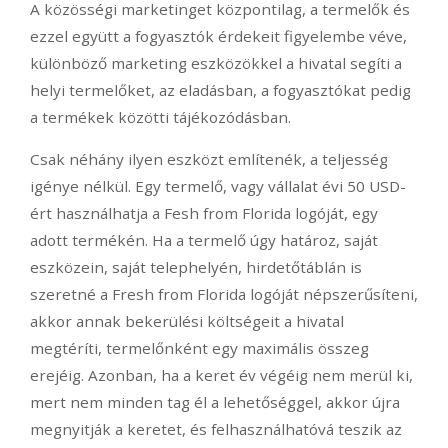
A közösségi marketinget központilag, a termelők és
ezzel együtt a fogyasztók érdekeit figyelembe véve,
különböző marketing eszközökkel a hivatal segíti a
helyi termelőket, az eladásban, a fogyasztókat pedig
a termékek közötti tájékozódásban.
Csak néhány ilyen eszközt említenék, a teljesség
igénye nélkül. Egy termelő, vagy vállalat évi 50 USD-
ért használhatja a Fesh from Florida logóját, egy
adott termékén. Ha a termelő úgy határoz, saját
eszközein, saját telephelyén, hirdetőtáblán is
szeretné a Fresh from Florida logóját népszerűsíteni,
akkor annak bekerülési költségeit a hivatal
megtéríti, termelőnként egy maximális összeg
erejéig. Azonban, ha a keret év végéig nem merül ki,
mert nem minden tag él a lehetőséggel, akkor újra
megnyitják a keretet, és felhasználhatóvá teszik az