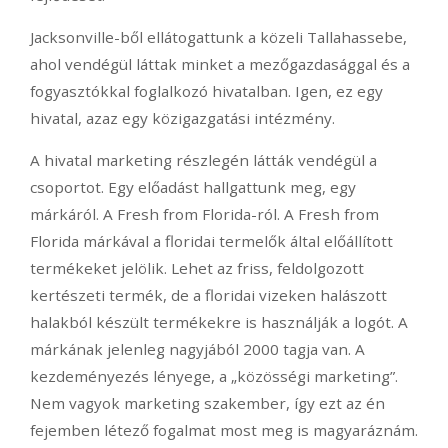
Jacksonville-ből ellátogattunk a közeli Tallahassebe,
ahol vendégül láttak minket a mezőgazdasággal és a
fogyasztókkal foglalkozó hivatalban. Igen, ez egy
hivatal, azaz egy közigazgatási intézmény.
A hivatal marketing részlegén látták vendégül a
csoportot. Egy előadást hallgattunk meg, egy
márkáról. A Fresh from Florida-ról. A Fresh from
Florida márkával a floridai termelők által előállított
termékeket jelölik. Lehet az friss, feldolgozott
kertészeti termék, de a floridai vizeken halászott
halakból készült termékekre is használják a logót. A
márkának jelenleg nagyjából 2000 tagja van. A
kezdeményezés lényege, a „közösségi marketing”.
Nem vagyok marketing szakember, így ezt az én
fejemben létező fogalmat most meg is magyaráznám.