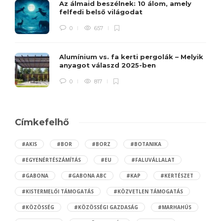
Az álmaid beszélnek: 10 álom, amely
felfedi belső világodat
0
657
Alumínium vs. fa kerti pergolák – Melyik
anyagot válaszd 2025-ben
0
817
Címkefelhő
#AKIS
#BOR
#BORZ
#BOTANIKA
#EGYENÉRTÉSZÁMÍTÁS
#EU
#FALUVÁLLALAT
#GABONA
#GABONA ABC
#KAP
#KERTÉSZET
#KISTERMELŐI TÁMOGATÁS
#KÖZVETLEN TÁMOGATÁS
#KÖZÖSSÉG
#KÖZÖSSÉGI GAZDASÁG
#MARHAHÚS