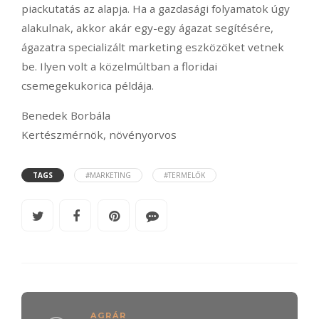
piackutatás az alapja. Ha a gazdasági folyamatok úgy
alakulnak, akkor akár egy-egy ágazat segítésére,
ágazatra specializált marketing eszközöket vetnek
be. Ilyen volt a közelmúltban a floridai
csemegekukorica példája.
Benedek Borbála
Kertészmérnök, növényorvos
TAGS
#MARKETING
#TERMELŐK
AGRÁR