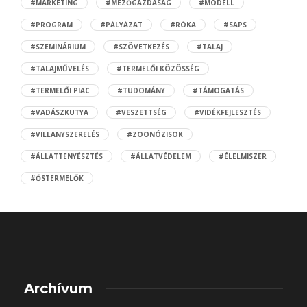
#MARKETING
#MEZŐGAZDASÁG
#MODELL
#PROGRAM
#PÁLYÁZAT
#RÓKA
#SAPS
#SZEMINÁRIUM
#SZÖVETKEZÉS
#TALAJ
#TALAJMŰVELÉS
#TERMELŐI KÖZÖSSÉG
#TERMELŐI PIAC
#TUDOMÁNY
#TÁMOGATÁS
#VADÁSZKUTYA
#VESZETTSÉG
#VIDÉKFEJLESZTÉS
#VILLANYSZERELÉS
#ZOONÓZISOK
#ÁLLATTENYÉSZTÉS
#ÁLLATVÉDELEM
#ÉLELMISZER
#ŐSTERMELŐK
Archívum