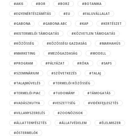
#AKIS
#BOR
#BORZ
#BOTANIKA
#EGYENÉRTÉSZÁMÍTÁS
#EU
#FALUVÁLLALAT
#GABONA
#GABONA ABC
#KAP
#KERTÉSZET
#KISTERMELŐI TÁMOGATÁS
#KÖZVETLEN TÁMOGATÁS
#KÖZÖSSÉG
#KÖZÖSSÉGI GAZDASÁG
#MARHAHÚS
#MARKETING
#MEZŐGAZDASÁG
#MODELL
#PROGRAM
#PÁLYÁZAT
#RÓKA
#SAPS
#SZEMINÁRIUM
#SZÖVETKEZÉS
#TALAJ
#TALAJMŰVELÉS
#TERMELŐI KÖZÖSSÉG
#TERMELŐI PIAC
#TUDOMÁNY
#TÁMOGATÁS
#VADÁSZKUTYA
#VESZETTSÉG
#VIDÉKFEJLESZTÉS
#VILLANYSZERELÉS
#ZOONÓZISOK
#ÁLLATTENYÉSZTÉS
#ÁLLATVÉDELEM
#ÉLELMISZER
#ŐSTERMELŐK