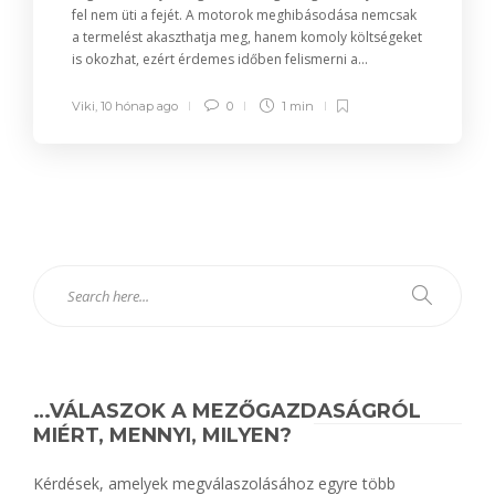
fel nem üti a fejét. A motorok meghibásodása nemcsak
a termelést akaszthatja meg, hanem komoly költségeket
is okozhat, ezért érdemes időben felismerni a...
Viki
,
10 hónap ago
0
1 min
…VÁLASZOK A MEZŐGAZDASÁGRÓL
MIÉRT, MENNYI, MILYEN?
Kérdések, amelyek megválaszolásához egyre több