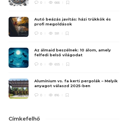
0
666
Autó beázás javítás: házi trükkök és
profi megoldások
0
591
Az álmaid beszélnek: 10 álom, amely
felfedi belső világodat
0
655
Alumínium vs. fa kerti pergolák – Melyik
anyagot válaszd 2025-ben
0
816
Címkefelhő