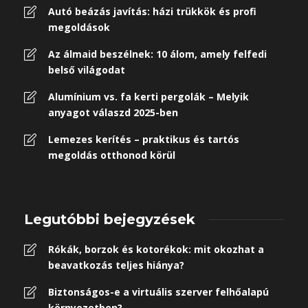
Autó beázás javítás: házi trükkök és profi
megoldások
Az álmaid beszélnek: 10 álom, amely felfedi
belső világodat
Alumínium vs. fa kerti pergolák – Melyik
anyagot válaszd 2025-ben
Lemezes kerítés – praktikus és tartós
megoldás otthonod körül
Legutóbbi bejegyzések
Rókák, borzok és kotorékok: mit okozhat a
beavatkozás teljes hiánya?
Biztonságos-e a virtuális szerver felhőalapú
környezetben?