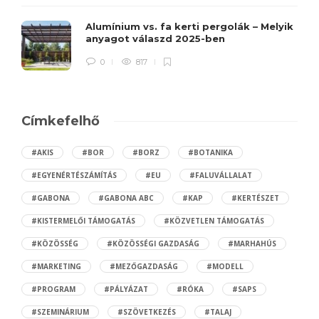
Alumínium vs. fa kerti pergolák – Melyik
anyagot válaszd 2025-ben
0
817
Címkefelhő
#AKIS
#BOR
#BORZ
#BOTANIKA
#EGYENÉRTÉSZÁMÍTÁS
#EU
#FALUVÁLLALAT
#GABONA
#GABONA ABC
#KAP
#KERTÉSZET
#KISTERMELŐI TÁMOGATÁS
#KÖZVETLEN TÁMOGATÁS
#KÖZÖSSÉG
#KÖZÖSSÉGI GAZDASÁG
#MARHAHÚS
#MARKETING
#MEZŐGAZDASÁG
#MODELL
#PROGRAM
#PÁLYÁZAT
#RÓKA
#SAPS
#SZEMINÁRIUM
#SZÖVETKEZÉS
#TALAJ