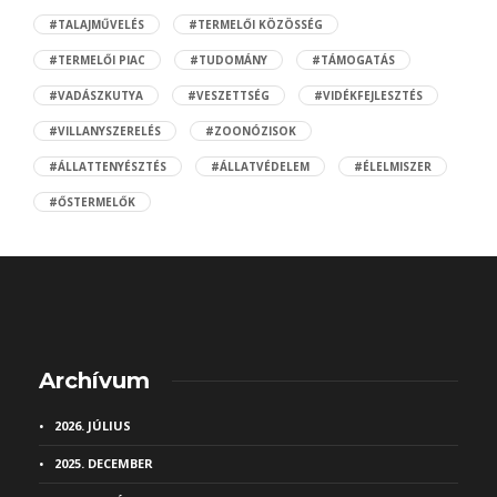
#TALAJMŰVELÉS
#TERMELŐI KÖZÖSSÉG
#TERMELŐI PIAC
#TUDOMÁNY
#TÁMOGATÁS
#VADÁSZKUTYA
#VESZETTSÉG
#VIDÉKFEJLESZTÉS
#VILLANYSZERELÉS
#ZOONÓZISOK
#ÁLLATTENYÉSZTÉS
#ÁLLATVÉDELEM
#ÉLELMISZER
#ŐSTERMELŐK
Archívum
2026. JÚLIUS
2025. DECEMBER