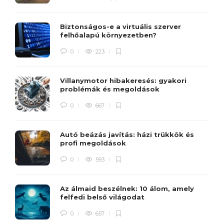
Biztonságos-e a virtuális szerver
felhőalapú környezetben?
0
223
Villanymotor hibakeresés: gyakori
problémák és megoldások
0
667
Autó beázás javítás: házi trükkök és
profi megoldások
0
593
Az álmaid beszélnek: 10 álom, amely
felfedi belső világodat
0
657