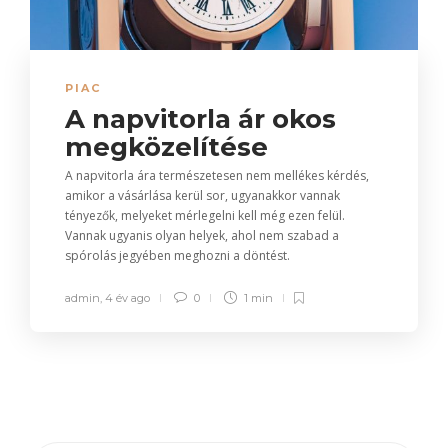
PIAC
A napvitorla ár okos
megközelítése
A napvitorla ára természetesen nem mellékes kérdés,
amikor a vásárlása kerül sor, ugyanakkor vannak
tényezők, melyeket mérlegelni kell még ezen felül.
Vannak ugyanis olyan helyek, ahol nem szabad a
spórolás jegyében meghozni a döntést.
admin
,
4 év ago
0
1 min