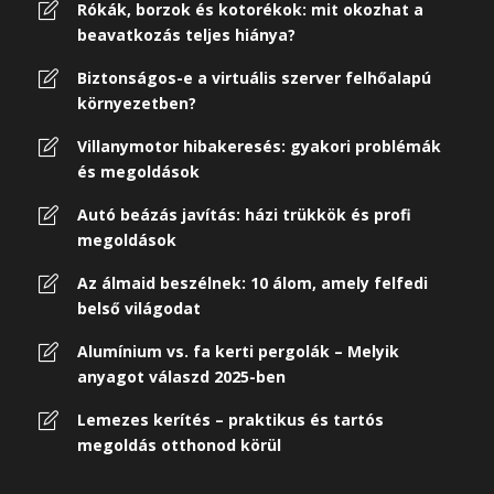
Rókák, borzok és kotorékok: mit okozhat a
beavatkozás teljes hiánya?
Biztonságos-e a virtuális szerver felhőalapú
környezetben?
Villanymotor hibakeresés: gyakori problémák
és megoldások
Autó beázás javítás: házi trükkök és profi
megoldások
Az álmaid beszélnek: 10 álom, amely felfedi
belső világodat
Alumínium vs. fa kerti pergolák – Melyik
anyagot válaszd 2025-ben
Lemezes kerítés – praktikus és tartós
megoldás otthonod körül