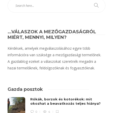
…VÁLASZOK A MEZŐGAZDASÁGRÓL
MIÉRT, MENNYI, MILYEN?
Kérdések, amelyek megválaszolásához egyre több
információra van szüksége a mezőgazdasági termelőnek.
A gazdablog ezeket a válaszokat szeretnék megadni a
hazai termelőknek, feldolgozóknak és fogyasztóknak.
Gazda posztok
Rókák, borzok és kotorékok: mit
okozhat a beavatkozás teljes hiánya?
0
4