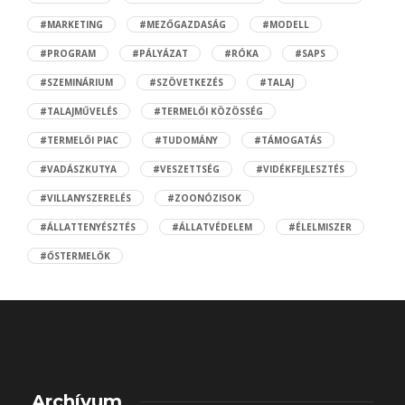
#MARKETING
#MEZŐGAZDASÁG
#MODELL
#PROGRAM
#PÁLYÁZAT
#RÓKA
#SAPS
#SZEMINÁRIUM
#SZÖVETKEZÉS
#TALAJ
#TALAJMŰVELÉS
#TERMELŐI KÖZÖSSÉG
#TERMELŐI PIAC
#TUDOMÁNY
#TÁMOGATÁS
#VADÁSZKUTYA
#VESZETTSÉG
#VIDÉKFEJLESZTÉS
#VILLANYSZERELÉS
#ZOONÓZISOK
#ÁLLATTENYÉSZTÉS
#ÁLLATVÉDELEM
#ÉLELMISZER
#ŐSTERMELŐK
Archívum