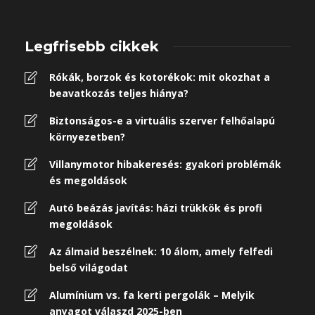
Legfrisebb cikkek
Rókák, borzok és kotorékok: mit okozhat a
beavatkozás teljes hiánya?
Biztonságos-e a virtuális szerver felhőalapú
környezetben?
Villanymotor hibakeresés: gyakori problémák
és megoldások
Autó beázás javítás: házi trükkök és profi
megoldások
Az álmaid beszélnek: 10 álom, amely felfedi
belső világodat
Alumínium vs. fa kerti pergolák – Melyik
anyagot válaszd 2025-ben