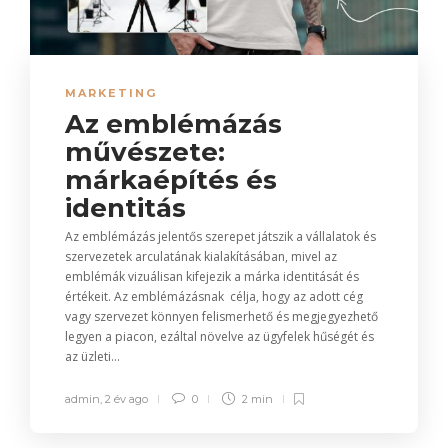
MARKETING
Az emblémázás
művészete:
márkaépítés és
identitás
Az emblémázás jelentős szerepet játszik a vállalatok és
szervezetek arculatának kialakításában, mivel az
emblémák vizuálisan kifejezik a márka identitását és
értékeit. Az emblémázásnak célja, hogy az adott cég
vagy szervezet könnyen felismerhető és megjegyezhető
legyen a piacon, ezáltal növelve az ügyfelek hűségét és
az üzleti...
admin
,
2 év ago
0
2 min