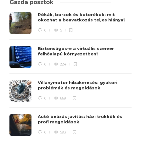
Gazda posztok
Rókák, borzok és kotorékok: mit
okozhat a beavatkozás teljes hiánya?
0
5
Biztonságos-e a virtuális szerver
felhőalapú környezetben?
0
224
Villanymotor hibakeresés: gyakori
problémák és megoldások
0
669
Autó beázás javítás: házi trükkök és
profi megoldások
0
593