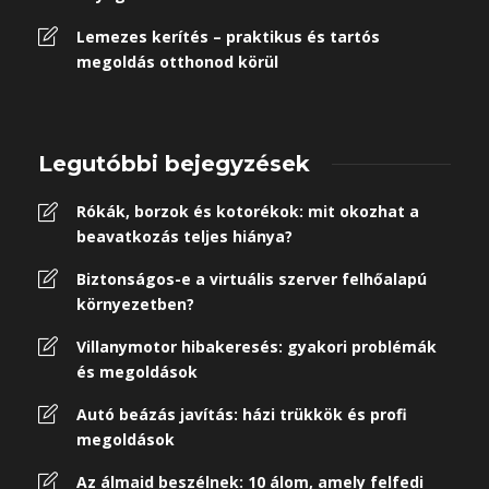
Lemezes kerítés – praktikus és tartós
megoldás otthonod körül
Legutóbbi bejegyzések
Rókák, borzok és kotorékok: mit okozhat a
beavatkozás teljes hiánya?
Biztonságos-e a virtuális szerver felhőalapú
környezetben?
Villanymotor hibakeresés: gyakori problémák
és megoldások
Autó beázás javítás: házi trükkök és profi
megoldások
Az álmaid beszélnek: 10 álom, amely felfedi