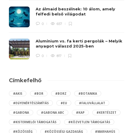
Az álmaid beszélnek: 10 álom, amely
felfedi belső világodat
0
657
Alumínium vs. fa kerti pergolák – Melyik
anyagot válaszd 2025-ben
0
817
Címkefelhő
#AKIS
#BOR
#BORZ
#BOTANIKA
#EGYENÉRTÉSZÁMÍTÁS
#EU
#FALUVÁLLALAT
#GABONA
#GABONA ABC
#KAP
#KERTÉSZET
#KISTERMELŐI TÁMOGATÁS
#KÖZVETLEN TÁMOGATÁS
#KÖZÖSSÉG
#KÖZÖSSÉGI GAZDASÁG
#MARHAHÚS