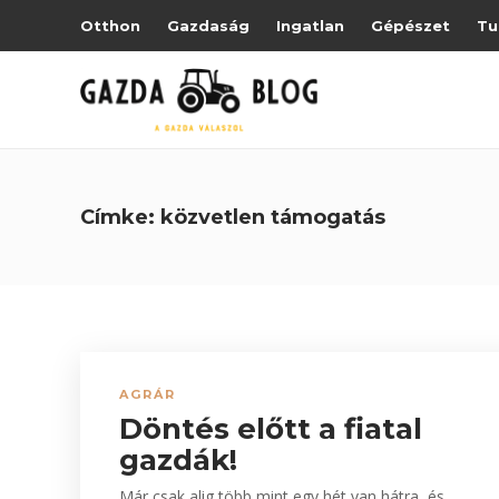
Otthon
Gazdaság
Ingatlan
Gépészet
Tu
Címke:
közvetlen támogatás
AGRÁR
Döntés előtt a fiatal
gazdák!
Már csak alig több mint egy hét van hátra, és