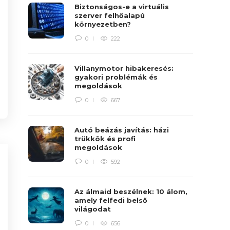
Biztonságos-e a virtuális
szerver felhőalapú
környezetben?
0
222
Villanymotor hibakeresés:
gyakori problémák és
megoldások
0
667
Autó beázás javítás: házi
trükkök és profi
megoldások
0
592
Az álmaid beszélnek: 10 álom,
amely felfedi belső
világodat
0
656