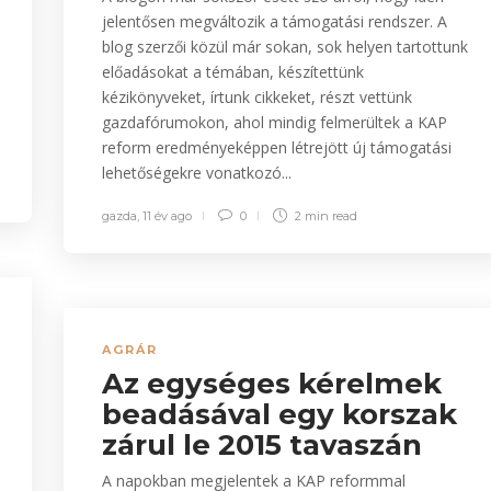
jelentősen megváltozik a támogatási rendszer. A
blog szerzői közül már sokan, sok helyen tartottunk
előadásokat a témában, készítettünk
kézikönyveket, írtunk cikkeket, részt vettünk
gazdafórumokon, ahol mindig felmerültek a KAP
reform eredményeképpen létrejött új támogatási
lehetőségekre vonatkozó...
gazda
,
11 év ago
0
2 min
read
AGRÁR
Az egységes kérelmek
beadásával egy korszak
zárul le 2015 tavaszán
A napokban megjelentek a KAP reformmal