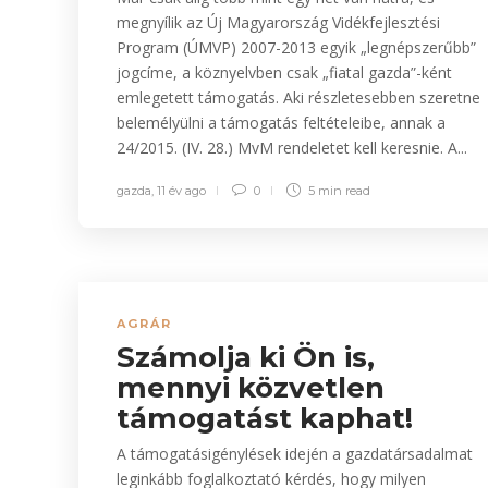
megnyílik az Új Magyarország Vidékfejlesztési
Program (ÚMVP) 2007-2013 egyik „legnépszerűbb”
jogcíme, a köznyelvben csak „fiatal gazda”-ként
emlegetett támogatás. Aki részletesebben szeretne
belemélyülni a támogatás feltételeibe, annak a
24/2015. (IV. 28.) MvM rendeletet kell keresnie. A...
gazda
,
11 év ago
0
5 min
read
AGRÁR
Számolja ki Ön is,
mennyi közvetlen
támogatást kaphat!
A támogatásigénylések idején a gazdatársadalmat
leginkább foglalkoztató kérdés, hogy milyen