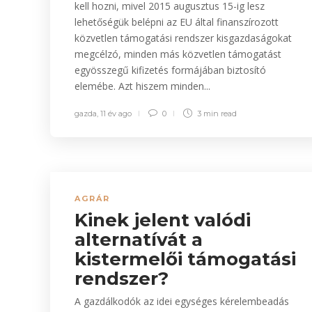
kell hozni, mivel 2015 augusztus 15-ig lesz
lehetőségük belépni az EU által finanszírozott
közvetlen támogatási rendszer kisgazdaságokat
megcélzó, minden más közvetlen támogatást
egyösszegű kifizetés formájában biztosító
elemébe. Azt hiszem minden...
gazda
,
11 év ago
0
3 min
read
AGRÁR
Kinek jelent valódi
alternatívát a
kistermelői támogatási
rendszer?
A gazdálkodók az idei egységes kérelembeadás