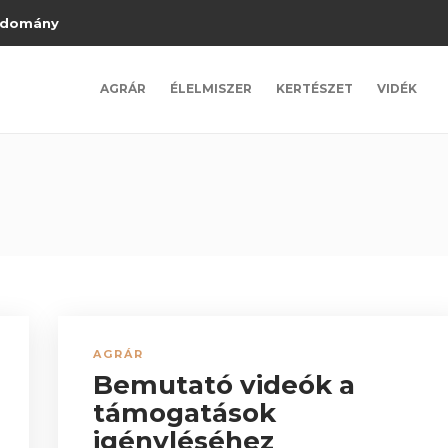
domány
AGRÁR
ÉLELMISZER
KERTÉSZET
VIDÉK
AGRÁR
Bemutató videók a
támogatások
igényléséhez