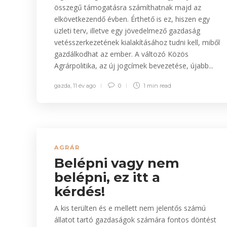
összegű támogatásra számíthatnak majd az
elkövetkezendő évben. Érthető is ez, hiszen egy
üzleti terv, illetve egy jövedelmező gazdaság
vetésszerkezetének kialakításához tudni kell, miből
gazdálkodhat az ember. A változó Közös
Agrárpolitika, az új jogcímek bevezetése, újabb...
gazda
,
11 év ago
0
1 min
read
AGRÁR
Belépni vagy nem
belépni, ez itt a
kérdés!
A kis terülten és e mellett nem jelentős számú
állatot tartó gazdaságok számára fontos döntést