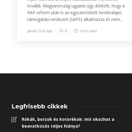
tovább. Magyarország ugyanis úgy döntött, hogy a
KAP reform után is az egyszerűsített területalapú
támogatási rendszert (SAPS) alkalmazza és nem...
gazda
,
12 év ago
0
3 min
read
Legfrisebb cikkek
Rókák, borzok és kotorékok: mit okozhat a
beavatkozás teljes hiánya?