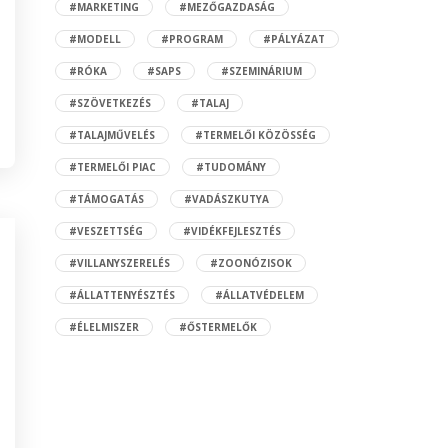
#MARKETING
#MEZŐGAZDASÁG
#MODELL
#PROGRAM
#PÁLYÁZAT
#RÓKA
#SAPS
#SZEMINÁRIUM
#SZÖVETKEZÉS
#TALAJ
#TALAJMŰVELÉS
#TERMELŐI KÖZÖSSÉG
#TERMELŐI PIAC
#TUDOMÁNY
#TÁMOGATÁS
#VADÁSZKUTYA
#VESZETTSÉG
#VIDÉKFEJLESZTÉS
#VILLANYSZERELÉS
#ZOONÓZISOK
#ÁLLATTENYÉSZTÉS
#ÁLLATVÉDELEM
#ÉLELMISZER
#ŐSTERMELŐK