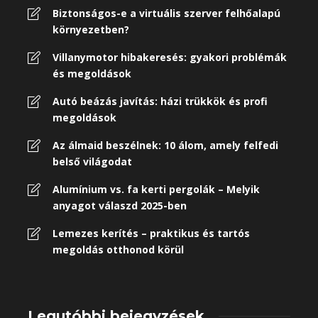
Biztonságos-e a virtuális szerver felhőalapú
környezetben?
Villanymotor hibakeresés: gyakori problémák
és megoldások
Autó beázás javítás: házi trükkök és profi
megoldások
Az álmaid beszélnek: 10 álom, amely felfedi
belső világodat
Alumínium vs. fa kerti pergolák – Melyik
anyagot válaszd 2025-ben
Lemezes kerítés – praktikus és tartós
megoldás otthonod körül
Legutóbbi bejegyzések