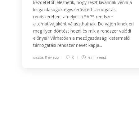
kezdetétől jelezhetik, hogy részt kívánnak venni a
kisgazdaságok egyszerűsített támogatási
rendszerében, amelyet a SAPS rendszer
alternatívájaként választhatnak. De vajon kinek éri
meg ilyen döntést hozni és mik a rendszer valódi
előnyei? Várhatóan a mezőgazdasági kistermelői
támogatási rendszer nevet kapja...
gazda
,
11 év ago
0
4 min
read