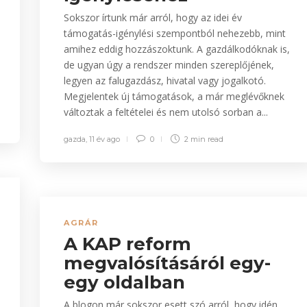
Sokszor írtunk már arról, hogy az idei év
támogatás-igénylési szempontból nehezebb, mint
amihez eddig hozzászoktunk. A gazdálkodóknak is,
de ugyan úgy a rendszer minden szereplőjének,
legyen az falugazdász, hivatal vagy jogalkotó.
Megjelentek új támogatások, a már meglévőknek
változtak a feltételei és nem utolsó sorban a...
gazda
,
11 év ago
0
2 min
read
AGRÁR
A KAP reform
megvalósításáról egy-
egy oldalban
A blogon már sokszor esett szó arról, hogy idén