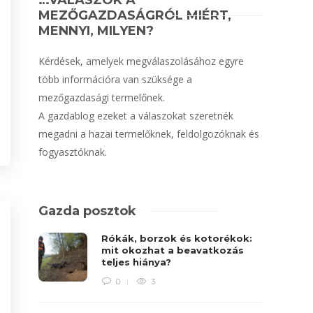
…VÁLASZOK A
MEZŐGAZDASÁGRÓL MIÉRT,
MENNYI, MILYEN?
Kérdések, amelyek megválaszolásához egyre
több információra van szüksége a
mezőgazdasági termelőnek.
A gazdablog ezeket a válaszokat szeretnék
megadni a hazai termelőknek, feldolgozóknak és
fogyasztóknak.
Gazda posztok
Rókák, borzok és kotorékok:
mit okozhat a beavatkozás
teljes hiánya?
0
3