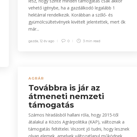
lesz, hogy szinte minden támogatás csak akkor
vehető igénybe, ha a gazdálkodó legalább 1
hektárral rendelkezik. Korábban a szőlő- és
gyümölcsültetvények kivételt jelentettek, mert ők
már...
gazda
,
12 év ago
0
3 min
read
AGRÁR
Továbbra is jár az
átmeneti nemzeti
támogatás
Számos híradásból hallani róla, hogy 2015-től
átalakul a Közös Agrárpolitika (KAP), változnak a
támogatás feltételei. Viszont jó tudni, hogy lesznek
olyan elemek, amelyek változatlanul működnek