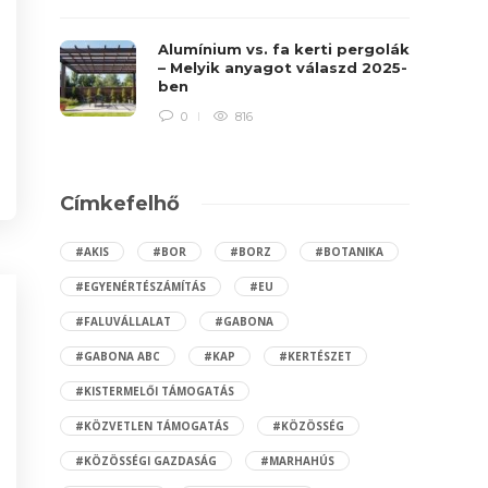
Alumínium vs. fa kerti pergolák
– Melyik anyagot válaszd 2025-
ben
0
816
Címkefelhő
#AKIS
#BOR
#BORZ
#BOTANIKA
#EGYENÉRTÉSZÁMÍTÁS
#EU
#FALUVÁLLALAT
#GABONA
#GABONA ABC
#KAP
#KERTÉSZET
#KISTERMELŐI TÁMOGATÁS
#KÖZVETLEN TÁMOGATÁS
#KÖZÖSSÉG
#KÖZÖSSÉGI GAZDASÁG
#MARHAHÚS