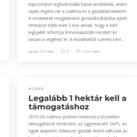
kapcsolatos legfontosabb hazai rendeletek, amire
olyan régóta vár a szakma és a gazdatársadalom.
A rendeletek megjelenése gondolkodtatóba ejtett.
Immáron több mint 5 éve annak, hogy a KAP
legújabb reformja körvonalazódni kezdett és
lassan a végéhez ér. A kezdetektől szerencsém...
gazda
,
11 év ago
0
3 min
read
AGRÁR
Legalább 1 hektár kell a
támogatáshoz
2015-től számos ponton módosul a közvetlen
támogatások rendszere, az úgynevezett SAPS. Az
egyik alapvető, többezer gazdát érintő változás az