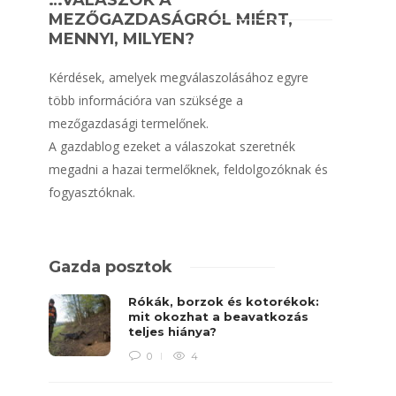
…VÁLASZOK A
MEZŐGAZDASÁGRÓL MIÉRT,
MENNYI, MILYEN?
Kérdések, amelyek megválaszolásához egyre
több információra van szüksége a
mezőgazdasági termelőnek.
A gazdablog ezeket a válaszokat szeretnék
megadni a hazai termelőknek, feldolgozóknak és
fogyasztóknak.
Gazda posztok
Rókák, borzok és kotorékok:
mit okozhat a beavatkozás
teljes hiánya?
0
4