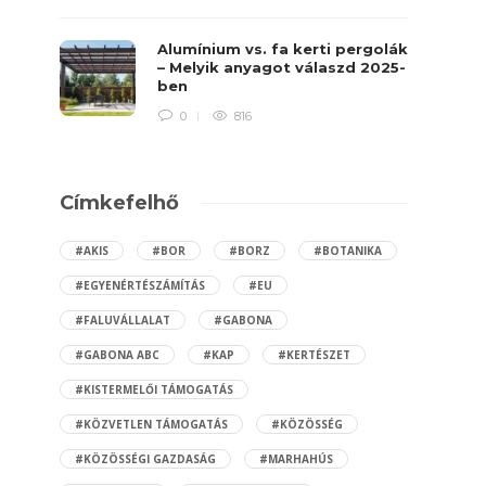
Alumínium vs. fa kerti pergolák
– Melyik anyagot válaszd 2025-
ben
0
816
Címkefelhő
#AKIS
#BOR
#BORZ
#BOTANIKA
#EGYENÉRTÉSZÁMÍTÁS
#EU
#FALUVÁLLALAT
#GABONA
#GABONA ABC
#KAP
#KERTÉSZET
#KISTERMELŐI TÁMOGATÁS
#KÖZVETLEN TÁMOGATÁS
#KÖZÖSSÉG
#KÖZÖSSÉGI GAZDASÁG
#MARHAHÚS