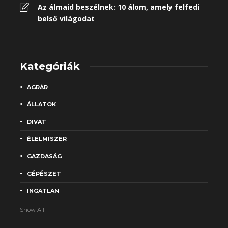
Az álmaid beszélnek: 10 álom, amely felfedi
belső világodat
Kategóriák
AGRÁR
ÁLLATOK
DIVAT
ÉLELMISZER
GAZDASÁG
GÉPÉSZET
INGATLAN
Show All