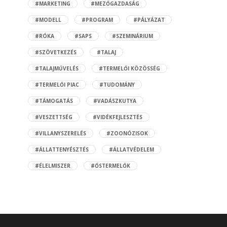
#MARKETING
#MEZŐGAZDASÁG
#MODELL
#PROGRAM
#PÁLYÁZAT
#RÓKA
#SAPS
#SZEMINÁRIUM
#SZÖVETKEZÉS
#TALAJ
#TALAJMŰVELÉS
#TERMELŐI KÖZÖSSÉG
#TERMELŐI PIAC
#TUDOMÁNY
#TÁMOGATÁS
#VADÁSZKUTYA
#VESZETTSÉG
#VIDÉKFEJLESZTÉS
#VILLANYSZERELÉS
#ZOONÓZISOK
#ÁLLATTENYÉSZTÉS
#ÁLLATVÉDELEM
#ÉLELMISZER
#ŐSTERMELŐK