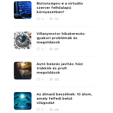
Biztonságos-e a virtuális
szerver felhőalapú
környezetben?
0
222
Villanymotor hibakeresés:
gyakori problémák és
megoldások
0
667
Autó beázás javítás: házi
trükkök és profi
megoldások
0
592
Az álmaid beszélnek: 10 álom,
amely felfedi belső
világodat
0
656