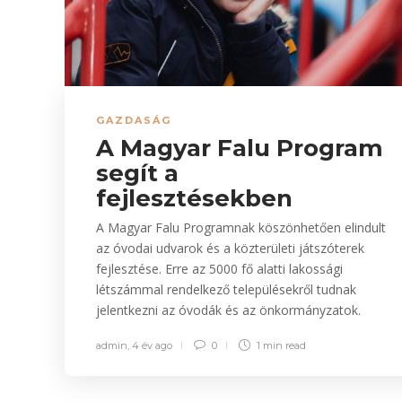
GAZDASÁG
A Magyar Falu Program
segít a
fejlesztésekben
A Magyar Falu Programnak köszönhetően elindult
az óvodai udvarok és a közterületi játszóterek
fejlesztése. Erre az 5000 fő alatti lakossági
létszámmal rendelkező településekről tudnak
jelentkezni az óvodák és az önkormányzatok.
admin
,
4 év ago
0
1 min
read