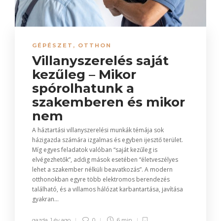
GÉPÉSZET
,
OTTHON
Villanyszerelés saját
kezűleg – Mikor
spórolhatunk a
szakemberen és mikor
nem
A háztartási villanyszerelési munkák témája sok
házigazda számára izgalmas és egyben ijesztő terület.
Míg egyes feladatok valóban “saját kezűleg is
elvégezhetők”, addig mások esetében “életveszélyes
lehet a szakember nélküli beavatkozás”. A modern
otthonokban egyre több elektromos berendezés
található, és a villamos hálózat karbantartása, javítása
gyakran...
gazda
,
1 év ago
0
6 min