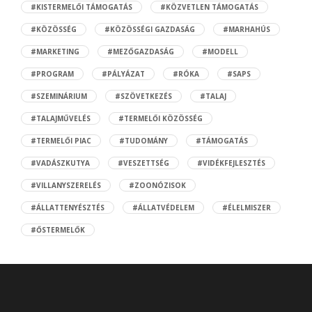
#KISTERMELŐI TÁMOGATÁS
#KÖZVETLEN TÁMOGATÁS
#KÖZÖSSÉG
#KÖZÖSSÉGI GAZDASÁG
#MARHAHÚS
#MARKETING
#MEZŐGAZDASÁG
#MODELL
#PROGRAM
#PÁLYÁZAT
#RÓKA
#SAPS
#SZEMINÁRIUM
#SZÖVETKEZÉS
#TALAJ
#TALAJMŰVELÉS
#TERMELŐI KÖZÖSSÉG
#TERMELŐI PIAC
#TUDOMÁNY
#TÁMOGATÁS
#VADÁSZKUTYA
#VESZETTSÉG
#VIDÉKFEJLESZTÉS
#VILLANYSZERELÉS
#ZOONÓZISOK
#ÁLLATTENYÉSZTÉS
#ÁLLATVÉDELEM
#ÉLELMISZER
#ŐSTERMELŐK