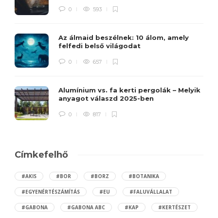
0
593
Az álmaid beszélnek: 10 álom, amely
felfedi belső világodat
0
657
Alumínium vs. fa kerti pergolák – Melyik
anyagot válaszd 2025-ben
0
817
Címkefelhő
#AKIS
#BOR
#BORZ
#BOTANIKA
#EGYENÉRTÉSZÁMÍTÁS
#EU
#FALUVÁLLALAT
#GABONA
#GABONA ABC
#KAP
#KERTÉSZET