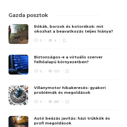
Gazda posztok
Rókák, borzok és kotorékok: mit
okozhat a beavatkozás teljes hiánya?
0
4
Biztonságos-e a virtuális szerver
felhőalapú környezetben?
0
223
Villanymotor hibakeresés: gyakori
problémák és megoldások
0
667
Autó beázás javítás: házi trükkök és
profi megoldások