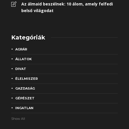
Az álmaid beszélnek: 10 álom, amely felfedi
belső világodat
Kategóriák
AGRÁR
ÁLLATOK
DIVAT
ÉLELMISZER
GAZDASÁG
GÉPÉSZET
INGATLAN
Show All