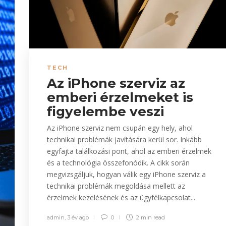
TECH
Az iPhone szerviz az
emberi érzelmeket is
figyelembe veszi
Az iPhone szerviz nem csupán egy hely, ahol
technikai problémák javítására kerül sor. Inkább
egyfajta találkozási pont, ahol az emberi érzelmek
és a technológia összefonódik. A cikk során
megvizsgáljuk, hogyan válik egy iPhone szerviz a
technikai problémák megoldása mellett az
érzelmek kezelésének és az ügyfélkapcsolat...
admin
,
3 év ago
0
2 min
read