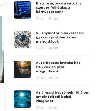
Biztonságos-e a virtuális
szerver felhőalapú
környezetben?
0
223
Villanymotor hibakeresés:
gyakori problémák és
megoldások
0
667
Autó beázás javítás: házi
trükkök és profi
megoldások
0
593
Az álmaid beszélnek: 10 álom,
amely felfedi belső
világodat
0
657