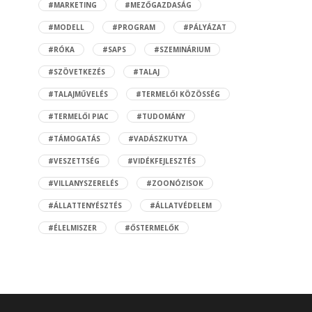
#MARKETING
#MEZŐGAZDASÁG
#MODELL
#PROGRAM
#PÁLYÁZAT
#RÓKA
#SAPS
#SZEMINÁRIUM
#SZÖVETKEZÉS
#TALAJ
#TALAJMŰVELÉS
#TERMELŐI KÖZÖSSÉG
#TERMELŐI PIAC
#TUDOMÁNY
#TÁMOGATÁS
#VADÁSZKUTYA
#VESZETTSÉG
#VIDÉKFEJLESZTÉS
#VILLANYSZERELÉS
#ZOONÓZISOK
#ÁLLATTENYÉSZTÉS
#ÁLLATVÉDELEM
#ÉLELMISZER
#ŐSTERMELŐK