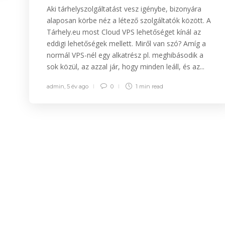
Aki tárhelyszolgáltatást vesz igénybe, bizonyára
alaposan körbe néz a létező szolgáltatók között. A
Tárhely.eu most Cloud VPS lehetőséget kínál az
eddigi lehetőségek mellett. Miről van szó? Amíg a
normál VPS-nél egy alkatrész pl. meghibásodik a
sok közül, az azzal jár, hogy minden leáll, és az...
admin
,
5 év ago
0
1 min
read