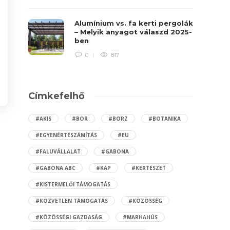
Alumínium vs. fa kerti pergolák
– Melyik anyagot válaszd 2025-
ben
0
817
Címkefelhő
#AKIS
#BOR
#BORZ
#BOTANIKA
#EGYENÉRTÉSZÁMÍTÁS
#EU
#FALUVÁLLALAT
#GABONA
#GABONA ABC
#KAP
#KERTÉSZET
#KISTERMELŐI TÁMOGATÁS
#KÖZVETLEN TÁMOGATÁS
#KÖZÖSSÉG
#KÖZÖSSÉGI GAZDASÁG
#MARHAHÚS