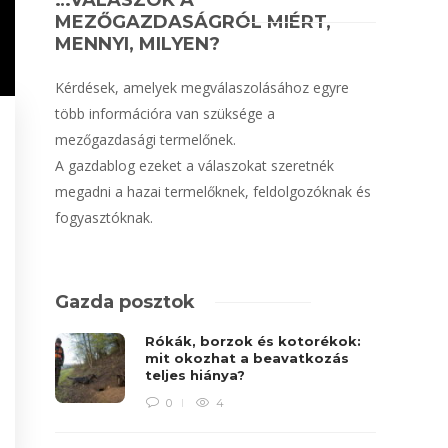
…VÁLASZOK A
MEZŐGAZDASÁGRÓL MIÉRT,
MENNYI, MILYEN?
Kérdések, amelyek megválaszolásához egyre
több információra van szüksége a
mezőgazdasági termelőnek.
A gazdablog ezeket a válaszokat szeretnék
megadni a hazai termelőknek, feldolgozóknak és
fogyasztóknak.
Gazda posztok
Rókák, borzok és kotorékok:
mit okozhat a beavatkozás
teljes hiánya?
0
4