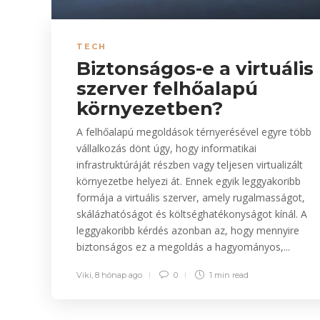
TECH
Biztonságos-e a virtuális
szerver felhőalapú
környezetben?
A felhőalapú megoldások térnyerésével egyre több
vállalkozás dönt úgy, hogy informatikai
infrastruktúráját részben vagy teljesen virtualizált
környezetbe helyezi át. Ennek egyik leggyakoribb
formája a virtuális szerver, amely rugalmasságot,
skálázhatóságot és költséghatékonyságot kínál. A
leggyakoribb kérdés azonban az, hogy mennyire
biztonságos ez a megoldás a hagyományos,...
Viki
,
8 hónap ago
0
1 min
read