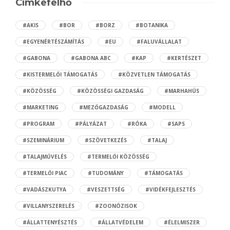
Címkefelhő
#AKIS
#BOR
#BORZ
#BOTANIKA
#EGYENÉRTÉSZÁMÍTÁS
#EU
#FALUVÁLLALAT
#GABONA
#GABONA ABC
#KAP
#KERTÉSZET
#KISTERMELŐI TÁMOGATÁS
#KÖZVETLEN TÁMOGATÁS
#KÖZÖSSÉG
#KÖZÖSSÉGI GAZDASÁG
#MARHAHÚS
#MARKETING
#MEZŐGAZDASÁG
#MODELL
#PROGRAM
#PÁLYÁZAT
#RÓKA
#SAPS
#SZEMINÁRIUM
#SZÖVETKEZÉS
#TALAJ
#TALAJMŰVELÉS
#TERMELŐI KÖZÖSSÉG
#TERMELŐI PIAC
#TUDOMÁNY
#TÁMOGATÁS
#VADÁSZKUTYA
#VESZETTSÉG
#VIDÉKFEJLESZTÉS
#VILLANYSZERELÉS
#ZOONÓZISOK
#ÁLLATTENYÉSZTÉS
#ÁLLATVÉDELEM
#ÉLELMISZER