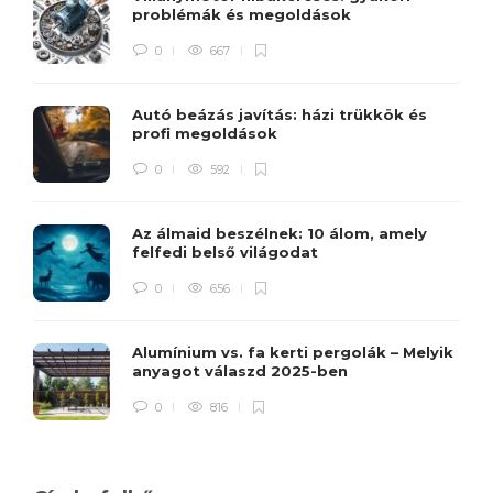
problémák és megoldások
0
667
Autó beázás javítás: házi trükkök és
profi megoldások
0
592
Az álmaid beszélnek: 10 álom, amely
felfedi belső világodat
0
656
Alumínium vs. fa kerti pergolák – Melyik
anyagot válaszd 2025-ben
0
816