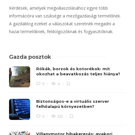
Kérdések, amelyek megválaszolásához egyre több
információra van szüksége a mezőgazdasági termelőnek.
A gazdablog ezeket a válaszokat szeretnék megadni a
hazai termelőknek, feldolgozóknak és fogyasztóknak.
Gazda posztok
Rókák, borzok és kotorékok: mit
okozhat a beavatkozás teljes hiánya?
0
4
Biztonságos-e a virtuális szerver
felhőalapú környezetben?
0
222
Villanymotor hibakeresés: gyakori