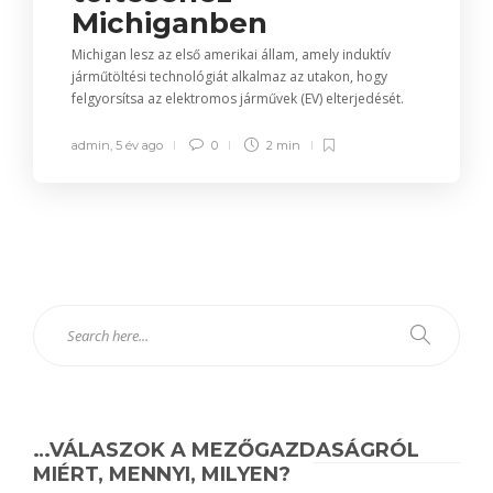
Michiganben
Michigan lesz az első amerikai állam, amely induktív
járműtöltési technológiát alkalmaz az utakon, hogy
felgyorsítsa az elektromos járművek (EV) elterjedését.
admin
,
5 év ago
0
2 min
…VÁLASZOK A MEZŐGAZDASÁGRÓL
MIÉRT, MENNYI, MILYEN?