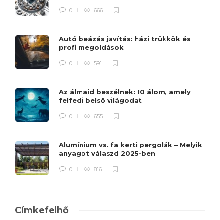
0
666
Autó beázás javítás: házi trükkök és
profi megoldások
0
591
Az álmaid beszélnek: 10 álom, amely
felfedi belső világodat
0
655
Alumínium vs. fa kerti pergolák – Melyik
anyagot válaszd 2025-ben
0
816
Címkefelhő