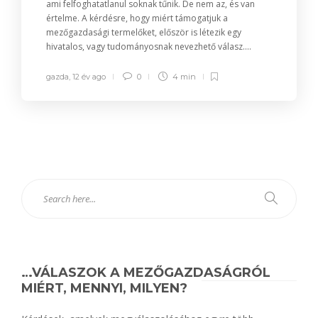
ami felfoghatatlanul soknak tűnik. De nem az, és van
értelme. A kérdésre, hogy miért támogatjuk a
mezőgazdasági termelőket, először is létezik egy
hivatalos, vagy tudományosnak nevezhető válasz....
gazda
,
12 év ago
0
4 min
…VÁLASZOK A MEZŐGAZDASÁGRÓL
MIÉRT, MENNYI, MILYEN?