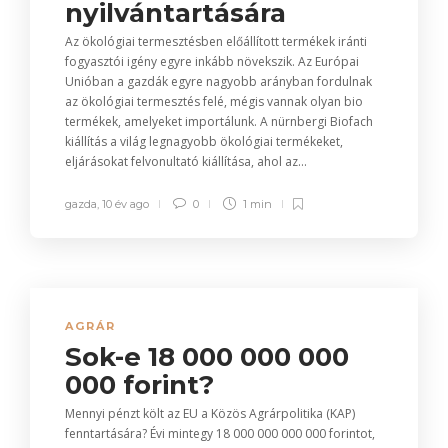
nyilvántartására
Az ökológiai termesztésben előállított termékek iránti
fogyasztói igény egyre inkább növekszik. Az Európai
Unióban a gazdák egyre nagyobb arányban fordulnak
az ökológiai termesztés felé, mégis vannak olyan bio
termékek, amelyeket importálunk. A nürnbergi Biofach
kiállítás a világ legnagyobb ökológiai termékeket,
eljárásokat felvonultató kiállítása, ahol az...
gazda
,
10 év ago
0
1 min
AGRÁR
Sok-e 18 000 000 000
000 forint?
Mennyi pénzt költ az EU a Közös Agrárpolitika (KAP)
fenntartására? Évi mintegy 18 000 000 000 000 forintot,