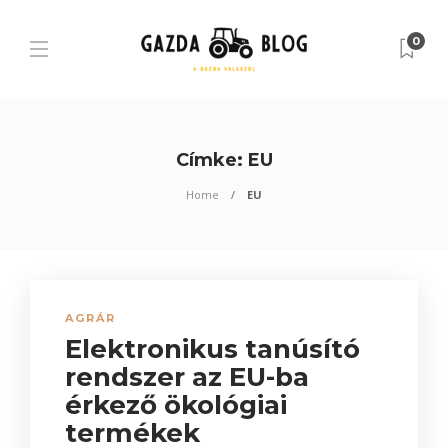
0
Címke:
EU
Home
EU
AGRÁR
Elektronikus tanúsító
rendszer az EU-ba
érkező ökológiai
termékek