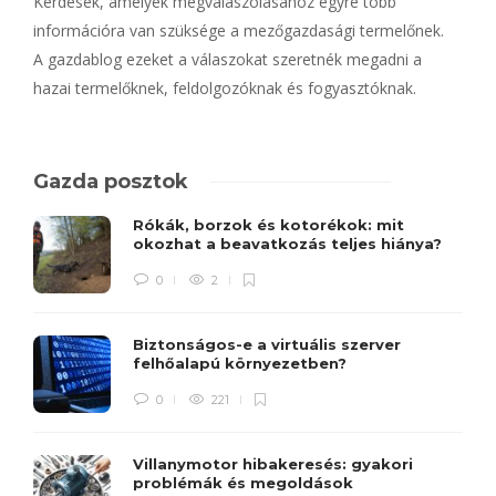
Kérdések, amelyek megválaszolásához egyre több
információra van szüksége a mezőgazdasági termelőnek.
A gazdablog ezeket a válaszokat szeretnék megadni a
hazai termelőknek, feldolgozóknak és fogyasztóknak.
Gazda posztok
Rókák, borzok és kotorékok: mit
okozhat a beavatkozás teljes hiánya?
0
2
Biztonságos-e a virtuális szerver
felhőalapú környezetben?
0
221
Villanymotor hibakeresés: gyakori
problémák és megoldások