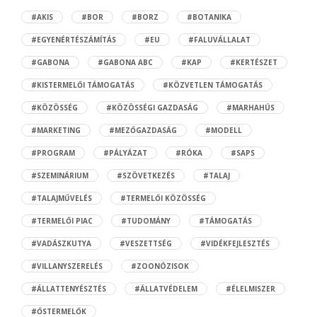
#AKIS
#BOR
#BORZ
#BOTANIKA
#EGYENÉRTÉSZÁMÍTÁS
#EU
#FALUVÁLLALAT
#GABONA
#GABONA ABC
#KAP
#KERTÉSZET
#KISTERMELŐI TÁMOGATÁS
#KÖZVETLEN TÁMOGATÁS
#KÖZÖSSÉG
#KÖZÖSSÉGI GAZDASÁG
#MARHAHÚS
#MARKETING
#MEZŐGAZDASÁG
#MODELL
#PROGRAM
#PÁLYÁZAT
#RÓKA
#SAPS
#SZEMINÁRIUM
#SZÖVETKEZÉS
#TALAJ
#TALAJMŰVELÉS
#TERMELŐI KÖZÖSSÉG
#TERMELŐI PIAC
#TUDOMÁNY
#TÁMOGATÁS
#VADÁSZKUTYA
#VESZETTSÉG
#VIDÉKFEJLESZTÉS
#VILLANYSZERELÉS
#ZOONÓZISOK
#ÁLLATTENYÉSZTÉS
#ÁLLATVÉDELEM
#ÉLELMISZER
#ŐSTERMELŐK