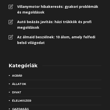
Villanymotor hibakeresés: gyakori problémák
és megoldások
Autó beázás javítás: házi trükkök és profi
megoldások
Az álmaid beszélnek: 10 álom, amely felfedi
belső világodat
Kategóriák
AGRÁR
ÁLLATOK
DIVAT
ÉLELMISZER
GAZDASÁG