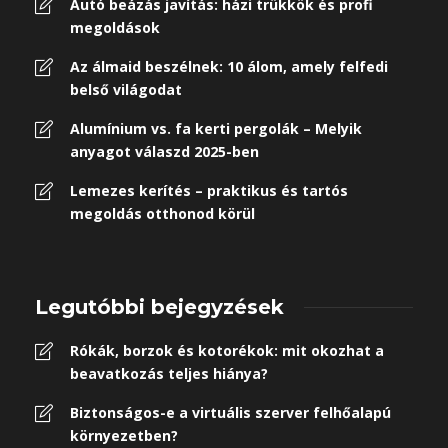
Autó beázás javítás: házi trükkök és profi
megoldások
Az álmaid beszélnek: 10 álom, amely felfedi
belső világodat
Alumínium vs. fa kerti pergolák – Melyik
anyagot válaszd 2025-ben
Lemezes kerítés – praktikus és tartós
megoldás otthonod körül
Legutóbbi bejegyzések
Rókák, borzok és kotorékok: mit okozhat a
beavatkozás teljes hiánya?
Biztonságos-e a virtuális szerver felhőalapú
környezetben?