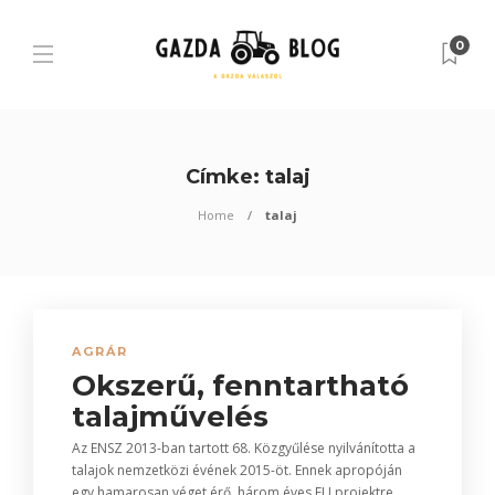
0
Címke:
talaj
Home
talaj
AGRÁR
Okszerű, fenntartható
talajművelés
Az ENSZ 2013-ban tartott 68. Közgyűlése nyilvánította a
talajok nemzetközi évének 2015-öt. Ennek apropóján
egy hamarosan véget érő, három éves EU projektre