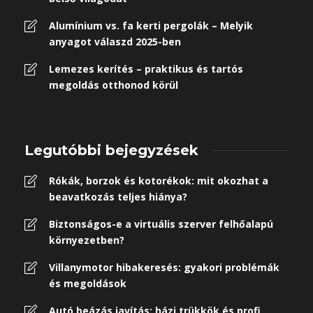
Alumínium vs. fa kerti pergolák – Melyik
anyagot válaszd 2025-ben
Lemezes kerítés – praktikus és tartós
megoldás otthonod körül
Legutóbbi bejegyzések
Rókák, borzok és kotorékok: mit okozhat a
beavatkozás teljes hiánya?
Biztonságos-e a virtuális szerver felhőalapú
környezetben?
Villanymotor hibakeresés: gyakori problémák
és megoldások
Autó beázás javítás: házi trükkök és profi