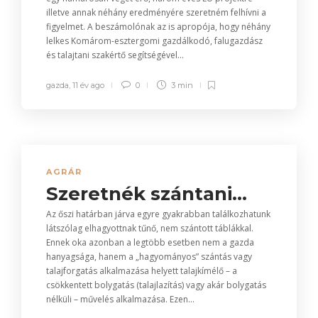
illetve annak néhány eredményére szeretném felhívni a
figyelmet. A beszámolónak az is apropója, hogy néhány
lelkes Komárom-esztergomi gazdálkodó, falugazdász
és talajtani szakértő segítségével...
gazda
,
11 év ago
0
3 min
AGRÁR
Szeretnék szántani…
Az őszi határban járva egyre gyakrabban találkozhatunk
látszólag elhagyottnak tűnő, nem szántott táblákkal.
Ennek oka azonban a legtöbb esetben nem a gazda
hanyagsága, hanem a „hagyományos” szántás vagy
talajforgatás alkalmazása helyett talajkímélő – a
csökkentett bolygatás (talajlazítás) vagy akár bolygatás
nélküli – művelés alkalmazása. Ezen...