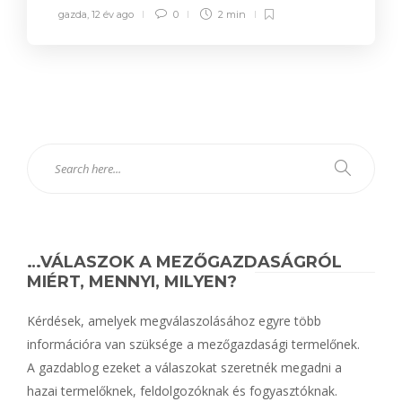
gazda
,
12 év ago
0
2 min
…VÁLASZOK A MEZŐGAZDASÁGRÓL
MIÉRT, MENNYI, MILYEN?
Kérdések, amelyek megválaszolásához egyre több
információra van szüksége a mezőgazdasági termelőnek.
A gazdablog ezeket a válaszokat szeretnék megadni a
hazai termelőknek, feldolgozóknak és fogyasztóknak.