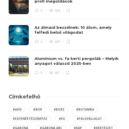
profi megoldások
0
593
Az álmaid beszélnek: 10 álom, amely
felfedi belső világodat
0
657
Alumínium vs. fa kerti pergolák – Melyik
anyagot válaszd 2025-ben
0
817
Címkefelhő
#AKIS
#BOR
#BORZ
#BOTANIKA
#EGYENÉRTÉSZÁMÍTÁS
#EU
#FALUVÁLLALAT
#GABONA
#GABONA ABC
#KAP
#KERTÉSZET