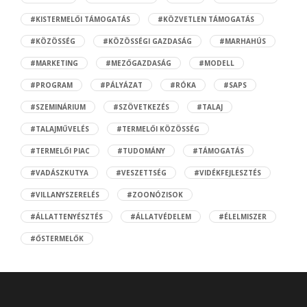
#KISTERMELŐI TÁMOGATÁS
#KÖZVETLEN TÁMOGATÁS
#KÖZÖSSÉG
#KÖZÖSSÉGI GAZDASÁG
#MARHAHÚS
#MARKETING
#MEZŐGAZDASÁG
#MODELL
#PROGRAM
#PÁLYÁZAT
#RÓKA
#SAPS
#SZEMINÁRIUM
#SZÖVETKEZÉS
#TALAJ
#TALAJMŰVELÉS
#TERMELŐI KÖZÖSSÉG
#TERMELŐI PIAC
#TUDOMÁNY
#TÁMOGATÁS
#VADÁSZKUTYA
#VESZETTSÉG
#VIDÉKFEJLESZTÉS
#VILLANYSZERELÉS
#ZOONÓZISOK
#ÁLLATTENYÉSZTÉS
#ÁLLATVÉDELEM
#ÉLELMISZER
#ŐSTERMELŐK