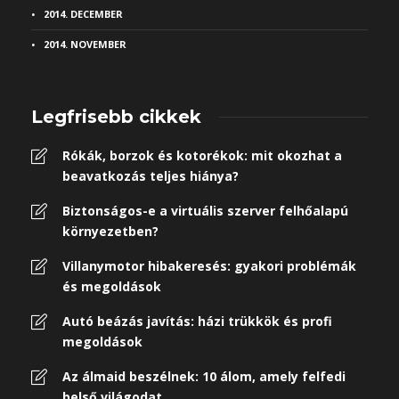
2014. DECEMBER
2014. NOVEMBER
Legfrisebb cikkek
Rókák, borzok és kotorékok: mit okozhat a
beavatkozás teljes hiánya?
Biztonságos-e a virtuális szerver felhőalapú
környezetben?
Villanymotor hibakeresés: gyakori problémák
és megoldások
Autó beázás javítás: házi trükkök és profi
megoldások
Az álmaid beszélnek: 10 álom, amely felfedi
belső világodat