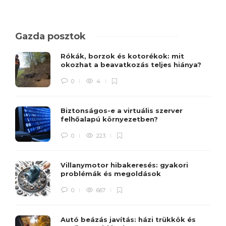
Gazda posztok
Rókák, borzok és kotorékok: mit
okozhat a beavatkozás teljes hiánya?
0
4
Biztonságos-e a virtuális szerver
felhőalapú környezetben?
0
223
Villanymotor hibakeresés: gyakori
problémák és megoldások
0
667
Autó beázás javítás: házi trükkök és