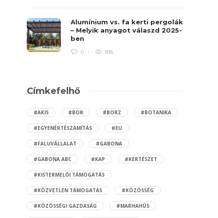
Alumínium vs. fa kerti pergolák
– Melyik anyagot válaszd 2025-
ben
0
816
Címkefelhő
#AKIS
#BOR
#BORZ
#BOTANIKA
#EGYENÉRTÉSZÁMÍTÁS
#EU
#FALUVÁLLALAT
#GABONA
#GABONA ABC
#KAP
#KERTÉSZET
#KISTERMELŐI TÁMOGATÁS
#KÖZVETLEN TÁMOGATÁS
#KÖZÖSSÉG
#KÖZÖSSÉGI GAZDASÁG
#MARHAHÚS