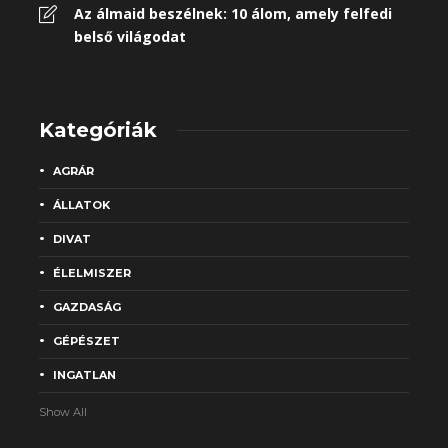
Az álmaid beszélnek: 10 álom, amely felfedi
belső világodat
Kategóriák
AGRÁR
ÁLLATOK
DIVAT
ÉLELMISZER
GAZDASÁG
GÉPÉSZET
INGATLAN
Show All