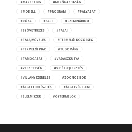
#MARKETING
#MEZŐGAZDASÁG
#MODELL
#PROGRAM
#PÁLYÁZAT
#RÓKA
#SAPS
#SZEMINÁRIUM
#SZÖVETKEZÉS
#TALAJ
#TALAJMŰVELÉS
#TERMELŐI KÖZÖSSÉG
#TERMELŐI PIAC
#TUDOMÁNY
#TÁMOGATÁS
#VADÁSZKUTYA
#VESZETTSÉG
#VIDÉKFEJLESZTÉS
#VILLANYSZERELÉS
#ZOONÓZISOK
#ÁLLATTENYÉSZTÉS
#ÁLLATVÉDELEM
#ÉLELMISZER
#ŐSTERMELŐK