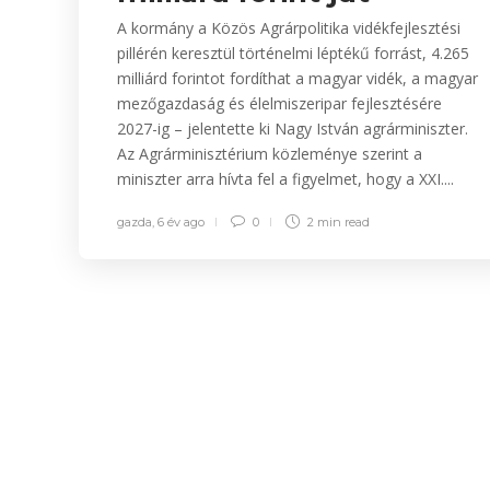
A kormány a Közös Agrárpolitika vidékfejlesztési
pillérén keresztül történelmi léptékű forrást, 4.265
milliárd forintot fordíthat a magyar vidék, a magyar
mezőgazdaság és élelmiszeripar fejlesztésére
2027-ig – jelentette ki Nagy István agrárminiszter.
Az Agrárminisztérium közleménye szerint a
miniszter arra hívta fel a figyelmet, hogy a XXI....
gazda
,
6 év ago
0
2 min
read