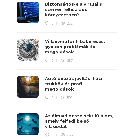
Biztonságos-e a virtuális
szerver felhőalapú
környezetben?
0
222
Villanymotor hibakeresés:
gyakori problémák és
megoldások
0
667
Autó beázás javítás: házi
trükkök és profi
megoldások
0
592
Az álmaid beszélnek: 10 álom,
amely felfedi belső
világodat
0
656