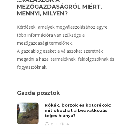
…VÁLASZOK A
MEZŐGAZDASÁGRÓL MIÉRT,
MENNYI, MILYEN?
Kérdések, amelyek megválaszolásához egyre
több információra van szüksége a
mezőgazdasági termelőnek.
A gazdablog ezeket a válaszokat szeretnék
megadni a hazai termelőknek, feldolgozóknak és
fogyasztóknak.
Gazda posztok
Rókák, borzok és kotorékok:
mit okozhat a beavatkozás
teljes hiánya?
0
4