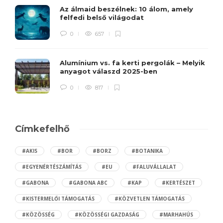
Az álmaid beszélnek: 10 álom, amely
felfedi belső világodat
0
657
Alumínium vs. fa kerti pergolák – Melyik
anyagot válaszd 2025-ben
0
817
Címkefelhő
#AKIS
#BOR
#BORZ
#BOTANIKA
#EGYENÉRTÉSZÁMÍTÁS
#EU
#FALUVÁLLALAT
#GABONA
#GABONA ABC
#KAP
#KERTÉSZET
#KISTERMELŐI TÁMOGATÁS
#KÖZVETLEN TÁMOGATÁS
#KÖZÖSSÉG
#KÖZÖSSÉGI GAZDASÁG
#MARHAHÚS