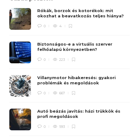
Rókák, borzok és kotorékok: mit
okozhat a beavatkozás teljes hiánya?
0
4
Biztonságos-e a virtuális szerver
felhőalapú környezetben?
0
223
Villanymotor hibakeresés: gyakori
problémák és megoldások
0
667
Autó beázás javítás: házi trükkök és
profi megoldások
0
593