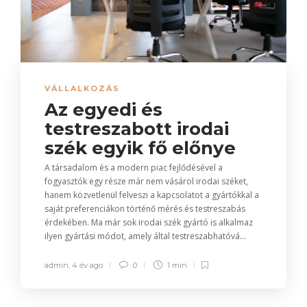
VÁLLALKOZÁS
Az egyedi és
testreszabott irodai
szék egyik fő előnye
A társadalom és a modern piac fejlődésével a
fogyasztók egy része már nem vásárol irodai széket,
hanem közvetlenül felveszi a kapcsolatot a gyártókkal a
saját preferenciákon történő mérés és testreszabás
érdekében. Ma már sok irodai szék gyártó is alkalmaz
ilyen gyártási módot, amely által testreszabhatóvá...
admin
,
4 év ago
0
1 min