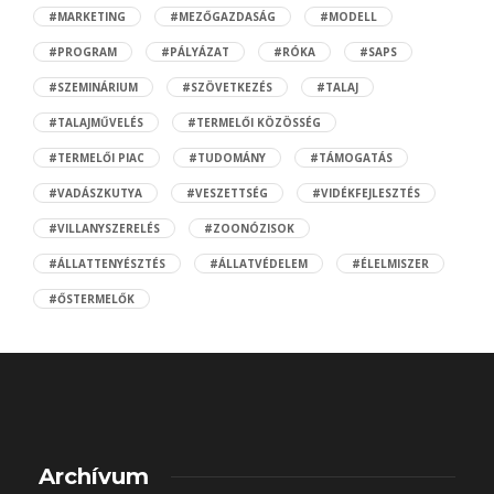
#MARKETING
#MEZŐGAZDASÁG
#MODELL
#PROGRAM
#PÁLYÁZAT
#RÓKA
#SAPS
#SZEMINÁRIUM
#SZÖVETKEZÉS
#TALAJ
#TALAJMŰVELÉS
#TERMELŐI KÖZÖSSÉG
#TERMELŐI PIAC
#TUDOMÁNY
#TÁMOGATÁS
#VADÁSZKUTYA
#VESZETTSÉG
#VIDÉKFEJLESZTÉS
#VILLANYSZERELÉS
#ZOONÓZISOK
#ÁLLATTENYÉSZTÉS
#ÁLLATVÉDELEM
#ÉLELMISZER
#ŐSTERMELŐK
Archívum