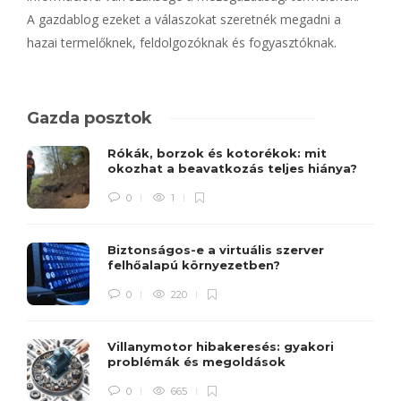
A gazdablog ezeket a válaszokat szeretnék megadni a
hazai termelőknek, feldolgozóknak és fogyasztóknak.
Gazda posztok
Rókák, borzok és kotorékok: mit
okozhat a beavatkozás teljes hiánya?
0
1
Biztonságos-e a virtuális szerver
felhőalapú környezetben?
0
220
Villanymotor hibakeresés: gyakori
problémák és megoldások
0
665