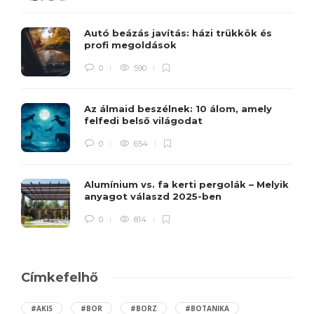
Autó beázás javítás: házi trükkök és
profi megoldások
0
590
Az álmaid beszélnek: 10 álom, amely
felfedi belső világodat
0
654
Alumínium vs. fa kerti pergolák – Melyik
anyagot válaszd 2025-ben
0
814
Címkefelhő
#AKIS
#BOR
#BORZ
#BOTANIKA