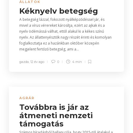
ÁLLATOK
Kéknyelv betegség
A betegség lázzal, fokozott nyálképződéssel jár, és
mivel a vírus vérereket károsítja, ezért az ajkak és a
nyelv ödémássá válhat, ettől alakul ki a kékes színű
nyelv. Az állattenyésztők nagy részét érinti és komolyan
foglalkoztatja ez a hazánkban október közepén
megjelent fertőző betegség, ami a...
gazda
,
12 év ago
0
4 min
AGRÁR
Továbbra is jár az
átmeneti nemzeti
támogatás
Számos híradásból hallani róla, hogy 2015-től átalakul a