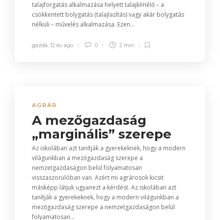
talajforgatás alkalmazása helyett talajkímélő – a
csökkentett bolygatás (talajlazítás) vagy akár bolygatás
nélküli – művelés alkalmazása. Ezen...
gazda
,
12 év ago
0
2 min
AGRÁR
A mezőgazdaság
„marginális” szerepe
Az iskolában azt tanítják a gyerekeknek, hogy a modern
világunkban a mezőgazdaság szerepe a
nemzetgazdaságon belül folyamatosan
visszaszorulóban van. Azért mi agrárosok kicsit
másképp látjuk ugyanezt a kérdést. Az iskolában azt
tanítják a gyerekeknek, hogy a modern világunkban a
mezőgazdaság szerepe a nemzetgazdaságon belül
folyamatosan...