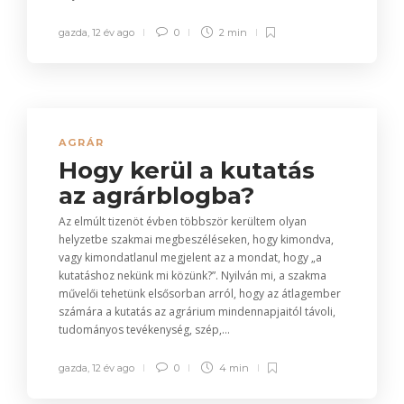
gazda
,
12 év ago
0
2 min
AGRÁR
Hogy kerül a kutatás
az agrárblogba?
Az elmúlt tizenöt évben többször kerültem olyan
helyzetbe szakmai megbeszéléseken, hogy kimondva,
vagy kimondatlanul megjelent az a mondat, hogy „a
kutatáshoz nekünk mi közünk?”. Nyilván mi, a szakma
művelői tehetünk elsősorban arról, hogy az átlagember
számára a kutatás az agrárium mindennapjaitól távoli,
tudományos tevékenység, szép,...
gazda
,
12 év ago
0
4 min