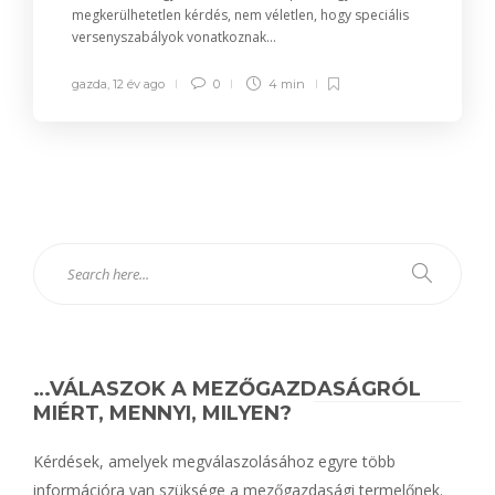
megkerülhetetlen kérdés, nem véletlen, hogy speciális
versenyszabályok vonatkoznak...
gazda
,
12 év ago
0
4 min
…VÁLASZOK A MEZŐGAZDASÁGRÓL
MIÉRT, MENNYI, MILYEN?
Kérdések, amelyek megválaszolásához egyre több
információra van szüksége a mezőgazdasági termelőnek.