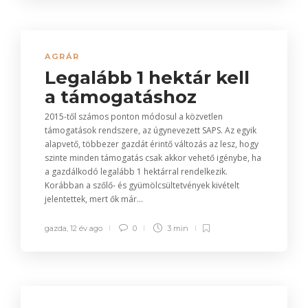
AGRÁR
Legalább 1 hektár kell
a támogatáshoz
2015-től számos ponton módosul a közvetlen
támogatások rendszere, az úgynevezett SAPS. Az egyik
alapvető, többezer gazdát érintő változás az lesz, hogy
szinte minden támogatás csak akkor vehető igénybe, ha
a gazdálkodó legalább 1 hektárral rendelkezik.
Korábban a szőlő- és gyümölcsültetvények kivételt
jelentettek, mert ők már...
gazda
,
12 év ago
0
3 min