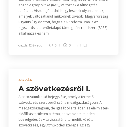
Közös Agrárpolitika (KAP), változnak a támogatás
feltételei. Viszont jó tudni, hogy lesznek olyan elemek,
amelyek változatlanul működnek tovább. Magyarország
ugyanis úgy döntött, hogy a KAP reform után is az
egyszerűsített területalapú támogatási rendszert (SAPS)
alkalmazza és nem...
gazda
,
12 év ago
0
3 min
AGRÁR
A szövetkezésről I.
A sorozatunk első bejegyzése, amely a termelői
szövetkezés szerepéről szól a mezőgazdaságban. A
mezőgazdaságban, de igazából általában az élelmiszer-
előállítás területén a téma, ahova szinte minden
beszélgetés és vita visszatér a termelők közötti
szövetkezés, együttműködés szerepe. Ez egy