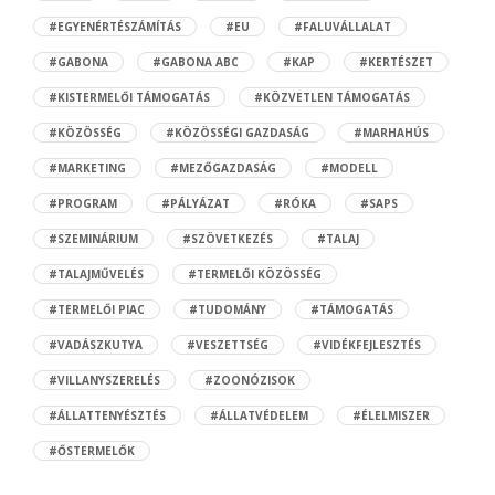
#EGYENÉRTÉSZÁMÍTÁS
#EU
#FALUVÁLLALAT
#GABONA
#GABONA ABC
#KAP
#KERTÉSZET
#KISTERMELŐI TÁMOGATÁS
#KÖZVETLEN TÁMOGATÁS
#KÖZÖSSÉG
#KÖZÖSSÉGI GAZDASÁG
#MARHAHÚS
#MARKETING
#MEZŐGAZDASÁG
#MODELL
#PROGRAM
#PÁLYÁZAT
#RÓKA
#SAPS
#SZEMINÁRIUM
#SZÖVETKEZÉS
#TALAJ
#TALAJMŰVELÉS
#TERMELŐI KÖZÖSSÉG
#TERMELŐI PIAC
#TUDOMÁNY
#TÁMOGATÁS
#VADÁSZKUTYA
#VESZETTSÉG
#VIDÉKFEJLESZTÉS
#VILLANYSZERELÉS
#ZOONÓZISOK
#ÁLLATTENYÉSZTÉS
#ÁLLATVÉDELEM
#ÉLELMISZER
#ŐSTERMELŐK