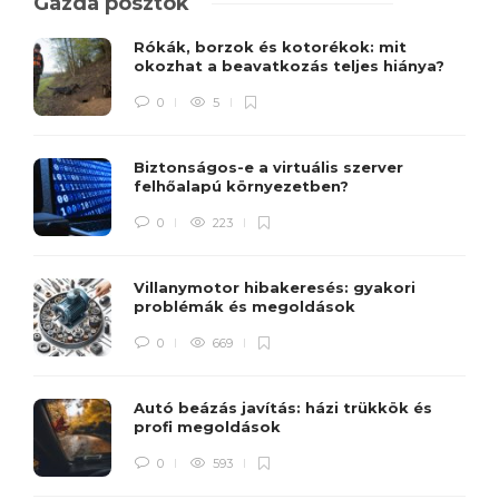
Gazda posztok
Rókák, borzok és kotorékok: mit
okozhat a beavatkozás teljes hiánya?
0
5
Biztonságos-e a virtuális szerver
felhőalapú környezetben?
0
223
Villanymotor hibakeresés: gyakori
problémák és megoldások
0
669
Autó beázás javítás: házi trükkök és
profi megoldások
0
593