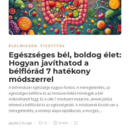
ÉLELMISZER
,
TISZTÍTÁS
Egészséges bél, boldog élet:
Hogyan javíthatod a
bélflórád 7 hatékony
módszerrel
A bélrendszer egészsége nagyon fontos. A méregtelenítés, az
egészséges bélflóra és az immunerősítés mindegyik a bél
működésétől függ. Ez a cikk 7 módszert mutat be, amivel jobbá
teheted a bélflórád és az egészségedet. A módszerek között van a
méregtelenítés, a növényi alapú táplálkozás, a mozgás,...
gazda
,
2 év ago
0
9 min