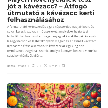
jót a kávézacc? – Átfogó
útmutató a kávézacc kerti
felhasználásához
A fenntartható kertészkedés egyre népszerűbb napjainkban, és
sokan keresik azokat a módszereket, amelyekkel háztartási
hulladékukat hasznos kerti segédanyagokká alakíthatják. Az egyik
legegyszerűbb és leghatékonyabb megoldás a használt kávézacc
újrahasznosítása a kertben. “A kávézacc az egyik legjobb
természetes trágyának számít, amelyet könnyen beszerezhetünka
saját konyhánkból. Miért...
gazda
,
1 év ago
0
12 min