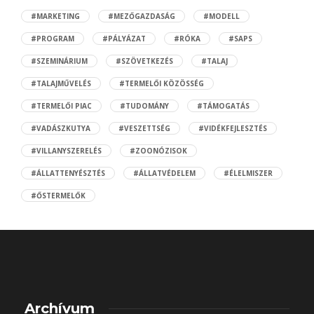
#MARKETING
#MEZŐGAZDASÁG
#MODELL
#PROGRAM
#PÁLYÁZAT
#RÓKA
#SAPS
#SZEMINÁRIUM
#SZÖVETKEZÉS
#TALAJ
#TALAJMŰVELÉS
#TERMELŐI KÖZÖSSÉG
#TERMELŐI PIAC
#TUDOMÁNY
#TÁMOGATÁS
#VADÁSZKUTYA
#VESZETTSÉG
#VIDÉKFEJLESZTÉS
#VILLANYSZERELÉS
#ZOONÓZISOK
#ÁLLATTENYÉSZTÉS
#ÁLLATVÉDELEM
#ÉLELMISZER
#ŐSTERMELŐK
Archívum