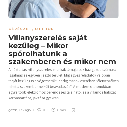
GÉPÉSZET
,
OTTHON
Villanyszerelés saját
kezűleg – Mikor
spórolhatunk a
szakemberen és mikor nem
A háztartási villanyszerelési munkák témája sok házigazda számára
izgalmas és egyben ijesztő terület. Míg egyes feladatok valóban
“saját kezűleg is elvégezhetők”, addig mások esetében “életveszélyes
lehet a szakember nélküli beavatkozás”. A modern otthonokban
egyre több elektromos berendezés található, és a villamos hálózat
karbantartása, javítása gyakran...
gazda
,
1 év ago
0
6 min