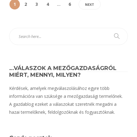
1
2
3
4
…
6
NEXT
…VÁLASZOK A MEZŐGAZDASÁGRÓL
MIÉRT, MENNYI, MILYEN?
Kérdések, amelyek megválaszolásához egyre több
információra van szüksége a mezőgazdasági termelőnek.
A gazdablog ezeket a válaszokat szeretnék megadni a
hazai termelőknek, feldolgozóknak és fogyasztóknak.