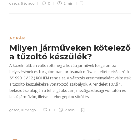
gazda
,
6 év ago
0
2 min
AGRÁR
Milyen járműveken kötelező
a tűzoltó készülék?
A közelmúltban változott meg a közúti járművek forgalomba
helyezésének és forgalomban tartásának műszaki feltételeiről szóló
6/1990. (IV.12.) KÖHÉM rendelet. A változás eredményeként változtak
a tűzoltó készülékekre vonatkozó szabályok. A rendelet 107.§ 1.
bekezdése alapján a tehergépkocsin, mezőgazdasági vontatón és
lassú járművön, illetve a tehergépkocsiból és...
gazda
,
10 év ago
0
2 min