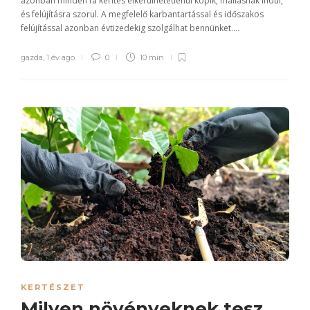
azonban minden fa kerítés elkerülhetetlenül kopik, mállásnak indul,
és felújításra szorul. A megfelelő karbantartással és időszakos
felújítással azonban évtizedekig szolgálhat bennünket....
gazda
,
1 év ago
0
10 min
KERTÉSZET
Milyen növényeknek tesz