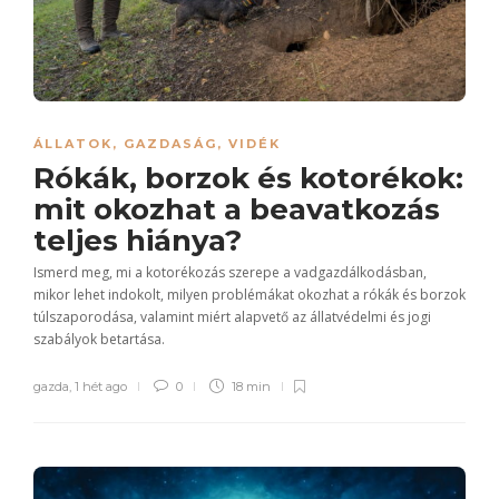
ÁLLATOK
,
GAZDASÁG
,
VIDÉK
Rókák, borzok és kotorékok:
mit okozhat a beavatkozás
teljes hiánya?
Ismerd meg, mi a kotorékozás szerepe a vadgazdálkodásban,
mikor lehet indokolt, milyen problémákat okozhat a rókák és borzok
túlszaporodása, valamint miért alapvető az állatvédelmi és jogi
szabályok betartása.
gazda
,
1 hét ago
0
18 min