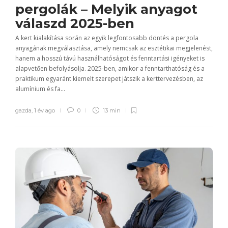
pergolák – Melyik anyagot
válaszd 2025-ben
A kert kialakítása során az egyik legfontosabb döntés a pergola
anyagának megválasztása, amely nemcsak az esztétikai megjelenést,
hanem a hosszú távú használhatóságot és fenntartási igényeket is
alapvetően befolyásolja. 2025-ben, amikor a fenntarthatóság és a
praktikum egyaránt kiemelt szerepet játszik a kerttervezésben, az
alumínium és fa...
gazda
,
1 év ago
0
13 min