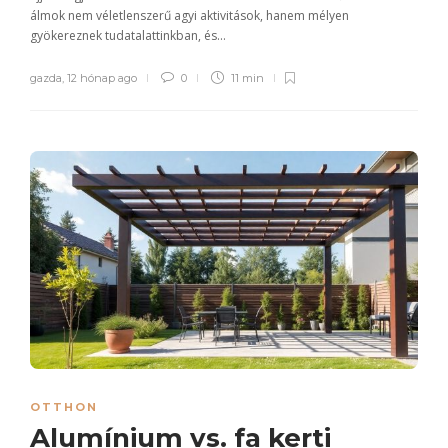
álmok nem véletlenszerű agyi aktivitások, hanem mélyen
gyökereznek tudatalattinkban, és...
gazda
,
12 hónap ago
0
11 min
OTTHON
Alumínium vs. fa kerti