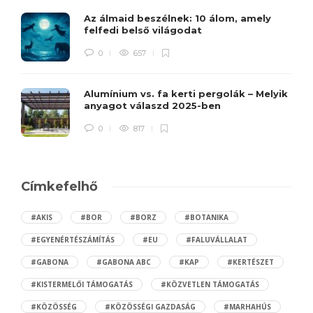
Az álmaid beszélnek: 10 álom, amely
felfedi belső világodat
0
657
Alumínium vs. fa kerti pergolák – Melyik
anyagot válaszd 2025-ben
0
817
Címkefelhő
#AKIS
#BOR
#BORZ
#BOTANIKA
#EGYENÉRTÉSZÁMÍTÁS
#EU
#FALUVÁLLALAT
#GABONA
#GABONA ABC
#KAP
#KERTÉSZET
#KISTERMELŐI TÁMOGATÁS
#KÖZVETLEN TÁMOGATÁS
#KÖZÖSSÉG
#KÖZÖSSÉGI GAZDASÁG
#MARHAHÚS