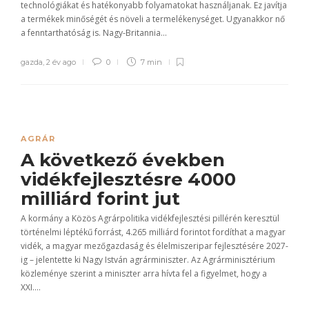
technológiákat és hatékonyabb folyamatokat használjanak. Ez javítja
a termékek minőségét és növeli a termelékenységet. Ugyanakkor nő
a fenntarthatóság is. Nagy-Britannia...
gazda
,
2 év ago
0
7 min
AGRÁR
A következő években
vidékfejlesztésre 4000
milliárd forint jut
A kormány a Közös Agrárpolitika vidékfejlesztési pillérén keresztül
történelmi léptékű forrást, 4.265 milliárd forintot fordíthat a magyar
vidék, a magyar mezőgazdaság és élelmiszeripar fejlesztésére 2027-
ig – jelentette ki Nagy István agrárminiszter. Az Agrárminisztérium
közleménye szerint a miniszter arra hívta fel a figyelmet, hogy a
XXI....