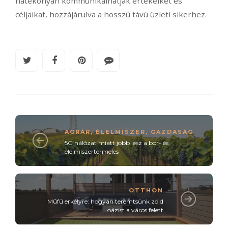
hatékonyan kommunikálhatják értékeiket és
céljaikat, hozzájárulva a hosszú távú üzleti sikerhez.
AGRÁR
,
ÉLELMISZER
,
GAZDASÁG
5G hálózat miatt jobb lesz a bor- és
élelmiszertermelés
OTTHON
Műfű erkélyre: hogyan teremtsünk zöld
oázist a város felett