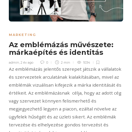
MARKETING
Az emblémázás művészete:
márkaépítés és identitás
admin
,
2 év ago
0
2 min
1034
Az emblémázás jelentős szerepet játszik a vállalatok
és szervezetek arculatának kialakításában, mivel az
emblémák vizuálisan kifejezik a márka identitását és
értékeit. Az emblémázásnak célja, hogy az adott cég
vagy szervezet könnyen felismerhető és
megjegyezhető legyen a piacon, ezáltal növelve az
ügyfelek hűségét és az üzleti sikert. Az emblémák
tervezése és elhelyezése gondos tervezést és