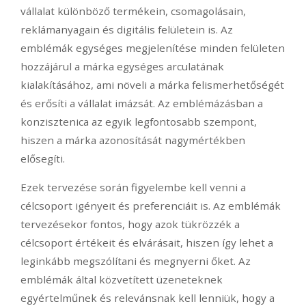
vállalat különböző termékein, csomagolásain,
reklámanyagain és digitális felületein is. Az
emblémák egységes megjelenítése minden felületen
hozzájárul a márka egységes arculatának
kialakításához, ami növeli a márka felismerhetőségét
és erősíti a vállalat imázsát. Az emblémázásban a
konzisztenica az egyik legfontosabb szempont,
hiszen a márka azonosítását nagymértékben
elősegíti.
Ezek tervezése során figyelembe kell venni a
célcsoport igényeit és preferenciáit is. Az emblémák
tervezésekor fontos, hogy azok tükrözzék a
célcsoport értékeit és elvárásait, hiszen így lehet a
leginkább megszólítani és megnyerni őket. Az
emblémák által közvetített üzeneteknek
egyértelműnek és relevánsnak kell lenniük, hogy a