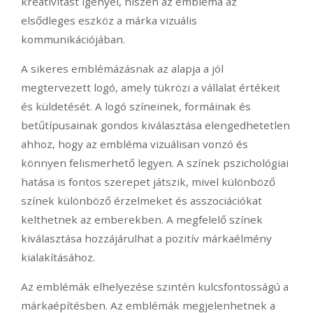
kreativitást igényel, hiszen az embléma az
elsődleges eszköz a márka vizuális
kommunikációjában.
A sikeres emblémázásnak az alapja a jól
megtervezett logó, amely tükrözi a vállalat értékeit
és küldetését. A logó színeinek, formáinak és
betűtípusainak gondos kiválasztása elengedhetetlen
ahhoz, hogy az embléma vizuálisan vonzó és
könnyen felismerhető legyen. A színek pszichológiai
hatása is fontos szerepet játszik, mivel különböző
színek különböző érzelmeket és asszociációkat
kelthetnek az emberekben. A megfelelő színek
kiválasztása hozzájárulhat a pozitív márkaélmény
kialakításához.
Az emblémák elhelyezése szintén kulcsfontosságú a
márkaépítésben. Az emblémák megjelenhetnek a