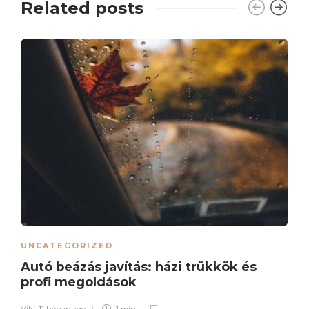
Related posts
UNCATEGORIZED
Autó beázás javítás: házi trükkök és
profi megoldások
Viki
,
11 hónap ago
1 min