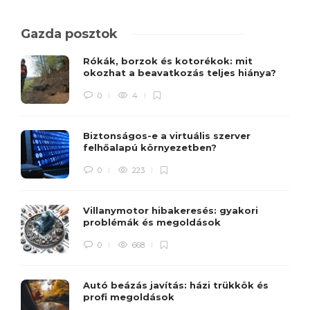
Gazda posztok
Rókák, borzok és kotorékok: mit
okozhat a beavatkozás teljes hiánya?
0
4
Biztonságos-e a virtuális szerver
felhőalapú környezetben?
0
223
Villanymotor hibakeresés: gyakori
problémák és megoldások
0
668
Autó beázás javítás: házi trükkök és
profi megoldások