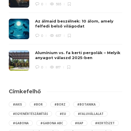
0
593
Az álmaid beszélnek: 10 álom, amely
felfedi belső világodat
0
657
Alumínium vs. fa kerti pergolák – Melyik
anyagot válaszd 2025-ben
0
817
Címkefelhő
#AKIS
#BOR
#BORZ
#BOTANIKA
#EGYENÉRTÉSZÁMÍTÁS
#EU
#FALUVÁLLALAT
#GABONA
#GABONA ABC
#KAP
#KERTÉSZET