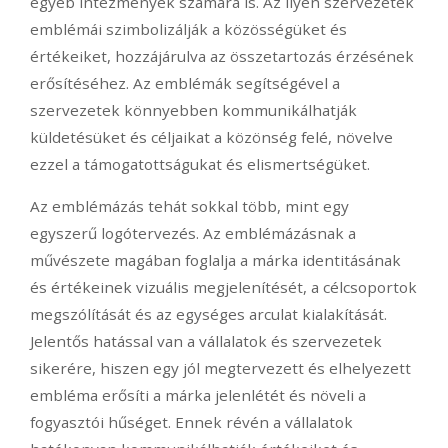
egyéb intézmények számára is. Az ilyen szervezetek
emblémái szimbolizálják a közösségüket és
értékeiket, hozzájárulva az összetartozás érzésének
erősítéséhez. Az emblémák segítségével a
szervezetek könnyebben kommunikálhatják
küldetésüket és céljaikat a közönség felé, növelve
ezzel a támogatottságukat és elismertségüket.
Az emblémázás tehát sokkal több, mint egy
egyszerű logótervezés. Az emblémázásnak a
művészete magában foglalja a márka identitásának
és értékeinek vizuális megjelenítését, a célcsoportok
megszólítását és az egységes arculat kialakítását.
Jelentős hatással van a vállalatok és szervezetek
sikerére, hiszen egy jól megtervezett és elhelyezett
embléma erősíti a márka jelenlétét és növeli a
fogyasztói hűséget. Ennek révén a vállalatok