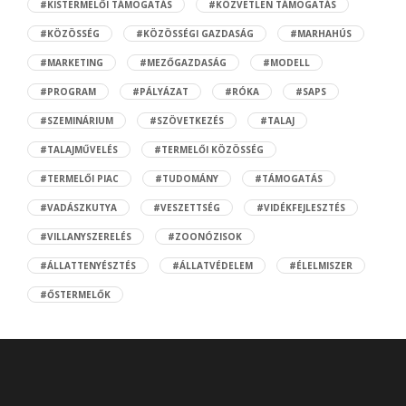
#KISTERMELŐI TÁMOGATÁS
#KÖZVETLEN TÁMOGATÁS
#KÖZÖSSÉG
#KÖZÖSSÉGI GAZDASÁG
#MARHAHÚS
#MARKETING
#MEZŐGAZDASÁG
#MODELL
#PROGRAM
#PÁLYÁZAT
#RÓKA
#SAPS
#SZEMINÁRIUM
#SZÖVETKEZÉS
#TALAJ
#TALAJMŰVELÉS
#TERMELŐI KÖZÖSSÉG
#TERMELŐI PIAC
#TUDOMÁNY
#TÁMOGATÁS
#VADÁSZKUTYA
#VESZETTSÉG
#VIDÉKFEJLESZTÉS
#VILLANYSZERELÉS
#ZOONÓZISOK
#ÁLLATTENYÉSZTÉS
#ÁLLATVÉDELEM
#ÉLELMISZER
#ŐSTERMELŐK