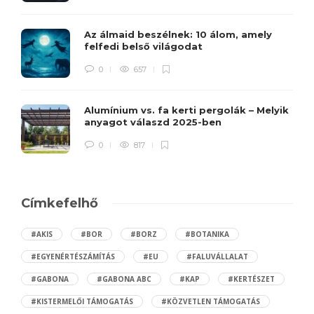
Az álmaid beszélnek: 10 álom, amely
felfedi belső világodat
0
657
Alumínium vs. fa kerti pergolák – Melyik
anyagot válaszd 2025-ben
0
817
Címkefelhő
#AKIS
#BOR
#BORZ
#BOTANIKA
#EGYENÉRTÉSZÁMÍTÁS
#EU
#FALUVÁLLALAT
#GABONA
#GABONA ABC
#KAP
#KERTÉSZET
#KISTERMELŐI TÁMOGATÁS
#KÖZVETLEN TÁMOGATÁS