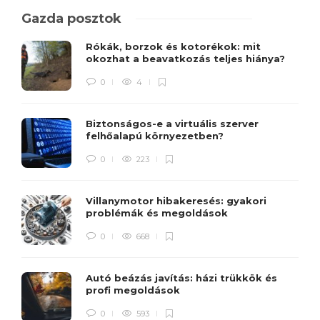
Gazda posztok
Rókák, borzok és kotorékok: mit
okozhat a beavatkozás teljes hiánya?
0
4
Biztonságos-e a virtuális szerver
felhőalapú környezetben?
0
223
Villanymotor hibakeresés: gyakori
problémák és megoldások
0
668
Autó beázás javítás: házi trükkök és
profi megoldások
0
593