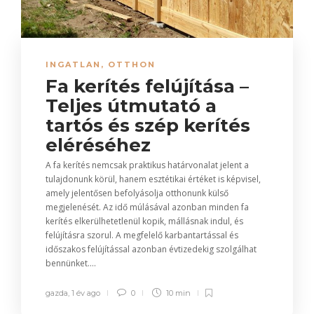
INGATLAN
,
OTTHON
Fa kerítés felújítása –
Teljes útmutató a
tartós és szép kerítés
eléréséhez
A fa kerítés nemcsak praktikus határvonalat jelent a
tulajdonunk körül, hanem esztétikai értéket is képvisel,
amely jelentősen befolyásolja otthonunk külső
megjelenését. Az idő múlásával azonban minden fa
kerítés elkerülhetetlenül kopik, mállásnak indul, és
felújításra szorul. A megfelelő karbantartással és
időszakos felújítással azonban évtizedekig szolgálhat
bennünket....
gazda
,
1 év ago
0
10 min