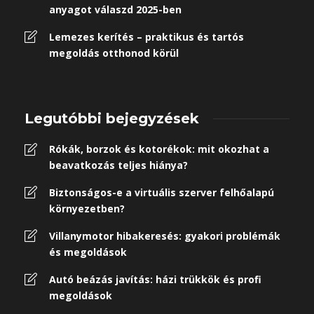
anyagot válaszd 2025-ben
Lemezes kerítés – praktikus és tartós
megoldás otthonod körül
Legutóbbi bejegyzések
Rókák, borzok és kotorékok: mit okozhat a
beavatkozás teljes hiánya?
Biztonságos-e a virtuális szerver felhőalapú
környezetben?
Villanymotor hibakeresés: gyakori problémák
és megoldások
Autó beázás javítás: házi trükkök és profi
megoldások