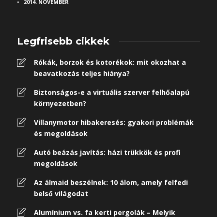
2014. NOVEMBER
Legfrisebb cikkek
Rókák, borzok és kotorékok: mit okozhat a
beavatkozás teljes hiánya?
Biztonságos-e a virtuális szerver felhőalapú
környezetben?
Villanymotor hibakeresés: gyakori problémák
és megoldások
Autó beázás javítás: házi trükkök és profi
megoldások
Az álmaid beszélnek: 10 álom, amely felfedi
belső világodat
Alumínium vs. fa kerti pergolák – Melyik