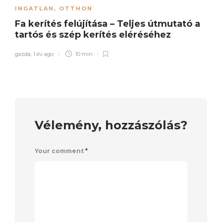
INGATLAN
,
OTTHON
Fa kerítés felújítása – Teljes útmutató a
tartós és szép kerítés eléréséhez
gazda
,
1 év ago
10 min
Vélemény, hozzászólás?
Your comment
*