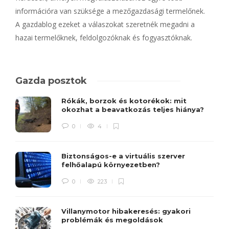
információra van szüksége a mezőgazdasági termelőnek.
A gazdablog ezeket a válaszokat szeretnék megadni a
hazai termelőknek, feldolgozóknak és fogyasztóknak.
Gazda posztok
Rókák, borzok és kotorékok: mit
okozhat a beavatkozás teljes hiánya?
0
4
Biztonságos-e a virtuális szerver
felhőalapú környezetben?
0
223
Villanymotor hibakeresés: gyakori
problémák és megoldások