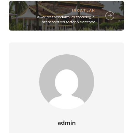
INGATLAN
A kerítés társadalmi és szociológiai
szempontból történő elemzése
admin