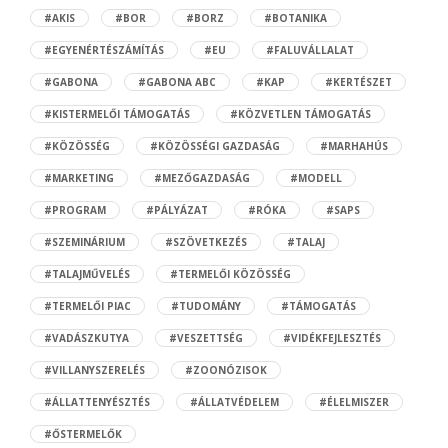
#AKIS
#BOR
#BORZ
#BOTANIKA
#EGYENÉRTÉSZÁMÍTÁS
#EU
#FALUVÁLLALAT
#GABONA
#GABONA ABC
#KAP
#KERTÉSZET
#KISTERMELŐI TÁMOGATÁS
#KÖZVETLEN TÁMOGATÁS
#KÖZÖSSÉG
#KÖZÖSSÉGI GAZDASÁG
#MARHAHÚS
#MARKETING
#MEZŐGAZDASÁG
#MODELL
#PROGRAM
#PÁLYÁZAT
#RÓKA
#SAPS
#SZEMINÁRIUM
#SZÖVETKEZÉS
#TALAJ
#TALAJMŰVELÉS
#TERMELŐI KÖZÖSSÉG
#TERMELŐI PIAC
#TUDOMÁNY
#TÁMOGATÁS
#VADÁSZKUTYA
#VESZETTSÉG
#VIDÉKFEJLESZTÉS
#VILLANYSZERELÉS
#ZOONÓZISOK
#ÁLLATTENYÉSZTÉS
#ÁLLATVÉDELEM
#ÉLELMISZER
#ŐSTERMELŐK