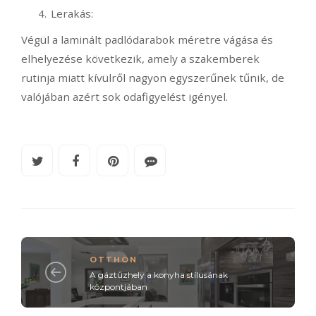
Lerakás:
Végül a laminált padlódarabok méretre vágása és
elhelyezése következik, amely a szakemberek
rutinja miatt kívülről nagyon egyszerűnek tűnik, de
valójában azért sok odafigyelést igényel.
OTTHON
A gáztűzhely a konyha stílusának
központjában