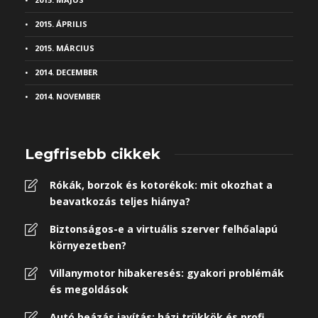
2015. ÁPRILIS
2015. MÁRCIUS
2014. DECEMBER
2014. NOVEMBER
Legfrisebb cikkek
Rókák, borzok és kotorékok: mit okozhat a
beavatkozás teljes hiánya?
Biztonságos-e a virtuális szerver felhőalapú
környezetben?
Villanymotor hibakeresés: gyakori problémák
és megoldások
Autó beázás javítás: házi trükkök és profi