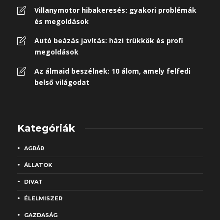
Villanymotor hibakeresés: gyakori problémák
és megoldások
Autó beázás javítás: házi trükkök és profi
megoldások
Az álmaid beszélnek: 10 álom, amely felfedi
belső világodat
Kategóriák
AGRÁR
ÁLLATOK
DIVAT
ÉLELMISZER
GAZDASÁG