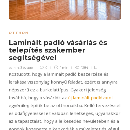
OTTHON
Laminált padló vásárlás és
telepítés szakember
segítségével
admin
,
3 év ago
0
1 min
1284
Köztudott, hogy a laminált padló beszerzése és
lerakása viszonylag könnyű feladat, ezért is annyira
népszerű ez a burkolattípus. Gyakori jelenség
továbbá, hogy a vásárlók az
új laminált padlózatot
egyénileg építik be az otthonaikba. Kellő tervezéssel
és odafigyeléssel ez valóban lehetséges, ugyanakkor
az a tapasztalat, hogy a lelkesedés hevületében és a
gondok közepette elkapkodják a műveletet és végül