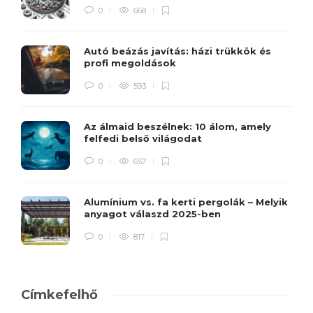
0
668
Autó beázás javítás: házi trükkök és
profi megoldások
0
593
Az álmaid beszélnek: 10 álom, amely
felfedi belső világodat
0
657
Alumínium vs. fa kerti pergolák – Melyik
anyagot válaszd 2025-ben
0
817
Címkefelhő