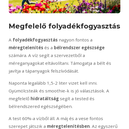
Megfelelő folyadékfogyasztás
A
folyadékfogyasztás
nagyon fontos a
méregtelenítés
és a
bélrendszer egészsége
számára. A víz segít a szervezetből a
méreganyagokat eltávolítani. Támogatja a bélt és
javítja a tápanyagok felszívódását.
Naponta legalább 1,5-2 liter vizet kell inni.
Gyümölcsteák és smoothie-k is jó választások. A
megfelelő
hidratáltság
segít a tested és
bélrendszered egészségében.
A test 60%-a vízből áll. A máj és a vese fontos
szerepet játszik a
méregtelenítésben
. Az egyszerű