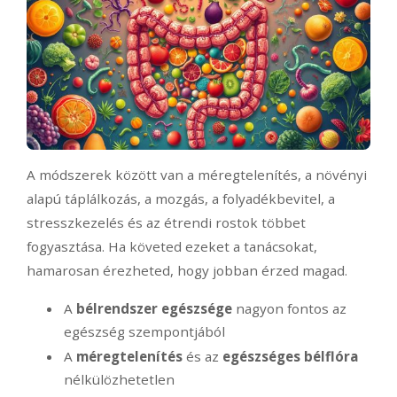
A módszerek között van a méregtelenítés, a növényi
alapú táplálkozás, a mozgás, a folyadékbevitel, a
stresszkezelés és az étrendi rostok többet
fogyasztása. Ha követed ezeket a tanácsokat,
hamarosan érezheted, hogy jobban érzed magad.
A
bélrendszer egészsége
nagyon fontos az
egészség szempontjából
A
méregtelenítés
és az
egészséges bélflóra
nélkülözhetetlen