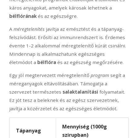
káros anyagokat, amelyek károsak lehetnek a
bélflórának
és az egészségre.
A
méregtelenítés
javítja az emésztést és a tápanyag-
felszívódást. Erősíti az immunrendszert is. Érdemes
évente 1-2 alkalommal méregtelenítő kúrát csinálni.
Mindennap is alkalmazhatunk egészséges
életmódot a
bélflóra
és az egészség megőrzésére.
Egy jól megtervezett méregtelenítő
program
segít a
méreganyagok eltávolításában. Támogatja a
szervezet természetes
salaktalanítási
folyamatait.
Ez jót tesz a beleknek és az egész szervezetnek,
javítja a közérzetet és az egészséges életmódot.
Mennyiség (1000g
Tápanyag
szirupban)