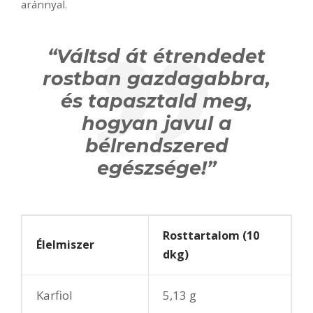
aránnyal.
“Váltsd át étrendedet
rostban gazdagabbra,
és tapasztald meg,
hogyan javul a
bélrendszered
egészsége!”
Rosttartalom (10
Élelmiszer
dkg)
Karfiol
5,13 g