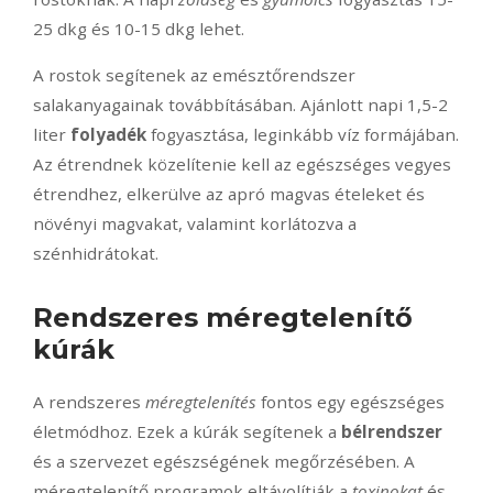
25 dkg és 10-15 dkg lehet.
A rostok segítenek az emésztőrendszer
salakanyagainak továbbításában. Ajánlott napi 1,5-2
liter
folyadék
fogyasztása, leginkább víz formájában.
Az étrendnek közelítenie kell az egészséges vegyes
étrendhez, elkerülve az apró magvas ételeket és
növényi magvakat, valamint korlátozva a
szénhidrátokat.
Rendszeres méregtelenítő
kúrák
A rendszeres
méregtelenítés
fontos egy egészséges
életmódhoz. Ezek a kúrák segítenek a
bélrendszer
és a szervezet egészségének megőrzésében. A
méregtelenítő programok eltávolítják a
toxinokat
és