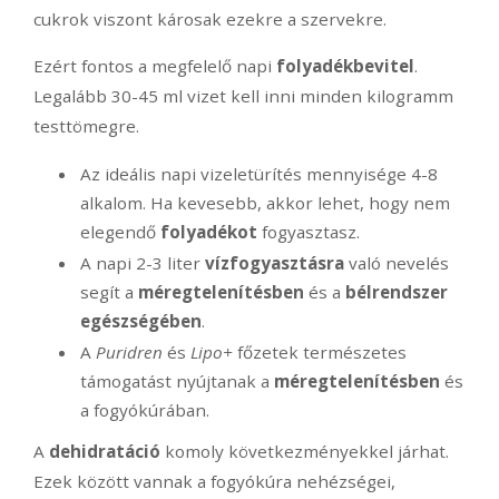
cukrok viszont károsak ezekre a szervekre.
Ezért fontos a megfelelő napi
folyadékbevitel
.
Legalább 30-45 ml vizet kell inni minden kilogramm
testtömegre.
Az ideális napi vizeletürítés mennyisége 4-8
alkalom. Ha kevesebb, akkor lehet, hogy nem
elegendő
folyadékot
fogyasztasz.
A napi 2-3 liter
vízfogyasztásra
való nevelés
segít a
méregtelenítésben
és a
bélrendszer
egészségében
.
A
Puridren
és
Lipo+
főzetek természetes
támogatást nyújtanak a
méregtelenítésben
és
a fogyókúrában.
A
dehidratáció
komoly következményekkel járhat.
Ezek között vannak a fogyókúra nehézségei,