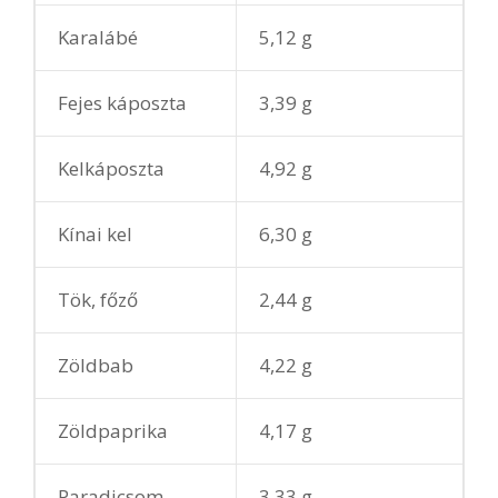
Karalábé
5,12 g
Fejes káposzta
3,39 g
Kelkáposzta
4,92 g
Kínai kel
6,30 g
Tök, főző
2,44 g
Zöldbab
4,22 g
Zöldpaprika
4,17 g
Paradicsom
3,33 g