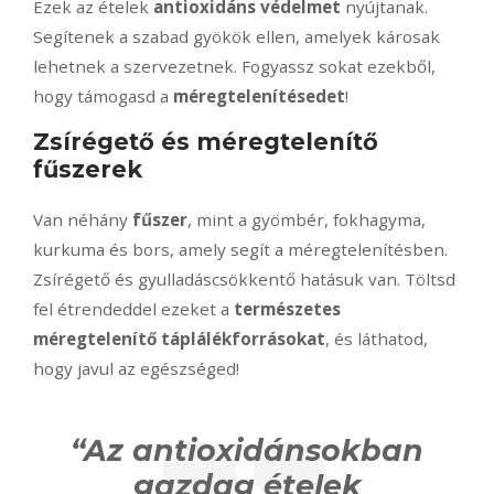
Ezek az ételek
antioxidáns védelmet
nyújtanak.
Segítenek a szabad gyökök ellen, amelyek károsak
lehetnek a szervezetnek. Fogyassz sokat ezekből,
hogy támogasd a
méregtelenítésedet
!
Zsírégető és méregtelenítő
fűszerek
Van néhány
fűszer
, mint a gyömbér, fokhagyma,
kurkuma és bors, amely segít a méregtelenítésben.
Zsírégető és gyulladáscsökkentő hatásuk van. Töltsd
fel étrendeddel ezeket a
természetes
méregtelenítő táplálékforrásokat
, és láthatod,
hogy javul az egészséged!
“Az antioxidánsokban
gazdag ételek