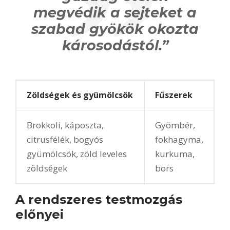
megvédik a sejteket a
szabad gyökök okozta
károsodástól.”
Zöldségek és gyümölcsök
Fűszerek
Brokkoli, káposzta,
Gyömbér,
citrusfélék, bogyós
fokhagyma,
gyümölcsök, zöld leveles
kurkuma,
zöldségek
bors
A rendszeres testmozgás
előnyei