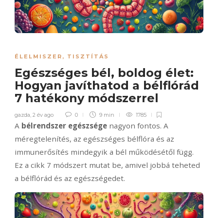
ÉLELMISZER
,
TISZTÍTÁS
Egészséges bél, boldog élet:
Hogyan javíthatod a bélflórád
7 hatékony módszerrel
gazda
,
2 év ago
0
9 min
1785
A
bélrendszer egészsége
nagyon fontos. A
méregtelenítés, az egészséges bélflóra és az
immunerősítés mindegyik a bél működésétől függ.
Ez a cikk 7 módszert mutat be, amivel jobbá teheted
a bélflórád és az egészségedet.