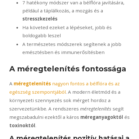
7 hatékony módszer van a bélflóra javítására,
például a táplálkozás, a mozgás és a
stresszkezelés
Ha követed ezeket a lépéseket, jobb és
boldogabb leszel
A természetes módszerek segítenek a jobb
emésztésben és immunerősítésben
A méregtelenítés fontossága
A
méregtelenítés
nagyon fontos a bélflóra és az
egészség szempontjából
. A modern életmód és a
környezeti szennyezés sok mérget hordoz a
szervezetünkbe. A rendszeres
méregtelenítés
segít
megszabadulni ezektől a káros
méreganyagoktól
és
toxinoktól
.
A méregtelenítés pozitív hatásai a