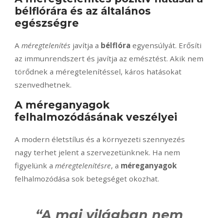
bélflórára és az általános
egészségre
A
méregtelenítés
javítja a
bélflóra
egyensúlyát. Erősíti
az immunrendszert és javítja az emésztést. Akik nem
törődnek a méregtelenítéssel, káros hatásokat
szenvedhetnek.
A méreganyagok
felhalmozódásának veszélyei
A modern életstílus és a környezeti szennyezés
nagy terhet jelent a szervezetünknek. Ha nem
figyelünk a
méregtelenítésre
, a
méreganyagok
felhalmozódása sok betegséget okozhat.
“A mai világban nem