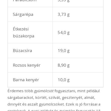
Sárgarépa
3,73 g
Étkezési
54,0 g
búzakorpa
Búzacsíra
19,0 g
Rozsos kenyér
8,90 g
Barna kenyér
10,0 g
Érdemes több
gyümölcsöt
fogyasztani, mint például
sárgabarackot, körtét, szilvát, gesztenyét, almát,
dinnyét és aszalt gyümölcsöket. Ezek is jó forrásai a
rostoknak. A napi
zöldség
és
gyümölcs
fogyasztás 15-