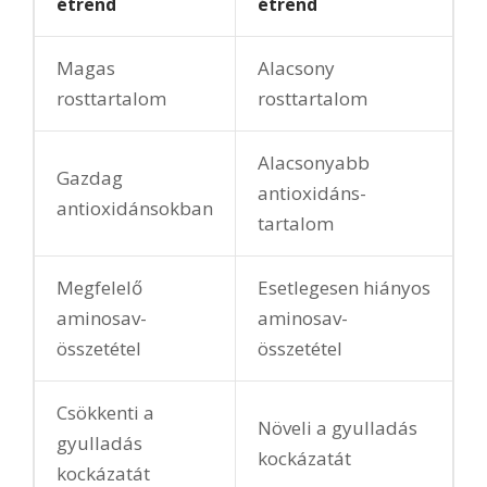
étrend
étrend
Magas
Alacsony
rosttartalom
rosttartalom
Alacsonyabb
Gazdag
antioxidáns-
antioxidánsokban
tartalom
Megfelelő
Esetlegesen hiányos
aminosav-
aminosav-
összetétel
összetétel
Csökkenti a
Növeli a gyulladás
gyulladás
kockázatát
kockázatát