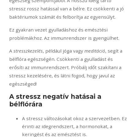
egészség szempontjából. A hosszú ideig tartó
stressz rossz hatással van a bélre. Ez csökkenti a jó
baktériumok számát és felborítja az egyensúlyt.
Ez gyakran vezet gyulladáshoz és emésztési
problémákhoz. Az immunrendszer is gyengülhet.
A
stresszkezelés
, például jóga vagy
meditáció
, segít a
bélflóra egészségén. Csökkenti a gyulladást és
erősíti az immunrendszert. Próbálj időt szakítani a
stressz kezelésére, és látni fogod, hogy javul az
egészséged!
A stressz negatív hatásai a
bélflórára
A stressz változásokat okoz a szervezetben. Ez
érinti az idegrendszert, a hormonokat, a
keringést és az emésztést is.