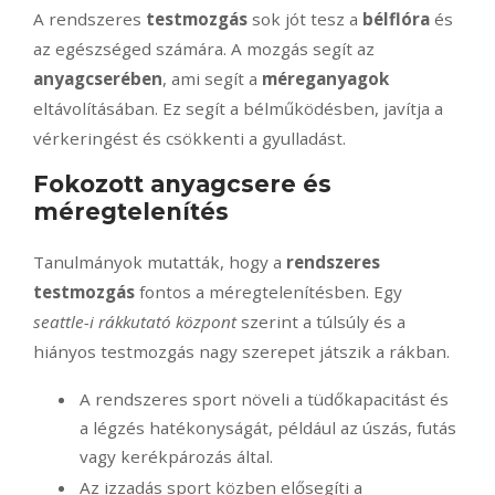
A rendszeres
testmozgás
sok jót tesz a
bélflóra
és
az egészséged számára. A mozgás segít az
anyagcserében
, ami segít a
méreganyagok
eltávolításában. Ez segít a bélműködésben, javítja a
vérkeringést és csökkenti a gyulladást.
Fokozott anyagcsere és
méregtelenítés
Tanulmányok mutatták, hogy a
rendszeres
testmozgás
fontos a méregtelenítésben. Egy
seattle-i rákkutató központ
szerint a túlsúly és a
hiányos testmozgás nagy szerepet játszik a rákban.
A rendszeres sport növeli a tüdőkapacitást és
a légzés hatékonyságát, például az úszás, futás
vagy kerékpározás által.
Az izzadás sport közben elősegíti a