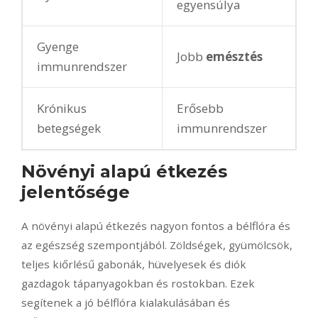
egyensúlya
Gyenge
Jobb
emésztés
immunrendszer
Krónikus
Erősebb
betegségek
immunrendszer
Növényi alapú étkezés
jelentősége
A növényi alapú étkezés nagyon fontos a bélflóra és
az egészség szempontjából. Zöldségek, gyümölcsök,
teljes kiőrlésű gabonák, hüvelyesek és diók
gazdagok tápanyagokban és rostokban. Ezek
segítenek a jó bélflóra kialakulásában és