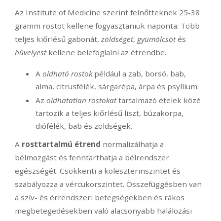
Az Institute of Medicine szerint felnőtteknek 25-38
gramm rostot kellene fogyasztaniuk naponta. Több
teljes kiőrlésű gabonát,
zöldséget
,
gyümölcsöt
és
hüvelyest
kellene belefoglalni az étrendbe.
A
oldható rostok
például a zab, borsó, bab,
alma, citrusfélék, sárgarépa, árpa és psyllium.
Az
oldhatatlan rostokat
tartalmazó ételek közé
tartozik a teljes kiőrlésű liszt, búzakorpa,
diófélék, bab és zöldségek.
A
rosttartalmú étrend
normalizálhatja a
bélmozgást és fenntarthatja a bélrendszer
egészségét. Csökkenti a koleszterinszintet és
szabályozza a vércukorszintet. Összefüggésben van
a szív- és érrendszeri betegségekben és rákos
megbetegedésekben való alacsonyabb halálozási