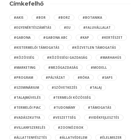
Címkefelhő
#AKIS
#BOR
#BORZ
#BOTANIKA
#EGYENÉRTÉSZÁMÍTÁS
#EU
#FALUVÁLLALAT
#GABONA
#GABONA ABC
#KAP
#KERTÉSZET
#KISTERMELŐI TÁMOGATÁS
#KÖZVETLEN TÁMOGATÁS
#KÖZÖSSÉG
#KÖZÖSSÉGI GAZDASÁG
#MARHAHÚS
#MARKETING
#MEZŐGAZDASÁG
#MODELL
#PROGRAM
#PÁLYÁZAT
#RÓKA
#SAPS
#SZEMINÁRIUM
#SZÖVETKEZÉS
#TALAJ
#TALAJMŰVELÉS
#TERMELŐI KÖZÖSSÉG
#TERMELŐI PIAC
#TUDOMÁNY
#TÁMOGATÁS
#VADÁSZKUTYA
#VESZETTSÉG
#VIDÉKFEJLESZTÉS
#VILLANYSZERELÉS
#ZOONÓZISOK
#ÁLLATTENYÉSZTÉS
#ÁLLATVÉDELEM
#ÉLELMISZER