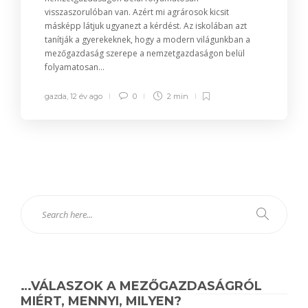
visszaszorulóban van. Azért mi agrárosok kicsit
másképp látjuk ugyanezt a kérdést. Az iskolában azt
tanítják a gyerekeknek, hogy a modern világunkban a
mezőgazdaság szerepe a nemzetgazdaságon belül
folyamatosan...
gazda
,
12 év ago
0
2 min
…VÁLASZOK A MEZŐGAZDASÁGRÓL
MIÉRT, MENNYI, MILYEN?