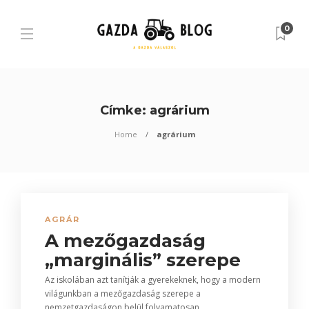
0
Címke:
agrárium
Home
agrárium
AGRÁR
A mezőgazdaság
„marginális” szerepe
Az iskolában azt tanítják a gyerekeknek, hogy a modern
világunkban a mezőgazdaság szerepe a
nemzetgazdaságon belül folyamatosan