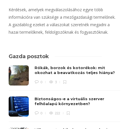
Kérdések, amelyek megválaszolásához egyre több
információra van szüksége a mezőgazdasági termelőnek.
A gazdablog ezeket a válaszokat szeretnék megadni a
hazai termelőknek, feldolgozóknak és fogyasztóknak.
Gazda posztok
Rókák, borzok és kotorékok: mit
okozhat a beavatkozás teljes hiánya?
0
3
Biztonságos-e a virtuális szerver
felhőalapú környezetben?
0
222