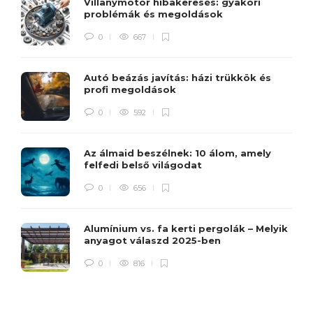
Villanymotor hibakeresés: gyakori
problémák és megoldások
0
667
Autó beázás javítás: házi trükkök és
profi megoldások
0
592
Az álmaid beszélnek: 10 álom, amely
felfedi belső világodat
0
656
Alumínium vs. fa kerti pergolák – Melyik
anyagot válaszd 2025-ben
0
816