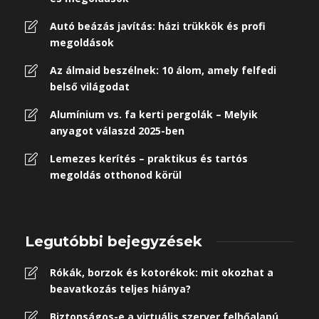
Autó beázás javítás: házi trükkök és profi
megoldások
Az álmaid beszélnek: 10 álom, amely felfedi
belső világodat
Alumínium vs. fa kerti pergolák – Melyik
anyagot válaszd 2025-ben
Lemezes kerítés – praktikus és tartós
megoldás otthonod körül
Legutóbbi bejegyzések
Rókák, borzok és kotorékok: mit okozhat a
beavatkozás teljes hiánya?
Biztonságos-e a virtuális szerver felhőalapú