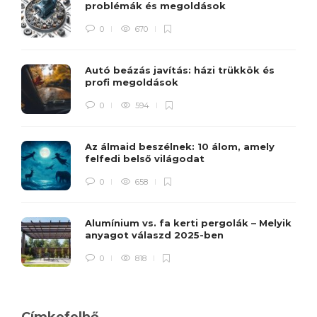
problémák és megoldások
0
670
Autó beázás javítás: házi trükkök és
profi megoldások
0
594
Az álmaid beszélnek: 10 álom, amely
felfedi belső világodat
0
658
Alumínium vs. fa kerti pergolák – Melyik
anyagot válaszd 2025-ben
0
818