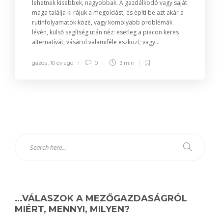
lehetnek kisebbek, nagyobbak. A gazdálkodó vagy saját
maga találja ki rájuk a megoldást, és építi be azt akár a
rutinfolyamatok közé, vagy komolyabb problémák
lévén, külső segítség után néz: esetleg a piacon keres
alternatívát, vásárol valamiféle eszközt; vagy...
gazda
,
10 év ago
0
3 min
…VÁLASZOK A MEZŐGAZDASÁGRÓL
MIÉRT, MENNYI, MILYEN?