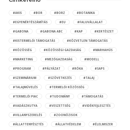
Címkefelhő
#AKIS
#BOR
#BORZ
#BOTANIKA
#EGYENÉRTÉSZÁMÍTÁS
#EU
#FALUVÁLLALAT
#GABONA
#GABONA ABC
#KAP
#KERTÉSZET
#KISTERMELŐI TÁMOGATÁS
#KÖZVETLEN TÁMOGATÁS
#KÖZÖSSÉG
#KÖZÖSSÉGI GAZDASÁG
#MARHAHÚS
#MARKETING
#MEZŐGAZDASÁG
#MODELL
#PROGRAM
#PÁLYÁZAT
#RÓKA
#SAPS
#SZEMINÁRIUM
#SZÖVETKEZÉS
#TALAJ
#TALAJMŰVELÉS
#TERMELŐI KÖZÖSSÉG
#TERMELŐI PIAC
#TUDOMÁNY
#TÁMOGATÁS
#VADÁSZKUTYA
#VESZETTSÉG
#VIDÉKFEJLESZTÉS
#VILLANYSZERELÉS
#ZOONÓZISOK
#ÁLLATTENYÉSZTÉS
#ÁLLATVÉDELEM
#ÉLELMISZER