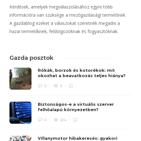
Kérdések, amelyek megválaszolásához egyre több
információra van szüksége a mezőgazdasági termelőnek.
A gazdablog ezeket a válaszokat szeretnék megadni a
hazai termelőknek, feldolgozóknak és fogyasztóknak.
Gazda posztok
Rókák, borzok és kotorékok: mit
okozhat a beavatkozás teljes hiánya?
0
5
Biztonságos-e a virtuális szerver
felhőalapú környezetben?
0
224
Villanymotor hibakeresés: gyakori