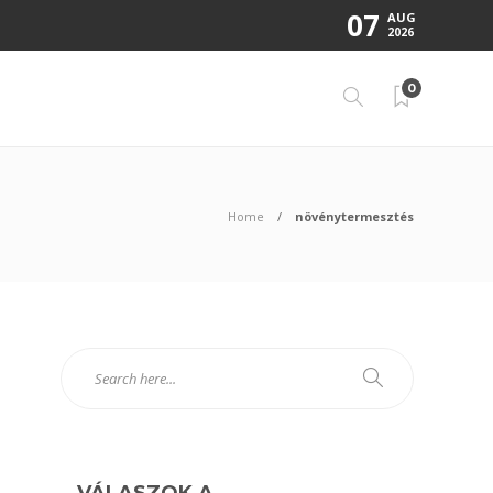
07
AUG
2026
0
Home
növénytermesztés