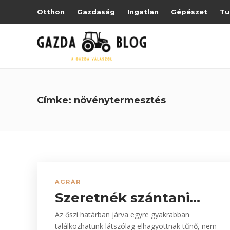
Otthon
Gazdaság
Ingatlan
Gépészet
Tu
Címke:
növénytermesztés
AGRÁR
Szeretnék szántani…
Az őszi határban járva egyre gyakrabban
találkozhatunk látszólag elhagyottnak tűnő, nem