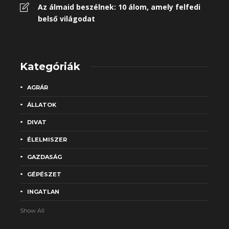
Az álmaid beszélnek: 10 álom, amely felfedi
belső világodat
Kategóriák
AGRÁR
ÁLLATOK
DIVAT
ÉLELMISZER
GAZDASÁG
GÉPÉSZET
INGATLAN
Show All