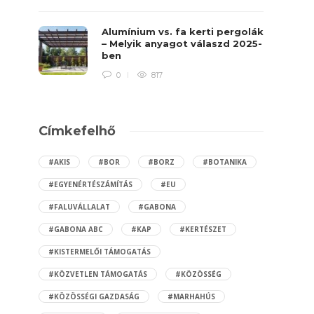
Alumínium vs. fa kerti pergolák
– Melyik anyagot válaszd 2025-
ben
0
817
Címkefelhő
#AKIS
#BOR
#BORZ
#BOTANIKA
#EGYENÉRTÉSZÁMÍTÁS
#EU
#FALUVÁLLALAT
#GABONA
#GABONA ABC
#KAP
#KERTÉSZET
#KISTERMELŐI TÁMOGATÁS
#KÖZVETLEN TÁMOGATÁS
#KÖZÖSSÉG
#KÖZÖSSÉGI GAZDASÁG
#MARHAHÚS