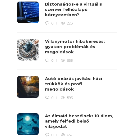
Biztonságos-e a virtuális
szerver felhőalapú
környezetben?
0
223
Villanymotor hibakeresés:
gyakori problémák és
megoldások
0
668
Autó beázás javítás: házi
trükkök és profi
megoldások
0
593
Az álmaid beszélnek: 10 álom,
amely felfedi belső
világodat
0
657