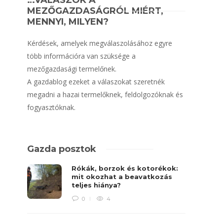
…VÁLASZOK A
MEZŐGAZDASÁGRÓL MIÉRT,
MENNYI, MILYEN?
Kérdések, amelyek megválaszolásához egyre
több információra van szüksége a
mezőgazdasági termelőnek.
A gazdablog ezeket a válaszokat szeretnék
megadni a hazai termelőknek, feldolgozóknak és
fogyasztóknak.
Gazda posztok
Rókák, borzok és kotorékok:
mit okozhat a beavatkozás
teljes hiánya?
0
4