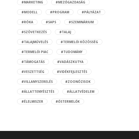
#MARKETING
#MEZŐGAZDASÁG
#MODELL
#PROGRAM
#PÁLYÁZAT
#RÓKA
#SAPS
#SZEMINÁRIUM
#SZÖVETKEZÉS
#TALAJ
#TALAJMŰVELÉS
#TERMELŐI KÖZÖSSÉG
#TERMELŐI PIAC
#TUDOMÁNY
#TÁMOGATÁS
#VADÁSZKUTYA
#VESZETTSÉG
#VIDÉKFEJLESZTÉS
#VILLANYSZERELÉS
#ZOONÓZISOK
#ÁLLATTENYÉSZTÉS
#ÁLLATVÉDELEM
#ÉLELMISZER
#ŐSTERMELŐK