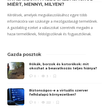
MIÉRT, MENNYI, MILYEN?
Kérdések, amelyek megválaszolásához egyre több
információra van szüksége a mezőgazdasági termelőnek.
A gazdablog ezeket a válaszokat szeretnék megadni a
hazai termelőknek, feldolgozóknak és fogyasztóknak.
Gazda posztok
Rókák, borzok és kotorékok: mit
okozhat a beavatkozás teljes hiánya?
0
3
Biztonságos-e a virtuális szerver
felhőalapú környezetben?
0
222