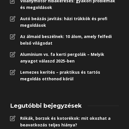
Villanymotor hibakeresés: gyakori problémák
és megoldások
Autó beázás javítás: házi trükkök és profi
megoldások
Az álmaid beszélnek: 10 álom, amely felfedi
belső világodat
Alumínium vs. fa kerti pergolák – Melyik
anyagot válaszd 2025-ben
Lemezes kerítés – praktikus és tartós
megoldás otthonod körül
Legutóbbi bejegyzések
Rókák, borzok és kotorékok: mit okozhat a
beavatkozás teljes hiánya?