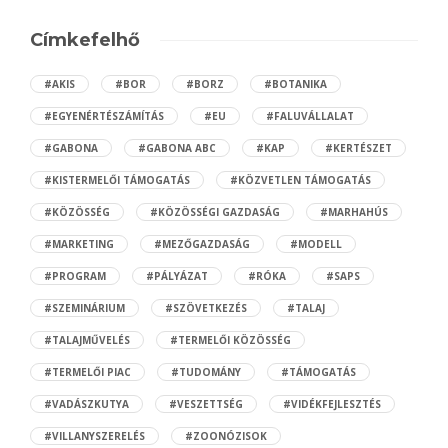
Címkefelhő
#AKIS
#BOR
#BORZ
#BOTANIKA
#EGYENÉRTÉSZÁMÍTÁS
#EU
#FALUVÁLLALAT
#GABONA
#GABONA ABC
#KAP
#KERTÉSZET
#KISTERMELŐI TÁMOGATÁS
#KÖZVETLEN TÁMOGATÁS
#KÖZÖSSÉG
#KÖZÖSSÉGI GAZDASÁG
#MARHAHÚS
#MARKETING
#MEZŐGAZDASÁG
#MODELL
#PROGRAM
#PÁLYÁZAT
#RÓKA
#SAPS
#SZEMINÁRIUM
#SZÖVETKEZÉS
#TALAJ
#TALAJMŰVELÉS
#TERMELŐI KÖZÖSSÉG
#TERMELŐI PIAC
#TUDOMÁNY
#TÁMOGATÁS
#VADÁSZKUTYA
#VESZETTSÉG
#VIDÉKFEJLESZTÉS
#VILLANYSZERELÉS
#ZOONÓZISOK