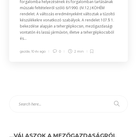
forgalomba helyezésének és forgalomban tartásának
műszaki feltételeiről szóló 6/1990. (IV.12.) KÖHÉM
rendelet. A változás eredményeként változtak a tűzoltó
készülékekre vonatkozó szabályok. A rendelet 107.§ 1.
bekezdése alapján a tehergépkocsin, mezőgazdasági
vontatón és lassú járművön, illetve a tehergépkocsiból
és...
gazda
,
10 év ago
0
2 min
…VÁLASZOK A MEZŐGAZDASÁGRÓL