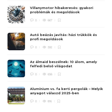
Villanymotor hibakeresés: gyakori
problémák és megoldások
0
667
Autó beázás javítás: házi trükkök és
profi megoldások
0
592
Az álmaid beszélnek: 10 álom, amely
felfedi belső világodat
0
656
Alumínium vs. fa kerti pergolák – Melyik
anyagot válaszd 2025-ben
0
816