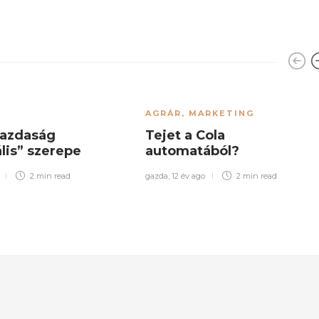
AGRÁR
,
MARKETING
azdaság
Tejet a Cola
lis” szerepe
automatából?
2 min
read
gazda
,
12 év ago
2 min
read