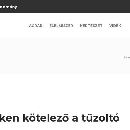
domány
AGRÁR
ÉLELMISZER
KERTÉSZET
VIDÉK
Hom
en kötelező a tűzoltó