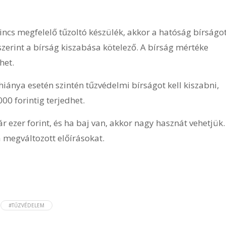
cs megfelelő tűzoltó készülék, akkor a hatóság bírságo
 szerint a bírság kiszabása kötelező. A bírság mértéke
het.
iánya esetén szintén tűzvédelmi bírságot kell kiszabni,
00 forintig terjedhet.
r ezer forint, és ha baj van, akkor nagy hasznát vehetjük.
 megváltozott előírásokat.
#TŰZVÉDELEM