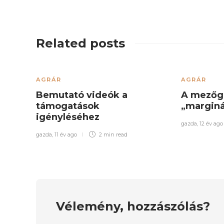
Related posts
AGRÁR
AGRÁR
Bemutató videók a
A mezőg
támogatások
„marginá
igényléséhez
gazda
,
12 év ago
gazda
,
11 év ago
2 min
read
Vélemény, hozzászólás?