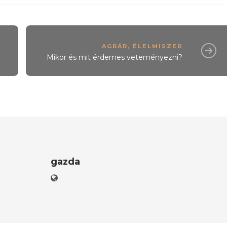
AGRÁR
,
ÉLELMISZER
e
Mikor és mit érdemes veteményezni?
gazda