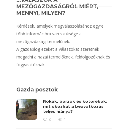
…VÁLASZOK A
MEZŐGAZDASÁGRÓL MIÉRT,
MENNYI, MILYEN?
Kérdések, amelyek megválaszolásához egyre
több információra van szüksége a
mezőgazdasági termelőnek.
A gazdablog ezeket a válaszokat szeretnék
megadni a hazai termelőknek, feldolgozóknak és
fogyasztóknak.
Gazda posztok
Rókák, borzok és kotorékok:
mit okozhat a beavatkozás
teljes hiánya?
0
1