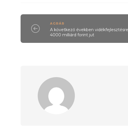
AGRÁR
A következő években vidékfejlesztésr
4000 milliárd forint jut