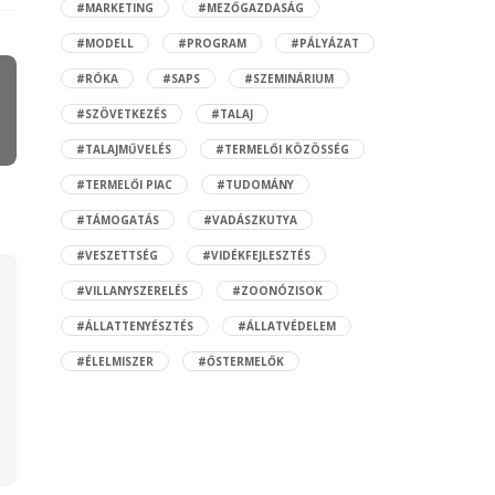
#MARKETING
#MEZŐGAZDASÁG
#MODELL
#PROGRAM
#PÁLYÁZAT
#RÓKA
#SAPS
#SZEMINÁRIUM
#SZÖVETKEZÉS
#TALAJ
#TALAJMŰVELÉS
#TERMELŐI KÖZÖSSÉG
#TERMELŐI PIAC
#TUDOMÁNY
#TÁMOGATÁS
#VADÁSZKUTYA
#VESZETTSÉG
#VIDÉKFEJLESZTÉS
#VILLANYSZERELÉS
#ZOONÓZISOK
#ÁLLATTENYÉSZTÉS
#ÁLLATVÉDELEM
#ÉLELMISZER
#ŐSTERMELŐK