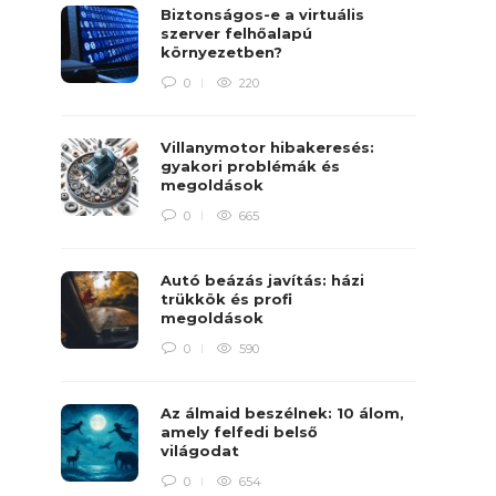
Biztonságos-e a virtuális
szerver felhőalapú
környezetben?
0
220
Villanymotor hibakeresés:
gyakori problémák és
megoldások
0
665
Autó beázás javítás: házi
trükkök és profi
megoldások
0
590
Az álmaid beszélnek: 10 álom,
amely felfedi belső
világodat
0
654