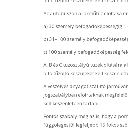
oltó tűzoltó készüléket kell készenlét
Az autóbuszon a járműtűz eloltása ér
a) 30 személy befogadóképességig 1 
b) 31–100 személy befogadóképesség 
c) 100 személy befogadóképesség fele
A, B és C tűzosztályú tüzek oltására
oltó tűzoltó készüléket kell készenlétb
A veszélyes anyagot szállító járművön
jogszabályban előírtaknak megfelelő, 
kell készenlétben tartani.
Fontos szabály még az is, hogy a porr
függőlegestől legfeljebb 15 fokos szö