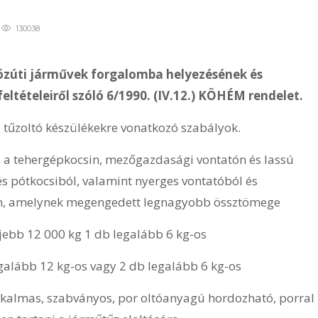
130038
özúti járművek forgalomba helyezésének és
ltételeiről szóló 6/1990. (IV.12.) KÖHÉM rendelet.
 tűzoltó készülékekre vonatkozó szabályok.
n a tehergépkocsin, mezőgazdasági vontatón és lassú
és pótkocsiból, valamint nyerges vontatóból és
yen, amelynek megengedett legnagyobb össztömege
ljebb 12 000 kg 1 db legalább 6 kg-os
galább 12 kg-os vagy 2 db legalább 6 kg-os
 alkalmas, szabványos, por oltóanyagú hordozható, porral