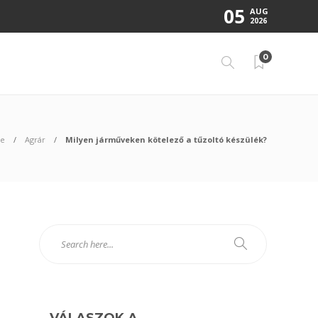
05
AUG
2026
0
e
Agrár
Milyen járműveken kötelező a tűzoltó készülék?