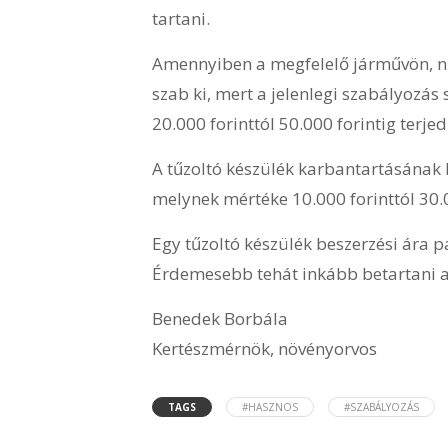
tartani.
Amennyiben a megfelelő járművön, nin
szab ki, mert a jelenlegi szabályozás
20.000 forinttól 50.000 forintig terjed
A tűzoltó készülék karbantartásának h
melynek mértéke 10.000 forinttól 30.0
Egy tűzoltó készülék beszerzési ára pá
Érdemesebb tehát inkább betartani a
Benedek Borbála
Kertészmérnök, növényorvos
TAGS
#HASZNOS
#SZABÁLYOZÁS