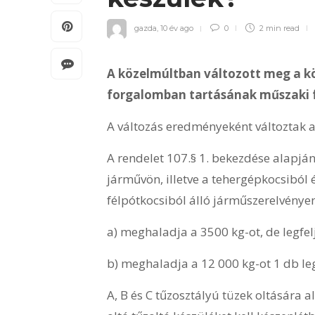
gazda
,
10 év ago
0
2 min
read
A közelmúltban változott meg a k
forgalomban tartásának műszaki fe
A változás eredményeként változtak a
A rendelet 107.§ 1. bekezdése alapjá
járművön, illetve a tehergépkocsiból 
félpótkocsiból álló járműszerelvén
a) meghaladja a 3500 kg-ot, de legfe
b) meghaladja a 12 000 kg-ot 1 db le
A, B és C tűzosztályú tüzek oltására