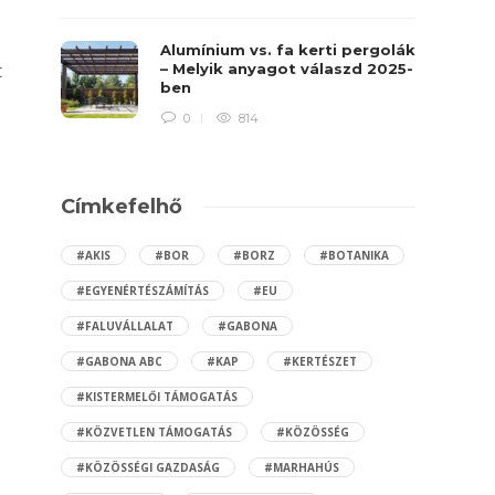
Alumínium vs. fa kerti pergolák
t
– Melyik anyagot válaszd 2025-
ben
0
814
Címkefelhő
#AKIS
#BOR
#BORZ
#BOTANIKA
#EGYENÉRTÉSZÁMÍTÁS
#EU
#FALUVÁLLALAT
#GABONA
#GABONA ABC
#KAP
#KERTÉSZET
#KISTERMELŐI TÁMOGATÁS
#KÖZVETLEN TÁMOGATÁS
#KÖZÖSSÉG
#KÖZÖSSÉGI GAZDASÁG
#MARHAHÚS