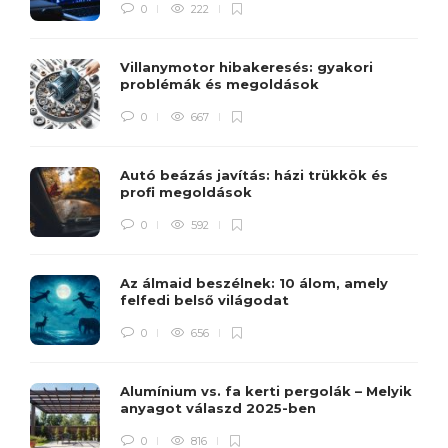
0
222
Villanymotor hibakeresés: gyakori
problémák és megoldások
0
667
Autó beázás javítás: házi trükkök és
profi megoldások
0
592
Az álmaid beszélnek: 10 álom, amely
felfedi belső világodat
0
656
Alumínium vs. fa kerti pergolák – Melyik
anyagot válaszd 2025-ben
0
816