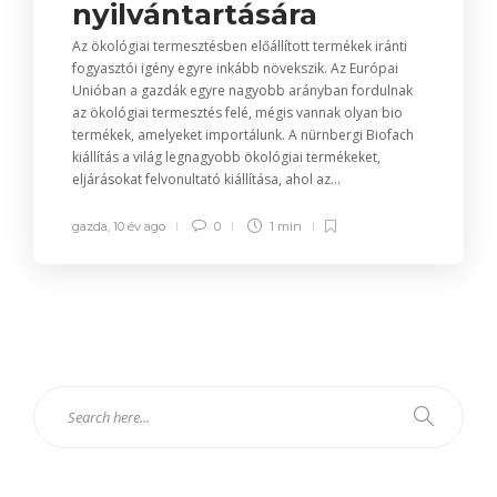
nyilvántartására
Az ökológiai termesztésben előállított termékek iránti
fogyasztói igény egyre inkább növekszik. Az Európai
Unióban a gazdák egyre nagyobb arányban fordulnak
az ökológiai termesztés felé, mégis vannak olyan bio
termékek, amelyeket importálunk. A nürnbergi Biofach
kiállítás a világ legnagyobb ökológiai termékeket,
eljárásokat felvonultató kiállítása, ahol az...
gazda
,
10 év ago
0
1 min