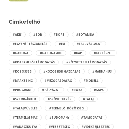
Címkefelhő
#AKIS
#BOR
#BORZ
#BOTANIKA
#EGYENÉRTÉSZÁMÍTÁS
#EU
#FALUVÁLLALAT
#GABONA
#GABONA ABC
#KAP
#KERTÉSZET
#KISTERMELŐI TÁMOGATÁS
#KÖZVETLEN TÁMOGATÁS
#KÖZÖSSÉG
#KÖZÖSSÉGI GAZDASÁG
#MARHAHÚS
#MARKETING
#MEZŐGAZDASÁG
#MODELL
#PROGRAM
#PÁLYÁZAT
#RÓKA
#SAPS
#SZEMINÁRIUM
#SZÖVETKEZÉS
#TALAJ
#TALAJMŰVELÉS
#TERMELŐI KÖZÖSSÉG
#TERMELŐI PIAC
#TUDOMÁNY
#TÁMOGATÁS
#VADÁSZKUTYA
#VESZETTSÉG
#VIDÉKFEJLESZTÉS