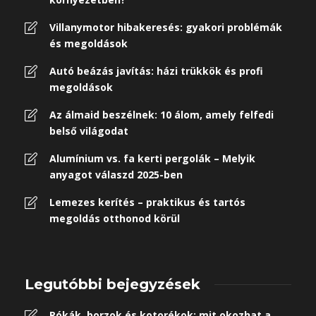
Villanymotor hibakeresés: gyakori problémák
és megoldások
Autó beázás javítás: házi trükkök és profi
megoldások
Az álmaid beszélnek: 10 álom, amely felfedi
belső világodat
Alumínium vs. fa kerti pergolák – Melyik
anyagot válaszd 2025-ben
Lemezes kerítés – praktikus és tartós
megoldás otthonod körül
Legutóbbi bejegyzések
Rókák, borzok és kotorékok: mit okozhat a