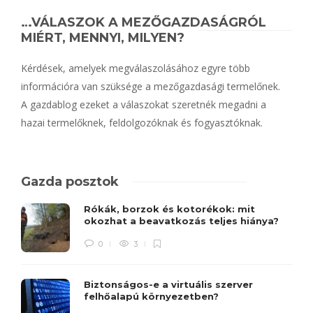
…VÁLASZOK A MEZŐGAZDASÁGRÓL
MIÉRT, MENNYI, MILYEN?
Kérdések, amelyek megválaszolásához egyre több
információra van szüksége a mezőgazdasági termelőnek.
A gazdablog ezeket a válaszokat szeretnék megadni a
hazai termelőknek, feldolgozóknak és fogyasztóknak.
Gazda posztok
Rókák, borzok és kotorékok: mit
okozhat a beavatkozás teljes hiánya?
0
3
Biztonságos-e a virtuális szerver
felhőalapú környezetben?