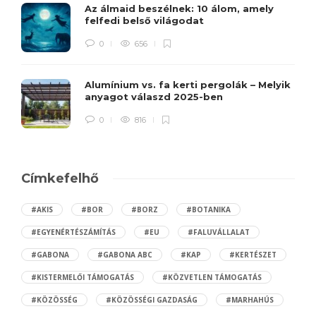
Az álmaid beszélnek: 10 álom, amely
felfedi belső világodat
0
656
Alumínium vs. fa kerti pergolák – Melyik
anyagot válaszd 2025-ben
0
816
Címkefelhő
#AKIS
#BOR
#BORZ
#BOTANIKA
#EGYENÉRTÉSZÁMÍTÁS
#EU
#FALUVÁLLALAT
#GABONA
#GABONA ABC
#KAP
#KERTÉSZET
#KISTERMELŐI TÁMOGATÁS
#KÖZVETLEN TÁMOGATÁS
#KÖZÖSSÉG
#KÖZÖSSÉGI GAZDASÁG
#MARHAHÚS