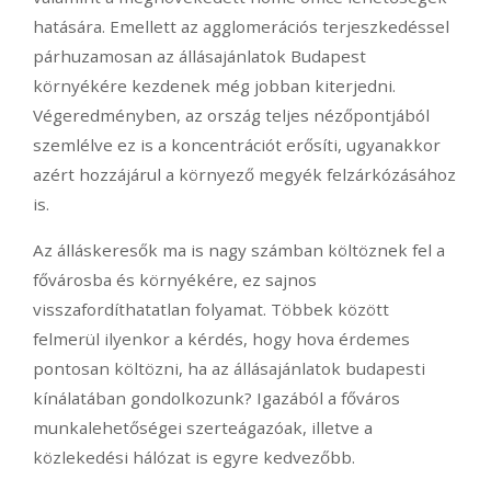
hatására. Emellett az agglomerációs terjeszkedéssel
párhuzamosan az állásajánlatok Budapest
környékére kezdenek még jobban kiterjedni.
Végeredményben, az ország teljes nézőpontjából
szemlélve ez is a koncentrációt erősíti, ugyanakkor
azért hozzájárul a környező megyék felzárkózásához
is.
Az álláskeresők ma is nagy számban költöznek fel a
fővárosba és környékére, ez sajnos
visszafordíthatatlan folyamat. Többek között
felmerül ilyenkor a kérdés, hogy hova érdemes
pontosan költözni, ha az állásajánlatok budapesti
kínálatában gondolkozunk? Igazából a főváros
munkalehetőségei szerteágazóak, illetve a
közlekedési hálózat is egyre kedvezőbb.