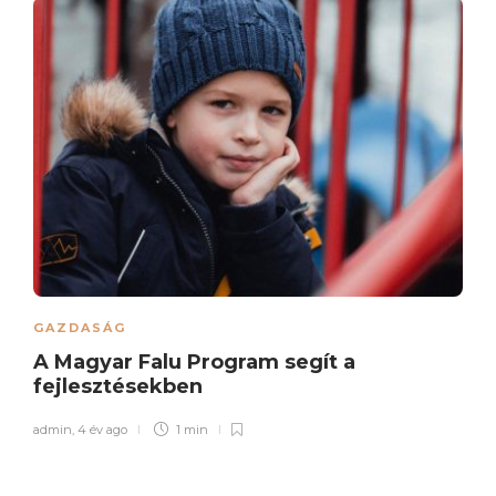
GAZDASÁG
A Magyar Falu Program segít a
fejlesztésekben
admin
,
4 év ago
1 min