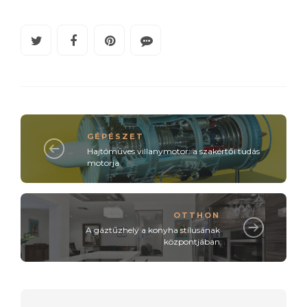
GÉPÉSZET
Hajtóműves villanymotor: a szakértői tudás
motorja
OTTHON
A gáztűzhely a konyha stílusának
központjában