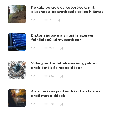
Rókák, borzok és kotorékok: mit
okozhat a beavatkozás teljes hiánya?
0
3
Biztonságos-e a virtuális szerver
felhőalapú környezetben?
0
222
Villanymotor hibakeresés: gyakori
problémák és megoldások
0
667
Autó beázás javítás: házi trükkök és
profi megoldások
0
592