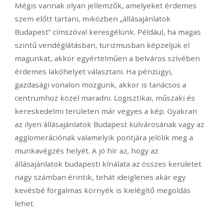
Mégis vannak olyan jellemzők, amelyeket érdemes
szem előtt tartani, miközben „állásajánlatok
Budapest” címszóval keresgélünk. Például, ha magas
szintű vendéglátásban, turizmusban képzeljük el
magunkat, akkor egyértelműen a belváros szívében
érdemes lakóhelyet választani. Ha pénzügyi,
gazdasági vonalon mozgunk, akkor is tanácsos a
centrumhoz közel maradni. Logisztikai, műszaki és
kereskedelmi területen már vegyes a kép. Gyakran
az ilyen állásajánlatok Budapest külvárosának vagy az
agglomerációnak valamelyik pontjára jelölik meg a
munkavégzés helyét. A jó hír az, hogy az
állásajánlatok budapesti kínálata az összes kerületet
nagy számban érintik, tehát ideiglenes akár egy
kevésbé forgalmas környék is kielégítő megoldás
lehet.