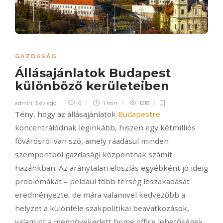
GAZDASÁG
Állásajánlatok Budapest
különböző kerületeiben
admin
,
3 év ago
0
1 min
1218
Tény, hogy az állásajánlatok
Budapestre
koncentrálódnak leginkább, hiszen egy kétmilliós
fővárosról van szó, amely ráadásul minden
szempontból gazdasági központnak számít
hazánkban.
Az aránytalan eloszlás egyébként jó ideig
problémákat – például több térség leszakadását
eredményezte, de mára valamivel kedvezőbb a
helyzet a különféle szakpolitikai beavatkozások,
valamint a megnövekedett home office lehetőségek