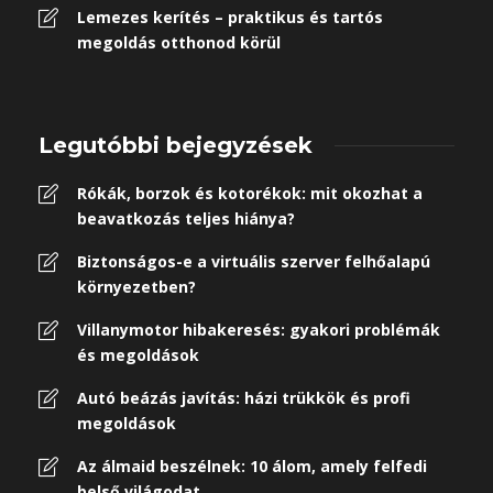
Lemezes kerítés – praktikus és tartós
megoldás otthonod körül
Legutóbbi bejegyzések
Rókák, borzok és kotorékok: mit okozhat a
beavatkozás teljes hiánya?
Biztonságos-e a virtuális szerver felhőalapú
környezetben?
Villanymotor hibakeresés: gyakori problémák
és megoldások
Autó beázás javítás: házi trükkök és profi
megoldások
Az álmaid beszélnek: 10 álom, amely felfedi
belső világodat