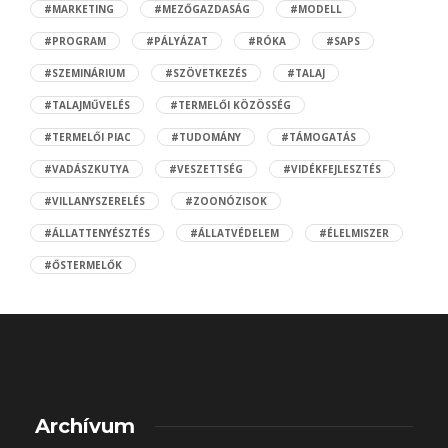
#MARKETING
#MEZŐGAZDASÁG
#MODELL
#PROGRAM
#PÁLYÁZAT
#RÓKA
#SAPS
#SZEMINÁRIUM
#SZÖVETKEZÉS
#TALAJ
#TALAJMŰVELÉS
#TERMELŐI KÖZÖSSÉG
#TERMELŐI PIAC
#TUDOMÁNY
#TÁMOGATÁS
#VADÁSZKUTYA
#VESZETTSÉG
#VIDÉKFEJLESZTÉS
#VILLANYSZERELÉS
#ZOONÓZISOK
#ÁLLATTENYÉSZTÉS
#ÁLLATVÉDELEM
#ÉLELMISZER
#ŐSTERMELŐK
Archívum