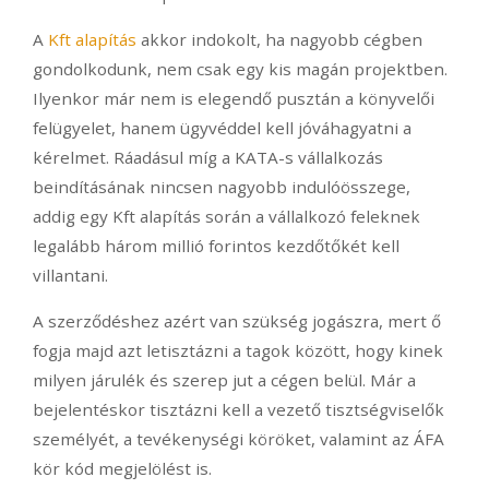
A
Kft alapítás
akkor indokolt, ha nagyobb cégben
gondolkodunk, nem csak egy kis magán projektben.
Ilyenkor már nem is elegendő pusztán a könyvelői
felügyelet, hanem ügyvéddel kell jóváhagyatni a
kérelmet. Ráadásul míg a KATA-s vállalkozás
beindításának nincsen nagyobb indulóösszege,
addig egy Kft alapítás során a vállalkozó feleknek
legalább három millió forintos kezdőtőkét kell
villantani.
A szerződéshez azért van szükség jogászra, mert ő
fogja majd azt letisztázni a tagok között, hogy kinek
milyen járulék és szerep jut a cégen belül. Már a
bejelentéskor tisztázni kell a vezető tisztségviselők
személyét, a tevékenységi köröket, valamint az ÁFA
kör kód megjelölést is.