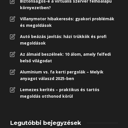
Biztonságos-e a virtuális szerver felhőalapú
környezetben?
Villanymotor hibakeresés: gyakori problémák
és megoldások
Autó beázás javítás: házi trükkök és profi
megoldások
Az álmaid beszélnek: 10 álom, amely felfedi
belső világodat
Alumínium vs. fa kerti pergolák – Melyik
anyagot válaszd 2025-ben
Lemezes kerítés – praktikus és tartós
megoldás otthonod körül
Legutóbbi bejegyzések