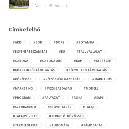
0
815
Címkefelhő
#AKIS
#BOR
#BORZ
#BOTANIKA
#EGYENÉRTÉSZÁMÍTÁS
#EU
#FALUVÁLLALAT
#GABONA
#GABONA ABC
#KAP
#KERTÉSZET
#KISTERMELŐI TÁMOGATÁS
#KÖZVETLEN TÁMOGATÁS
#KÖZÖSSÉG
#KÖZÖSSÉGI GAZDASÁG
#MARHAHÚS
#MARKETING
#MEZŐGAZDASÁG
#MODELL
#PROGRAM
#PÁLYÁZAT
#RÓKA
#SAPS
#SZEMINÁRIUM
#SZÖVETKEZÉS
#TALAJ
#TALAJMŰVELÉS
#TERMELŐI KÖZÖSSÉG
#TERMELŐI PIAC
#TUDOMÁNY
#TÁMOGATÁS