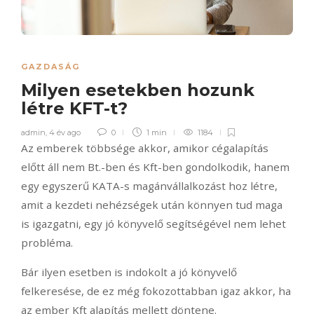
GAZDASÁG
Milyen esetekben hozunk
létre KFT-t?
admin
,
4 év ago
0
1 min
1184
Az emberek többsége akkor, amikor cégalapítás
előtt áll nem Bt.-ben és Kft-ben gondolkodik, hanem
egy egyszerű KATA-s magánvállalkozást hoz létre,
amit a kezdeti nehézségek után könnyen tud maga
is igazgatni, egy jó könyvelő segítségével nem lehet
probléma.
Bár ilyen esetben is indokolt a jó könyvelő
felkeresése, de ez még fokozottabban igaz akkor, ha
az ember Kft alapítás mellett döntene.