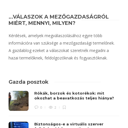
…VÁLASZOK A MEZŐGAZDASÁGRÓL
MIÉRT, MENNYI, MILYEN?
Kérdések, amelyek megválaszolásához egyre több
információra van szüksége a mezőgazdasági termelőnek.
A gazdablog ezeket a válaszokat szeretnék megadni a
hazai termelőknek, feldolgozóknak és fogyasztóknak.
Gazda posztok
Rókák, borzok és kotorékok: mit
okozhat a beavatkozás teljes hiánya?
0
2
Biztonságos-e a virtuális szerver