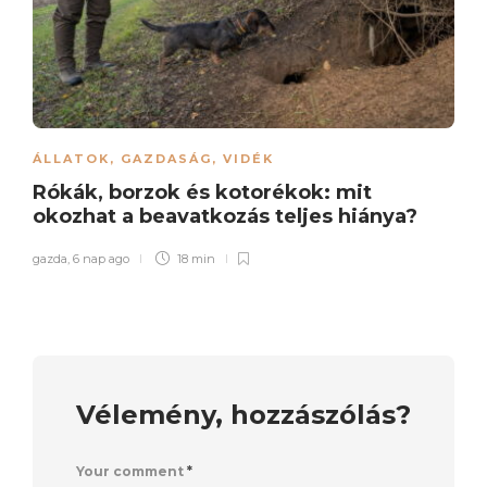
ÁLLATOK
,
GAZDASÁG
,
VIDÉK
Rókák, borzok és kotorékok: mit
okozhat a beavatkozás teljes hiánya?
gazda
,
6 nap ago
18 min
Vélemény, hozzászólás?
Your comment
*