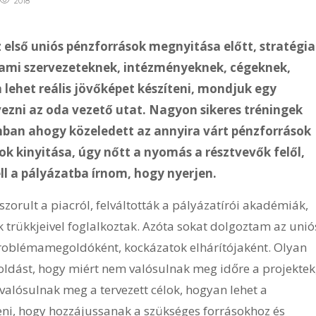
2018
z első uniós pénzforrások megnyitása előtt, stratégia
lami szervezeteknek, intézményeknek, cégeknek,
 lehet reális jövőképet készíteni, mondjuk egy
ezni az oda vezető utat. Nagyon sikeres tréningek
onban ahogy közeledett az annyira várt pénzforrások
k kinyitása, úgy nőtt a nyomás a résztvevők felől,
ell a pályázatba írnom, hogy nyerjen.
szorult a piacról, felváltották a pályázatírói akadémiák,
trükkjeivel foglalkoztak. Azóta sokat dolgoztam az unió
oblémamegoldóként, kockázatok elhárítójaként. Olyan
oldást, hogy miért nem valósulnak meg időre a projektek
 valósulnak meg a tervezett célok, hogyan lehet a
eni, hogy hozzájussanak a szükséges forrásokhoz és