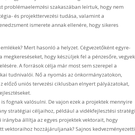
kt problémaelemzési szakaszában leírtuk, hogy nem
égia- és projekttervezési tudása, valamint a
nedzsment ismerete annak ellenére, hogy sikeres
 emlékek? Mert hasonló a helyzet. Cégvezetőként egyre-
 megkereséseket, hogy készüljek fel a pénzesőre, vegyek
elésére. A források célja már most sem szerepel a
hnikai tudnivalói. Nő a nyomás az önkormányzatokon,
z előző uniós tervezési ciklusban elnyert pályázatokat,
ejlesztéseket.
is fognak valósulni. De vajon ezek a projektek mennyire
y stratégiai céljaihoz, például a vidékfejlesztési stratég
 irányba állítja az egyes projektek vektorait, hogy
ett vektoraihoz hozzájáruljanak? Sajnos kedvezményezetti