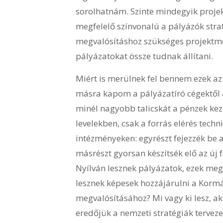
sorolhatnám. Szinte mindegyik proje
megfelelő színvonalú a pályázók strat
megvalósításhoz szükséges projektme
pályázatokat össze tudnak állítani.
Miért is merülnek fel bennem ezek az
másra kapom a pályázatíró cégektől a
minél nagyobb talicskát a pénzek kez
levelekben, csak a forrás elérés tec
intézményeken: egyrészt fejezzék be a
másrészt gyorsan készítsék elő az új f
Nyílván lesznek pályázatok, ezek meg 
lesznek képesek hozzájárulni a Kormán
megvalósításához? Mi vagy ki lesz, aki
eredőjük a nemzeti stratégiák tervez