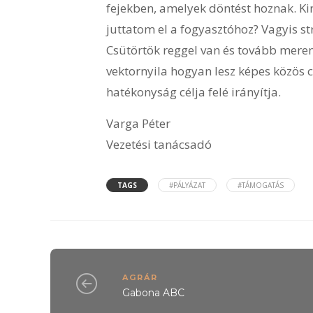
fejekben, amelyek döntést hoznak. Ki
juttatom el a fogyasztóhoz? Vagyis st
Csütörtök reggel van és tovább mere
vektornyila hogyan lesz képes közös cé
hatékonyság célja felé irányítja.
Varga Péter
Vezetési tanácsadó
TAGS
#PÁLYÁZAT
#TÁMOGATÁS
AGRÁR
Gabona ABC