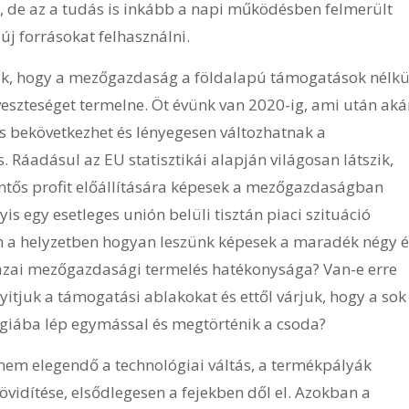
k, de az a tudás is inkább a napi működésben felmerült
j forrásokat felhasználni.
uk, hogy a mezőgazdaság a földalapú támogatások nélkü
veszteséget termelne. Öt évünk van 2020-ig, ami után aká
s bekövetkezhet és lényegesen változhatnak a
Ráadásul az EU statisztikái alapján világosan látszik,
tős profit előállítására képesek a mezőgazdaságban
is egy esetleges unión belüli tisztán piaci szituáció
en a helyzetben hogyan leszünk képesek a maradék négy é
hazai mezőgazdasági termelés hatékonysága? Van-e erre
nyitjuk a támogatási ablakokat és ettől várjuk, hogy a sok
ergiába lép egymással és megtörténik a csoda?
em elegendő a technológiai váltás, a termékpályák
rövidítése, elsődlegesen a fejekben dől el. Azokban a