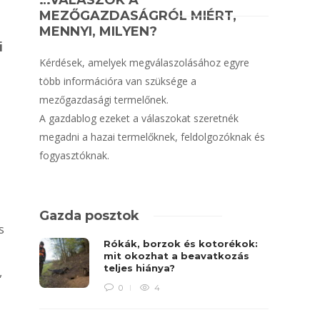
…VÁLASZOK A
MEZŐGAZDASÁGRÓL MIÉRT,
MENNYI, MILYEN?
i
Kérdések, amelyek megválaszolásához egyre
több információra van szüksége a
mezőgazdasági termelőnek.
A gazdablog ezeket a válaszokat szeretnék
megadni a hazai termelőknek, feldolgozóknak és
fogyasztóknak.
Gazda posztok
s
Rókák, borzok és kotorékok:
mit okozhat a beavatkozás
teljes hiánya?
,
0
4