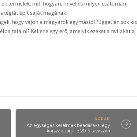
nek termelek, mit, hogyan, mivel és milyen csatornán
ratégiát épít saját magának.
ngek, hogy vajon a magyarok egymástól független sok kis
lba találni? Kellene egy erő, amelyik ezeket a nyilakat a
AGRÁR
Az egységes kérelmek beadásával egy
korszak zárul le 2015 tavaszán