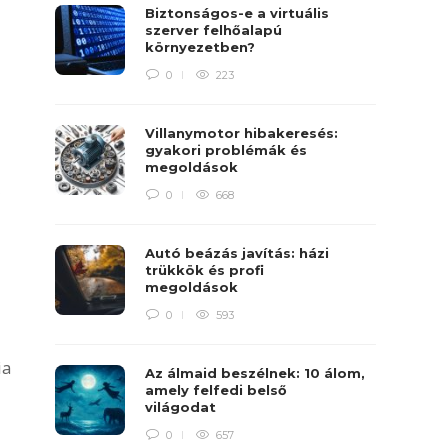
Biztonságos-e a virtuális
szerver felhőalapú
környezetben?
0
223
Villanymotor hibakeresés:
gyakori problémák és
megoldások
0
668
Autó beázás javítás: házi
trükkök és profi
megoldások
0
593
ia
Az álmaid beszélnek: 10 álom,
amely felfedi belső
világodat
0
657