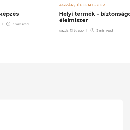
AGRÁR
,
ÉLELMISZER
jképzés
Helyi termék – biztonság
élelmiszer
3 min
read
gazda
,
10 év ago
3 min
read