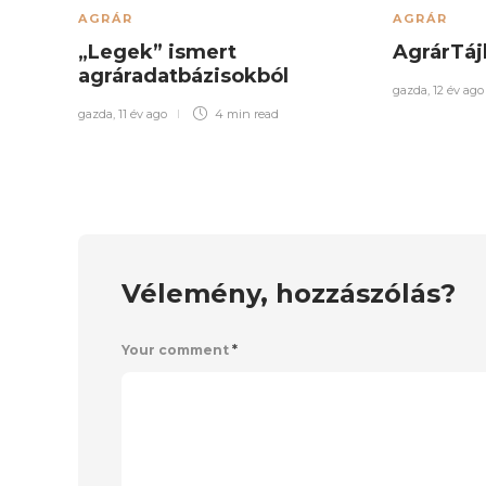
AGRÁR
AGRÁR
„Legek” ismert
AgrárTá
agráradatbázisokból
gazda
,
12 év ago
gazda
,
11 év ago
4 min
read
Vélemény, hozzászólás?
Your comment
*