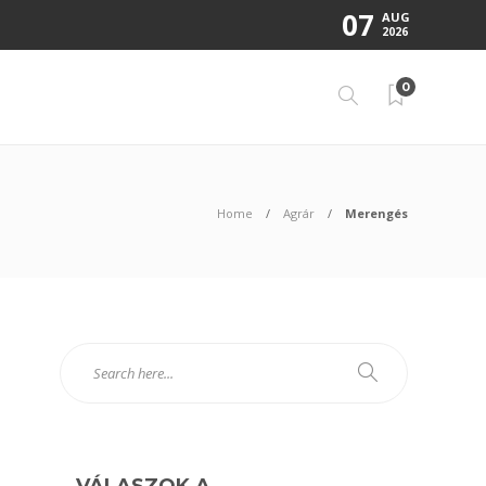
07
AUG
2026
0
Home
Agrár
Merengés