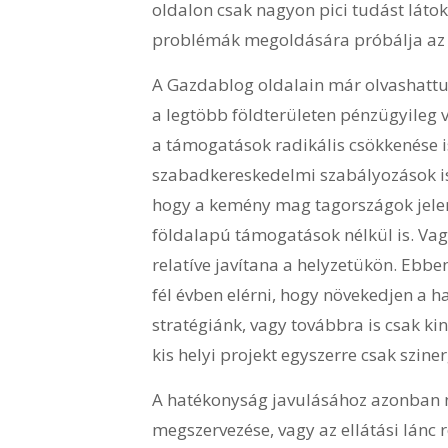
oldalon csak nagyon pici tudást láto
problémák megoldására próbálja az ú
A Gazdablog oldalain már olvashatt
a legtöbb földterületen pénzügyileg 
a támogatások radikális csökkenése i
szabadkereskedelmi szabályozások is. 
hogy a kemény mag tagországok jelen
földalapú támogatások nélkül is. Vagy
relatíve javítana a helyzetükön. Ebb
fél évben elérni, hogy növekedjen a 
stratégiánk, vagy továbbra is csak ki
kis helyi projekt egyszerre csak szin
A hatékonyság javulásához azonban n
megszervezése, vagy az ellátási lánc 