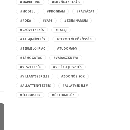
#MARKETING
#MEZŐGAZDASÁG
#MODELL
#PROGRAM
#PÁLYÁZAT
#RÓKA
#SAPS
#SZEMINÁRIUM
#SZÖVETKEZÉS
#TALAJ
#TALAJMŰVELÉS
#TERMELŐI KÖZÖSSÉG
#TERMELŐI PIAC
#TUDOMÁNY
#TÁMOGATÁS
#VADÁSZKUTYA
#VESZETTSÉG
#VIDÉKFEJLESZTÉS
#VILLANYSZERELÉS
#ZOONÓZISOK
#ÁLLATTENYÉSZTÉS
#ÁLLATVÉDELEM
#ÉLELMISZER
#ŐSTERMELŐK