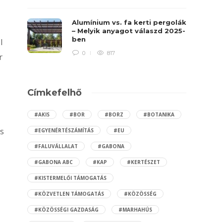
Alumínium vs. fa kerti pergolák
– Melyik anyagot válaszd 2025-
ben
l
0
817
r
Címkefelhő
#AKIS
#BOR
#BORZ
#BOTANIKA
s
#EGYENÉRTÉSZÁMÍTÁS
#EU
#FALUVÁLLALAT
#GABONA
#GABONA ABC
#KAP
#KERTÉSZET
#KISTERMELŐI TÁMOGATÁS
#KÖZVETLEN TÁMOGATÁS
#KÖZÖSSÉG
#KÖZÖSSÉGI GAZDASÁG
#MARHAHÚS