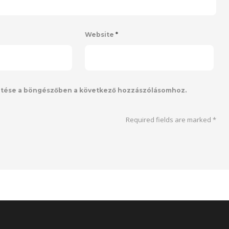
Website
*
ntése a böngészőben a következő hozzászólásomhoz.
Required fields are marked
*