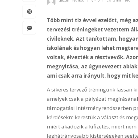
gazda
,
11 év ago
0
3 min
read
Több mint tíz évvel ezelőtt, még a
tervezési tréningeket vezettem ál
civileknek. Azt tanítottam, hogyan
iskolának és hogyan lehet megterv
voltak, élvezték a résztvevők. Az
megnyitása, az úgynevezett ablako
ami csak arra irányult, hogy mit k
A sikeres tervező tréningünk lassan ki
amelyek csak a pályázat megírásának 
támogatási intézményrendszerben pr
kérdésekre kerestük a választ és meg
miért akadozik a kifizetés, miért nem
leghátrányosabb kistérségeken segít