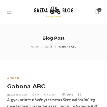
0
Blog Post
Home
Agrár
Gabona ABC
AGRÁR
Gabona ABC
gazda
,
11 év ago
0
2 min
9646
A gyakorlott növénytermesztőket valószínűleg
nem tudnám rászedni azzal, hogy: „a Gabona ABC