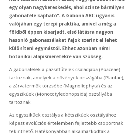
egy olyan nagykereskedés, ahol szinte bármilyen
gabonaféle kapható”. A Gabona ABC ugyanis
valójában egy terepi praktika, amivel a még a
földből éppen kisarjadt, első látásra nagyon
hasonló gabonaszálakat fajok szerint el lehet
különíteni egymástól. Ehhez azonban némi
botanikai alapismeretekre van szükség.
A gabonafélék a pázsitfűfélék családjába (Poaceae)
tartoznak, amelyek a növények országába (Plantae),
a zárvatermők törzsébe (Magnoliophyta) és az
egyszikűek (Monocotyledonopsida) osztályába
tartoznak.
Az egyszikűek osztálya a kétszikűek osztályához
képest evolúciós értelemben fejlettebb csoportnak
tekinthető. Hatékonyabban alkalmazkodtak a