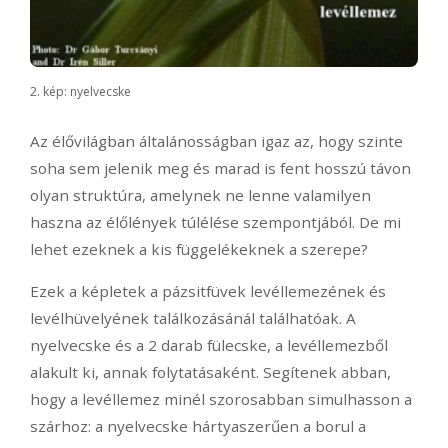
2. kép: nyelvecske
Az élővilágban általánosságban igaz az, hogy szinte
soha sem jelenik meg és marad is fent hosszú távon
olyan struktúra, amelynek ne lenne valamilyen
haszna az élőlények túlélése szempontjából. De mi
lehet ezeknek a kis függelékeknek a szerepe?
Ezek a képletek a pázsitfüvek levéllemezének és
levélhüvelyének találkozásánál találhatóak. A
nyelvecske és a 2 darab fülecske, a levéllemezből
alakult ki, annak folytatásaként. Segítenek abban,
hogy a levéllemez minél szorosabban simulhasson a
szárhoz: a nyelvecske hártyaszerűen a borul a