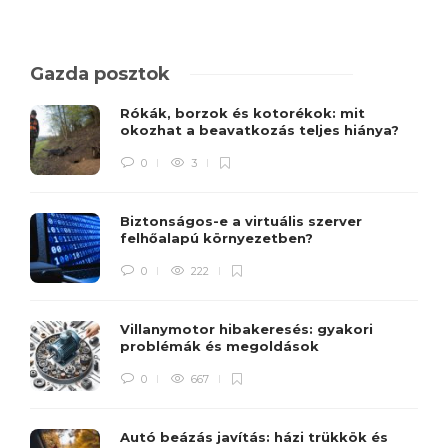
Gazda posztok
Rókák, borzok és kotorékok: mit
okozhat a beavatkozás teljes hiánya?
0
3
Biztonságos-e a virtuális szerver
felhőalapú környezetben?
0
222
Villanymotor hibakeresés: gyakori
problémák és megoldások
0
667
Autó beázás javítás: házi trükkök és