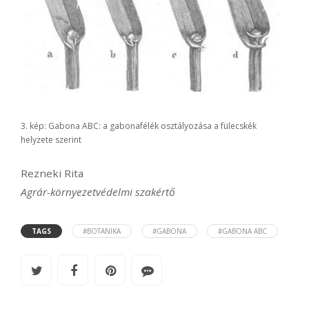
3. kép: Gabona ABC: a gabonafélék osztályozása a fülecskék
helyzete szerint
Rezneki Rita
Agrár-környezetvédelmi szakértő
TAGS
#BOTANIKA
#GABONA
#GABONA ABC