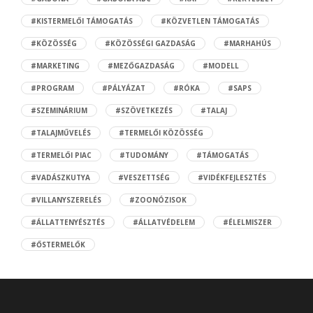
#KISTERMELŐI TÁMOGATÁS
#KÖZVETLEN TÁMOGATÁS
#KÖZÖSSÉG
#KÖZÖSSÉGI GAZDASÁG
#MARHAHÚS
#MARKETING
#MEZŐGAZDASÁG
#MODELL
#PROGRAM
#PÁLYÁZAT
#RÓKA
#SAPS
#SZEMINÁRIUM
#SZÖVETKEZÉS
#TALAJ
#TALAJMŰVELÉS
#TERMELŐI KÖZÖSSÉG
#TERMELŐI PIAC
#TUDOMÁNY
#TÁMOGATÁS
#VADÁSZKUTYA
#VESZETTSÉG
#VIDÉKFEJLESZTÉS
#VILLANYSZERELÉS
#ZOONÓZISOK
#ÁLLATTENYÉSZTÉS
#ÁLLATVÉDELEM
#ÉLELMISZER
#ŐSTERMELŐK