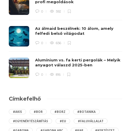
profi megoldások
0
592
Az álmaid beszélnek: 10 álom, amely
felfedi belső világodat
0
656
Alumínium vs. fa kerti pergolák – Melyik
anyagot válaszd 2025-ben
0
816
Címkefelhő
#AKIS
#BOR
#BORZ
#BOTANIKA
#EGYENÉRTÉSZÁMÍTÁS
#EU
#FALUVÁLLALAT
#GABONA
#GABONA ABC
#KAP
#KERTÉSZET