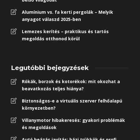
Alumínium vs. fa kerti pergolák – Melyik
anyagot válaszd 2025-ben
Lemezes kerítés – praktikus és tartós
megoldás otthonod körül
Legutóbbi bejegyzések
Rókák, borzok és kotorékok: mit okozhat a
beavatkozás teljes hiánya?
Biztonságos-e a virtuális szerver felhőalapú
környezetben?
Villanymotor hibakeresés: gyakori problémák
és megoldások
Autó beázás javítás: házi trükkök és profi