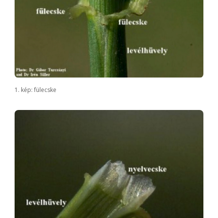
1. kép: fülecske