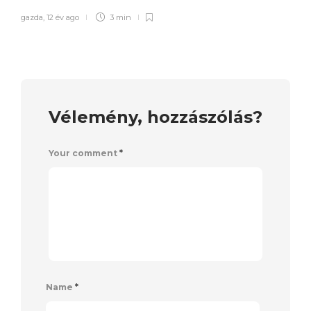
gazda
,
12 év ago
3 min
Vélemény, hozzászólás?
Your comment
*
Name
*