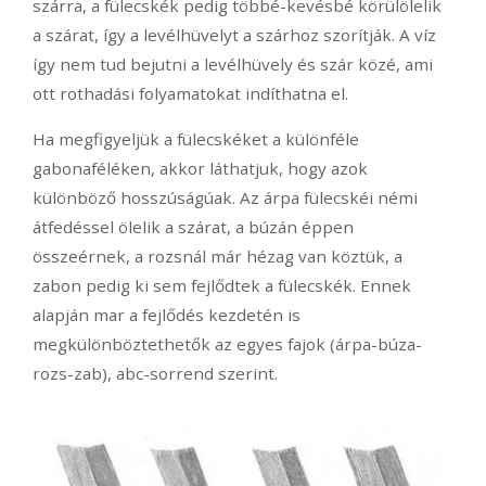
szárra, a fülecskék pedig többé-kevésbé körülölelik
a szárat, így a levélhüvelyt a szárhoz szorítják. A víz
így nem tud bejutni a levélhüvely és szár közé, ami
ott rothadási folyamatokat indíthatna el.
Ha megfigyeljük a fülecskéket a különféle
gabonaféléken, akkor láthatjuk, hogy azok
különböző hosszúságúak. Az árpa fülecskéi némi
átfedéssel ölelik a szárat, a búzán éppen
összeérnek, a rozsnál már hézag van köztük, a
zabon pedig ki sem fejlődtek a fülecskék. Ennek
alapján mar a fejlődés kezdetén is
megkülönböztethetők az egyes fajok (árpa-búza-
rozs-zab), abc-sorrend szerint.