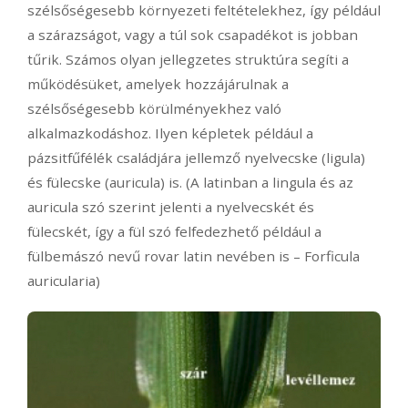
szélsőségesebb környezeti feltételekhez, így például
a szárazságot, vagy a túl sok csapadékot is jobban
tűrik. Számos olyan jellegzetes struktúra segíti a
működésüket, amelyek hozzájárulnak a
szélsőségesebb körülményekhez való
alkalmazkodáshoz. Ilyen képletek például a
pázsitfűfélék családjára jellemző nyelvecske (ligula)
és fülecske (auricula) is. (A latinban a lingula és az
auricula szó szerint jelenti a nyelvecskét és
fülecskét, így a fül szó felfedezhető például a
fülbemászó nevű rovar latin nevében is – Forficula
auricularia)