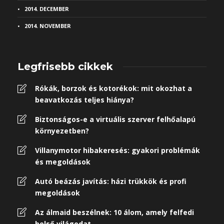
2014. DECEMBER
2014. NOVEMBER
Legfrisebb cikkek
Rókák, borzok és kotorékok: mit okozhat a
beavatkozás teljes hiánya?
Biztonságos-e a virtuális szerver felhőalapú
környezetben?
Villanymotor hibakeresés: gyakori problémák
és megoldások
Autó beázás javítás: házi trükkök és profi
megoldások
Az álmaid beszélnek: 10 álom, amely felfedi
belső világodat