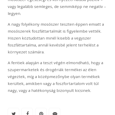
vagy legalább semleges, de semmiképp ne negatív –
legyen.
A nagy folyékony mosószer teszten éppen emiatt a
mosószerek foszfáttartalmát is figyelembe vették.
Hiszen köztudottan minél kisebb a vegyszer
foszfáttartalma, annál kevésbé jelent terhelést a
környezet számára.
A fentiek alapján a teszt végén elmondható, hogy a
szupermarketek és drogériák termékei az élen
végeztek, míg a középmezőnybe olyan termékek
kerültek, amikben vagy a foszfortartalom volt túl
nagy, vagy a hatékonyság bizonyult kicsinek.