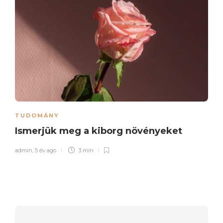
TUDOMÁNY
Ismerjük meg a kiborg növényeket
admin
,
5 év ago
3 min