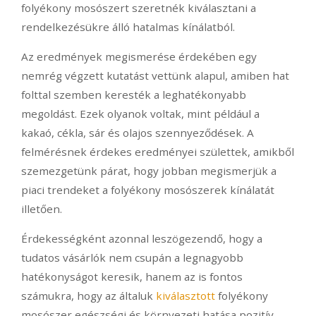
folyékony mosószert szeretnék kiválasztani a
rendelkezésükre álló hatalmas kínálatból.
Az eredmények megismerése érdekében egy
nemrég végzett kutatást vettünk alapul, amiben hat
folttal szemben keresték a leghatékonyabb
megoldást. Ezek olyanok voltak, mint például a
kakaó, cékla, sár és olajos szennyeződések. A
felmérésnek érdekes eredményei születtek, amikből
szemezgetünk párat, hogy jobban megismerjük a
piaci trendeket a folyékony mosószerek kínálatát
illetően.
Érdekességként azonnal leszögezendő, hogy a
tudatos vásárlók nem csupán a legnagyobb
hatékonyságot keresik, hanem az is fontos
számukra, hogy az általuk
kiválasztott
folyékony
mosószer egészségi és környezeti hatása pozitív –