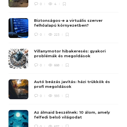
0
4
Biztonságos-e a virtuális szerver
felhőalapú környezetben?
0
223
Villanymotor hibakeresés: gyakori
problémák és megoldások
0
668
Autó beázás javítás: házi trükkök és
profi megoldások
0
593
Az álmaid beszélnek: 10 álom, amely
felfedi belső világodat
0
657