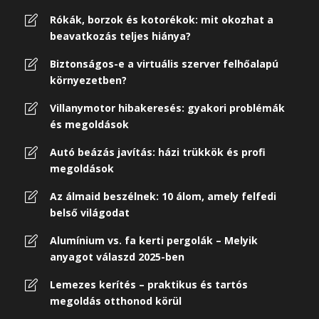
Rókák, borzok és kotorékok: mit okozhat a
beavatkozás teljes hiánya?
Biztonságos-e a virtuális szerver felhőalapú
környezetben?
Villanymotor hibakeresés: gyakori problémák
és megoldások
Autó beázás javítás: házi trükkök és profi
megoldások
Az álmaid beszélnek: 10 álom, amely felfedi
belső világodat
Alumínium vs. fa kerti pergolák – Melyik
anyagot válaszd 2025-ben
Lemezes kerítés – praktikus és tartós
megoldás otthonod körül