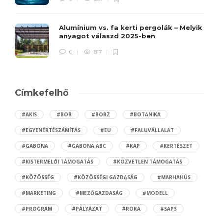
Alumínium vs. fa kerti pergolák – Melyik
anyagot válaszd 2025-ben
0
817
Címkefelhő
#AKIS
#BOR
#BORZ
#BOTANIKA
#EGYENÉRTÉSZÁMÍTÁS
#EU
#FALUVÁLLALAT
#GABONA
#GABONA ABC
#KAP
#KERTÉSZET
#KISTERMELŐI TÁMOGATÁS
#KÖZVETLEN TÁMOGATÁS
#KÖZÖSSÉG
#KÖZÖSSÉGI GAZDASÁG
#MARHAHÚS
#MARKETING
#MEZŐGAZDASÁG
#MODELL
#PROGRAM
#PÁLYÁZAT
#RÓKA
#SAPS