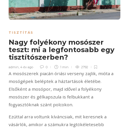
TISZTÍTÁS
Nagy folyékony mosószer
teszt: mi a legfontosabb egy
tisztítószerben?
admin
,
4 év ago
0
1 min
2792
A mosószerek piacán óriási verseny zajlik, mióta a
mosógépek beléptek a háztartások életébe.
Elsőként a mosópor, majd idővel a folyékony
mosószer és gélkapszula is felbukkant a
fogyasztóknak szánt polcokon.
Ezúttal arra voltunk kíváncsiak, mit keresnek a
vásárlók, amikor a számukra legtökéletesebb