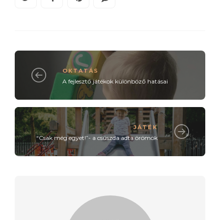
OKTATÁS
A fejlesztő játékok különböző hatásai
JÁTÉK
“Csak még egyet!”- a csúszda adta örömök