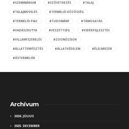
#SZEMINÁRIUM
#SZÖVETKEZÉS
#TALAJ
#TALAJMŰVELÉS
#TERMELŐI KÖZÖSSÉG
#TERMELŐI PIAC
#TUDOMÁNY
#TÁMOGATÁS
#VADÁSZKUTYA
#VESZETTSÉG
#VIDÉKFEJLESZTÉS
#VILLANYSZERELÉS
#ZOONÓZISOK
#ÁLLATTENYÉSZTÉS
#ÁLLATVÉDELEM
#ÉLELMISZER
#ŐSTERMELŐK
Archívum
2026. JÚLIUS
2025. DECEMBER