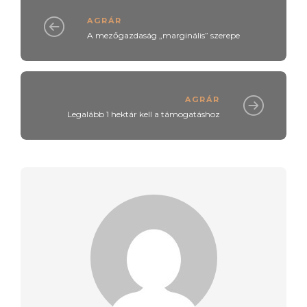
AGRÁR
A mezőgazdaság „marginális” szerepe
AGRÁR
Legalább 1 hektár kell a támogatáshoz