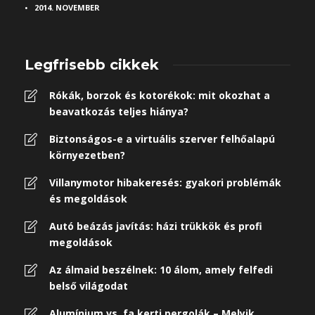
2014. NOVEMBER
Legfrisebb cikkek
Rókák, borzok és kotorékok: mit okozhat a
beavatkozás teljes hiánya?
Biztonságos-e a virtuális szerver felhőalapú
környezetben?
Villanymotor hibakeresés: gyakori problémák
és megoldások
Autó beázás javítás: házi trükkök és profi
megoldások
Az álmaid beszélnek: 10 álom, amely felfedi
belső világodat
Alumínium vs. fa kerti pergolák – Melyik