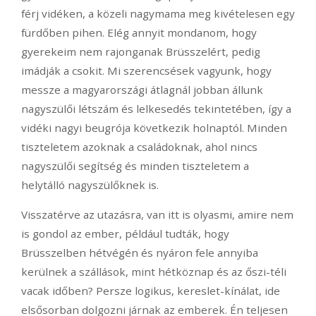
férj vidéken, a közeli nagymama meg kivételesen egy
fürdőben pihen. Elég annyit mondanom, hogy
gyerekeim nem rajonganak Brüsszelért, pedig
imádják a csokit. Mi szerencsések vagyunk, hogy
messze a magyarországi átlagnál jobban állunk
nagyszülői létszám és lelkesedés tekintetében, így a
vidéki nagyi beugrója következik holnaptól. Minden
tiszteletem azoknak a családoknak, ahol nincs
nagyszülői segítség és minden tiszteletem a
helytálló nagyszülőknek is.
Visszatérve az utazásra, van itt is olyasmi, amire nem
is gondol az ember, például tudták, hogy
Brüsszelben hétvégén és nyáron fele annyiba
kerülnek a szállások, mint hétköznap és az őszi-téli
vacak időben? Persze logikus, kereslet-kínálat, ide
elsősorban dolgozni járnak az emberek. Én teljesen