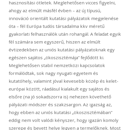
hasznosítási ötletek. Meglehetősen vicces figyelni,
ahogy az elmúlt másfél évben – az új típusú,
innováció orientált kutatási pályázatok megjelenése
óta – fél Európa tudós társadalma kkv méretű
gyakorlati felhasználók után rohangál. A feladat egyik
fél számára sem egyszerű, hiszen az elmúlt
évtizedekben az uniós kutatási pályázatoknak egy
egészen sajátos „ökoszisztémája” fejlődött ki.
Meglehetősen stabil nemzetközi kapcsolatok
formálódtak, sok nagy nyugati egyetem és
kutatóhely, valamint jóval kevesebb közép és kelet-
európai között, ráadásul kialakult egy sajátos és
elsőre (na jó sokadszorra is) nehezen követhető
pályázati módszer és szakzsargon. Az igazság az,
hogy ebben az uniós kutatási „ökoszisztémában”
eddig nem volt valódi kényszer, hogy igazán komoly
szerepe és bevett helye legyen a termelőknek. Most