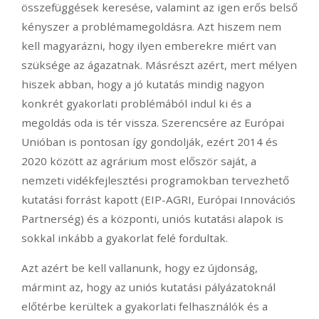
összefüggések keresése, valamint az igen erős belső
kényszer a problémamegoldásra. Azt hiszem nem
kell magyarázni, hogy ilyen emberekre miért van
szüksége az ágazatnak. Másrészt azért, mert mélyen
hiszek abban, hogy a jó kutatás mindig nagyon
konkrét gyakorlati problémából indul ki és a
megoldás oda is tér vissza. Szerencsére az Európai
Unióban is pontosan így gondolják, ezért 2014 és
2020 között az agrárium most először saját, a
nemzeti vidékfejlesztési programokban tervezhető
kutatási forrást kapott (EIP-AGRI, Európai Innovációs
Partnerség) és a központi, uniós kutatási alapok is
sokkal inkább a gyakorlat felé fordultak.
Azt azért be kell vallanunk, hogy ez újdonság,
mármint az, hogy az uniós kutatási pályázatoknál
előtérbe kerültek a gyakorlati felhasználók és a