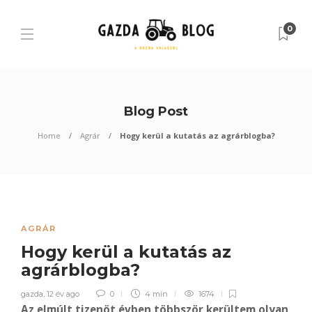
0
Blog Post
Home
Agrár
Hogy kerül a kutatás az agrárblogba?
AGRÁR
Hogy kerül a kutatás az
agrárblogba?
gazda
,
12 év ago
0
4 min
1674
Az elmúlt tizenöt évben többször kerültem olyan