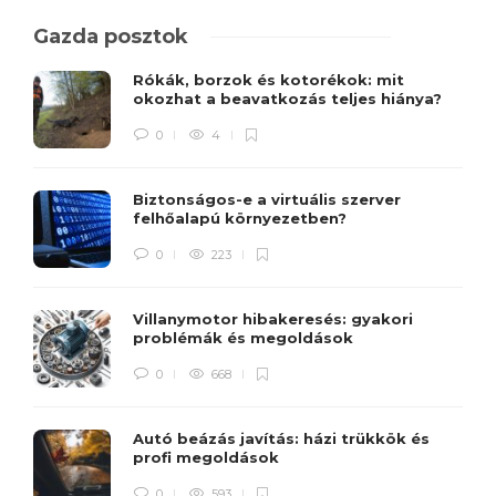
Gazda posztok
Rókák, borzok és kotorékok: mit
okozhat a beavatkozás teljes hiánya?
0
4
Biztonságos-e a virtuális szerver
felhőalapú környezetben?
0
223
Villanymotor hibakeresés: gyakori
problémák és megoldások
0
668
Autó beázás javítás: házi trükkök és
profi megoldások
0
593