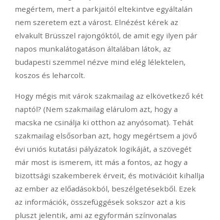
megértem, mert a parkjaitól eltekintve egyáltalán
nem szeretem ezt a várost. Elnézést kérek az
elvakult Brüsszel rajongóktól, de amit egy ilyen pár
napos munkalátogatáson általában látok, az
budapesti szemmel nézve mind elég lélektelen,
koszos és leharcolt.
Hogy mégis mit várok szakmailag az elkövetkező két
naptól? (Nem szakmailag elárulom azt, hogy a
macska ne csinálja ki otthon az anyósomat). Tehát
szakmailag elsősorban azt, hogy megértsem a jövő
évi uniós kutatási pályázatok logikáját, a szövegét
már most is ismerem, itt más a fontos, az hogy a
bizottsági szakemberek érveit, és motivációit kihallja
az ember az előadásokból, beszélgetésekből. Ezek
az információk, összefüggések sokszor azt a kis
pluszt jelentik, ami az egyformán színvonalas