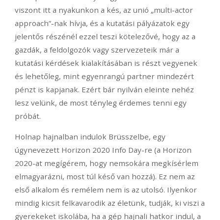
viszont itt a nyakunkon a kés, az unió „multi-actor
approach”-nak hívja, és a kutatási pályázatok egy
jelentős részénél ezzel teszi kötelezővé, hogy az a
gazdák, a feldolgozók vagy szervezeteik már a
kutatási kérdések kialakításában is részt vegyenek
és lehetőleg, mint egyenrangú partner mindezért
pénzt is kapjanak. Ezért bár nyilván eleinte nehéz
lesz velünk, de most tényleg érdemes tenni egy
próbát.
Holnap hajnalban indulok Brüsszelbe, egy
úgynevezett Horizon 2020 Info Day-re (a Horizon
2020-at megígérem, hogy nemsokára megkísérlem
elmagyarázni, most túl késő van hozzá). Ez nem az
első alkalom és remélem nem is az utolsó. Ilyenkor
mindig kicsit felkavarodik az életünk, tudják, ki viszi a
gyerekeket iskolába, ha a gép hajnali hatkor indul, a