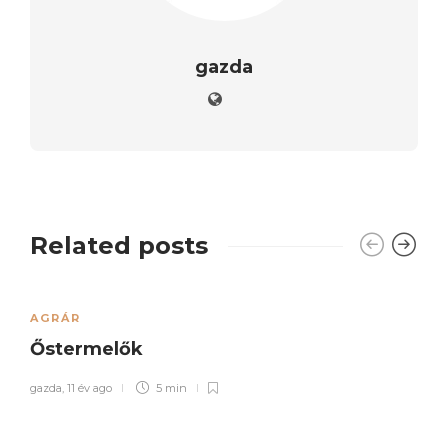
gazda
Related posts
AGRÁR
Őstermelők
gazda
,
11 év ago
5 min