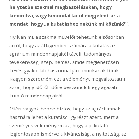
helyzetbe szakmai megbeszéléseken, hogy
kimondva, vagy kimondatlanul megjelent az a
mondat, hogy „a kutatáshoz nekünk mi közünk?”.
Nyilván mi, a szakma művelői tehetünk elsősorban
arról, hogy az átlagember számára a kutatás az
agrárium mindennapjaitól távoli, tudományos
tevékenység, szép, nemes, ámde meglehetősen
kevés gyakorlati haszonnal járó munkának tűnik.
Nagyon szeretném ezt a véleményt megváltoztatni
azzal, hogy időről-időre beszámolok egy ágazati
kutató mindennapjairól.
Miért vagyok benne biztos, hogy az agráriumnak
hasznára lehet a kutatás? Egyrészt azért, mert a
személyes véleményem az, hogy a jó kutató
legfontosabb ismérve a kíváncsiság, a nyitottság, az