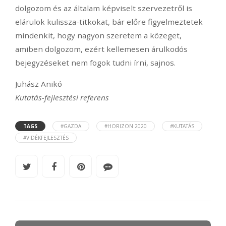
dolgozom és az általam képviselt szervezetről is
elárulok kulissza-titkokat, bár előre figyelmeztetek
mindenkit, hogy nagyon szeretem a közeget,
amiben dolgozom, ezért kellemesen árulkodós
bejegyzéseket nem fogok tudni írni, sajnos.
Juhász Anikó
Kutatás-fejlesztési referens
TAGS
#GAZDA
#HORIZON 2020
#KUTATÁS
#VIDÉKFEJLESZTÉS