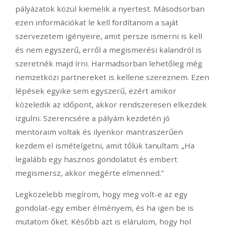
pályázatok közül kiemelik a nyertest. Másodsorban
ezen információkat le kell fordítanom a saját
szervezetem igényeire, amit persze ismerni is kell
és nem egyszerű, erről a megismerési kalandról is
szeretnék majd írni. Harmadsorban lehetőleg még
nemzetközi partnereket is kellene szereznem. Ezen
lépések egyike sem egyszerű, ezért amikor
közeledik az időpont, akkor rendszeresen elkezdek
izgulni. Szerencsére a pályám kezdetén jó
mentoraim voltak és ilyenkor mantraszerűen
kezdem el ismételgetni, amit tőlük tanultam: „Ha
legalább egy hasznos gondolatot és embert
megismersz, akkor megérte elmenned.”
Legközelebb megírom, hogy meg volt-e az egy
gondolat-egy ember élményem, és ha igen be is
mutatom őket. Később azt is elárulom, hogy hol