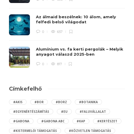
Az álmaid beszélnek: 10 álom, amely
felfedi belső világodat
0
657
Alumínium vs. fa kerti pergolák – Melyik
anyagot válaszd 2025-ben
0
817
Címkefelhő
#AKIS
#BOR
#BORZ
#BOTANIKA
#EGYENÉRTÉSZÁMÍTÁS
#EU
#FALUVÁLLALAT
#GABONA
#GABONA ABC
#KAP
#KERTÉSZET
#KISTERMELŐI TÁMOGATÁS
#KÖZVETLEN TÁMOGATÁS