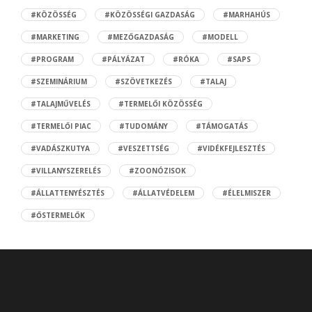
#KÖZÖSSÉG
#KÖZÖSSÉGI GAZDASÁG
#MARHAHÚS
#MARKETING
#MEZŐGAZDASÁG
#MODELL
#PROGRAM
#PÁLYÁZAT
#RÓKA
#SAPS
#SZEMINÁRIUM
#SZÖVETKEZÉS
#TALAJ
#TALAJMŰVELÉS
#TERMELŐI KÖZÖSSÉG
#TERMELŐI PIAC
#TUDOMÁNY
#TÁMOGATÁS
#VADÁSZKUTYA
#VESZETTSÉG
#VIDÉKFEJLESZTÉS
#VILLANYSZERELÉS
#ZOONÓZISOK
#ÁLLATTENYÉSZTÉS
#ÁLLATVÉDELEM
#ÉLELMISZER
#ŐSTERMELŐK