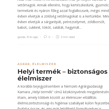
vetőmagok. Annak ellenére, hogy kertészkedünk, gyümölc
termelünk és nyáron főleg azzal foglalkozunk, mégis min
évben elvetjük a zöldség vetőmagokat is a kertünkbe. Mi
évben elvetjük a sárgarépát, petrezselymet, zöldborsót,
babot, cukkinit, tököt, salátát, hagymát...
gazda
,
10 év ago
0
3 min
read
AGRÁR
,
ÉLELMISZER
Helyi termék – biztonságos
élelmiszer
A korábbi bejegyzésemben a Nemzeti Agrárgazdasági
Kamara „Helyi termék” című kézikönyvének megjelenésér
írtam, amely többek között az élelmiszer-előállítás
élelmiszerbiztonsági és higiéniai szabályait külön fejezetb
foglalja össze, és ami már letölthető formátumban is