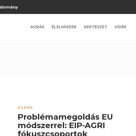
domány
AGRÁR
ÉLELMISZER
KERTÉSZET
VIDÉK
AGRÁR
Problémamegoldás EU
módszerrel: EIP-AGRI
fókuszcsoportok