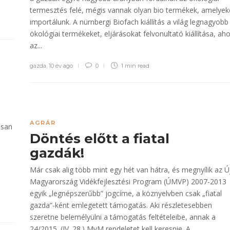
termesztés felé, mégis vannak olyan bio termékek, amelyek
importálunk. A nürnbergi Biofach kiállítás a világ legnagyobb
ökológiai termékeket, eljárásokat felvonultató kiállítása, aho
az...
gazda
,
10 év ago
0
1 min
read
AGRÁR
ssan
Döntés előtt a fiatal
gazdák!
Már csak alig több mint egy hét van hátra, és megnyílik az Ú
Magyarország Vidékfejlesztési Program (ÚMVP) 2007-2013
egyik „legnépszerűbb” jogcíme, a köznyelvben csak „fiatal
gazda”-ként emlegetett támogatás. Aki részletesebben
szeretne belemélyülni a támogatás feltételeibe, annak a
24/2015. (IV. 28.) MvM rendeletet kell keresnie. A...