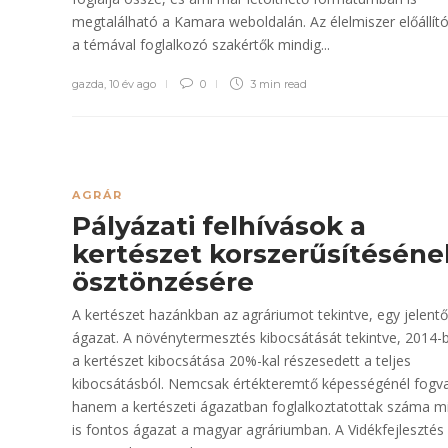
megtalálható a Kamara weboldalán. Az élelmiszer előállít
a témával foglalkozó szakértők mindig...
gazda
,
10 év ago
0
3 min
read
AGRÁR
Pályázati felhívások a
kertészet korszerűsítéséne
ösztönzésére
A kertészet hazánkban az agráriumot tekintve, egy jelent
ágazat. A növénytermesztés kibocsátását tekintve, 2014-
a kertészet kibocsátása 20%-kal részesedett a teljes
kibocsátásból. Nemcsak értékteremtő képességénél fogv
hanem a kertészeti ágazatban foglalkoztatottak száma mi
is fontos ágazat a magyar agráriumban. A Vidékfejlesztés