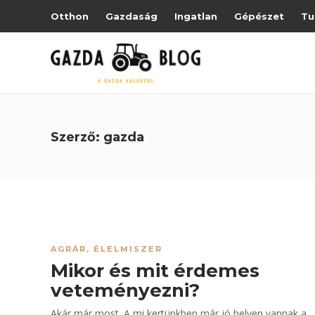
Otthon
Gazdaság
Ingatlan
Gépészet
Tu
Szerző:
gazda
AGRÁR
,
ÉLELMISZER
Mikor és mit érdemes
veteményezni?
Akár már most. A mi kertünkben már jó helyen vannak a