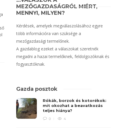
…VÁLASZOK A
MEZŐGAZDASÁGRÓL MIÉRT,
MENNYI, MILYEN?
ga
Kérdések, amelyek megválaszolásához egyre
lső
több információra van szüksége a
ol
mezőgazdasági termelőnek.
A gazdablog ezeket a válaszokat szeretnék
megadni a hazai termelőknek, feldolgozóknak és
fogyasztóknak.
Gazda posztok
Rókák, borzok és kotorékok:
mit okozhat a beavatkozás
teljes hiánya?
0
4