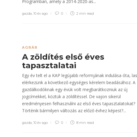
Programban, amely a 2014-2020-as...
gazda
,
10 év ago
0
2 min
read
AGRÁR
A zöldítés első éves
tapasztalatai
Egy év telt el a KAP legújabb reformjának indulása óta, la
elérkezünk a következő egységes kérelem beadásához. A
gazdálkodóknak egy évük volt megbarátkozniuk az új
jogcímekkel, köztük a zöldítéssel. De vajon sikerül
eredményesen felhasználni az első éves tapasztalatokat?
Történik bármilyen változás az előző évhez képest?...
gazda
,
10 év ago
0
8 min
read