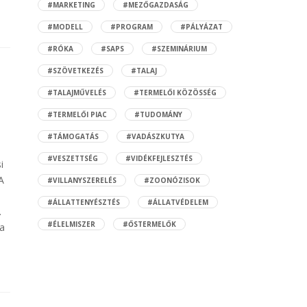
#MARKETING
#MEZŐGAZDASÁG
#MODELL
#PROGRAM
#PÁLYÁZAT
#RÓKA
#SAPS
#SZEMINÁRIUM
#SZÖVETKEZÉS
#TALAJ
#TALAJMŰVELÉS
#TERMELŐI KÖZÖSSÉG
#TERMELŐI PIAC
#TUDOMÁNY
#TÁMOGATÁS
#VADÁSZKUTYA
#VESZETTSÉG
#VIDÉKFEJLESZTÉS
i
A
#VILLANYSZERELÉS
#ZOONÓZISOK
#ÁLLATTENYÉSZTÉS
#ÁLLATVÉDELEM
.
#ÉLELMISZER
#ŐSTERMELŐK
 a