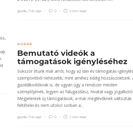
gazda
,
11 év ago
0
5 min
read
iss,
AGRÁR
Bemutató videók a
nap
k
támogatások igényléséhez
Ha
Sokszor írtunk már arról, hogy az idei év támogatás-igénylés
szempontból nehezebb, mint amihez eddig hozzászoktunk. 
gazdálkodóknak is, de ugyan úgy a rendszer minden
szereplőjének, legyen az falugazdász, hivatal vagy jogalkotó
Megjelentek új támogatások, a már meglévőknek változtak
feltételei és nem utolsó sorban a...
gazda
,
11 év ago
0
2 min
read