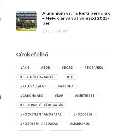
et
Alumínium vs. fa kerti pergolák
– Melyik anyagot válaszd 2025-
l
ben
0
817
Címkefelhő
#AKIS
#BOR
#BORZ
#BOTANIKA
#EGYENÉRTÉSZÁMÍTÁS
#EU
#FALUVÁLLALAT
#GABONA
#GABONA ABC
#KAP
#KERTÉSZET
j
#KISTERMELŐI TÁMOGATÁS
#KÖZVETLEN TÁMOGATÁS
#KÖZÖSSÉG
#KÖZÖSSÉGI GAZDASÁG
#MARHAHÚS