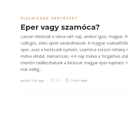
ÉLELMISZER
,
KERTÉSZET
Eper vagy szamóca?
Lassan elérkezik a várva várt nap, amikor igazi, magyar, fr
csillogós, édes epret vásárolhatunk. A magyar szabadföldi
eper, azaz a kertészek nyelvén, szamóca szezon néhány 
múlva elindul. Hamarosan, 4-6 nap múlva a forgalmas uta
mentén találkozhatunk a kiírással: magyar eper kapható. 
már eddig...
gazda
,
11 év ago
0
3 min
read