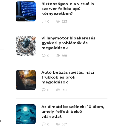
Biztonságos-e a virtuális
szerver felhőalapú
környezetben?
0
223
Villanymotor hibakeresés:
gyakori problémák és
megoldások
0
668
Autó beázás javítás: házi
trükkök és profi
megoldások
0
593
Az álmaid beszélnek: 10 álom,
amely felfedi belső
világodat
n
0
657