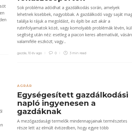
söt
Sok probléma adódhat a gazdálkodás során, amelyek
den
lehetnek kisebbek, nagyobbak. A gazdálkodó vagy saját ma
nden
találja ki rájuk a megoldást, és építi be azt akár a
rutinfolyamatok közé, vagy komolyabb problémák lévén, kü
segítség után néz: esetleg a piacon keres alternatívát, vásár
valamiféle eszközt; vagy...
gazda
,
10 év ago
0
3 min
read
AGRÁR
Egységesített gazdálkodási
napló ingyenesen a
gazdáknak
ől
A mezőgazdasági termelők mindennapjainak természetes
en
része lett az elmúlt évtizedben, hogy egyre több