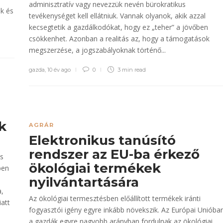
adminisztratív vagy nevezzük nevén bürokratikus
ók és
tevékenységet kell ellátniuk. Vannak olyanok, akik azzal
kecsegtetik a gazdálkodókat, hogy ez „teher” a jövőben
csökkenhet. Azonban a realitás az, hogy a támogatások
megszerzése, a jogszabályoknak történő...
gazda
,
10 év ago
0
3 min
read
k
AGRÁR
Elektronikus tanúsító
rendszer az EU-ba érkező
ős
ökológiai termékek
ben
nyilvántartására
a,
Az ökológiai termesztésben előállított termékek iránti
att
fogyasztói igény egyre inkább növekszik. Az Európai Unióba
a gazdák egyre nagyobb arányban fordulnak az ökológiai