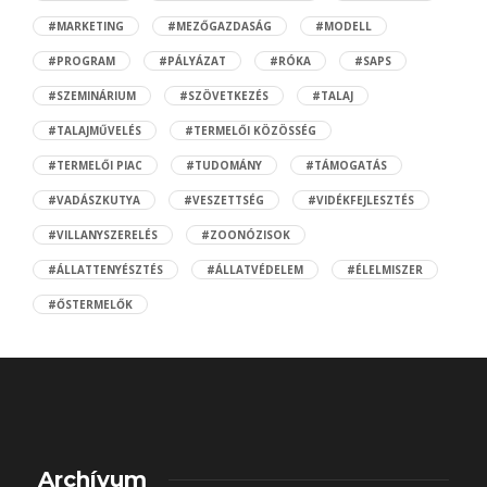
#MARKETING
#MEZŐGAZDASÁG
#MODELL
#PROGRAM
#PÁLYÁZAT
#RÓKA
#SAPS
#SZEMINÁRIUM
#SZÖVETKEZÉS
#TALAJ
#TALAJMŰVELÉS
#TERMELŐI KÖZÖSSÉG
#TERMELŐI PIAC
#TUDOMÁNY
#TÁMOGATÁS
#VADÁSZKUTYA
#VESZETTSÉG
#VIDÉKFEJLESZTÉS
#VILLANYSZERELÉS
#ZOONÓZISOK
#ÁLLATTENYÉSZTÉS
#ÁLLATVÉDELEM
#ÉLELMISZER
#ŐSTERMELŐK
Archívum