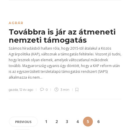
AGRÁR
Továbbra is jár az átmeneti
nemzeti támogatás
Számos híradásból hallani róla, hogy 2015-től átalakul a Közös
Agrárpolitika (KAP), változnak a támogatás feltételei. Viszont jó tudni,
hogy lesznek olyan elemek, amelyek változatlanul működnek
tovább. Magyarország ugyanis úgy döntött, hogy a KAP reform után
is az egyszerűsített területalapú támogatási rendszert (SAPS)
alkalmazza és nem...
gazda
,
12 év ago
0
3 min
1
2
3
4
5
6
PREVIOUS