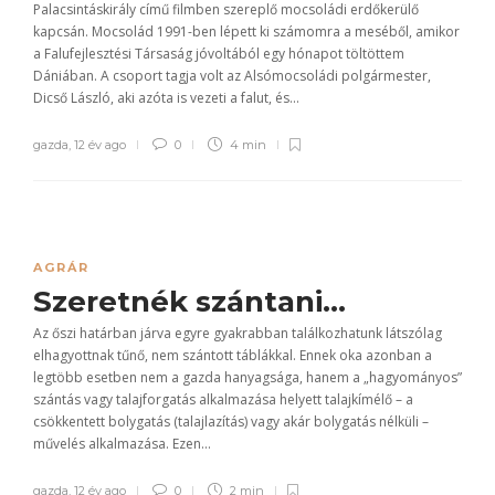
Palacsintáskirály című filmben szereplő mocsoládi erdőkerülő
kapcsán. Mocsolád 1991-ben lépett ki számomra a meséből, amikor
a Falufejlesztési Társaság jóvoltából egy hónapot töltöttem
Dániában. A csoport tagja volt az Alsómocsoládi polgármester,
Dicső László, aki azóta is vezeti a falut, és...
gazda
,
12 év ago
0
4 min
AGRÁR
Szeretnék szántani…
Az őszi határban járva egyre gyakrabban találkozhatunk látszólag
elhagyottnak tűnő, nem szántott táblákkal. Ennek oka azonban a
legtöbb esetben nem a gazda hanyagsága, hanem a „hagyományos”
szántás vagy talajforgatás alkalmazása helyett talajkímélő – a
csökkentett bolygatás (talajlazítás) vagy akár bolygatás nélküli –
művelés alkalmazása. Ezen...
gazda
,
12 év ago
0
2 min