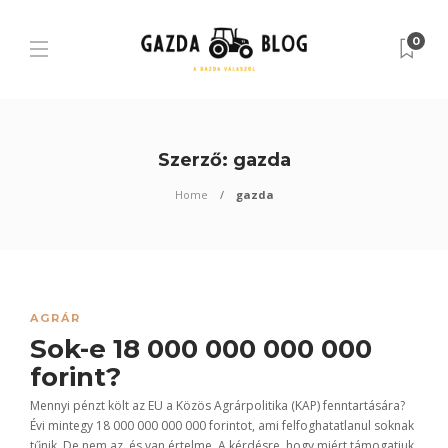
0
Szerző:
gazda
Home
gazda
AGRÁR
Sok-e 18 000 000 000 000
forint?
Mennyi pénzt költ az EU a Közös Agrárpolitika (KAP) fenntartására?
Évi mintegy 18 000 000 000 000 forintot, ami felfoghatatlanul soknak
tűnik. De nem az, és van értelme. A kérdésre, hogy miért támogatjuk