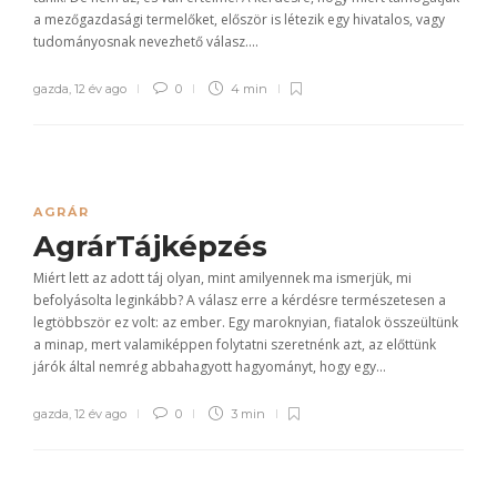
a mezőgazdasági termelőket, először is létezik egy hivatalos, vagy
tudományosnak nevezhető válasz....
gazda
,
12 év ago
0
4 min
AGRÁR
AgrárTájképzés
Miért lett az adott táj olyan, mint amilyennek ma ismerjük, mi
befolyásolta leginkább? A válasz erre a kérdésre természetesen a
legtöbbször ez volt: az ember. Egy maroknyian, fiatalok összeültünk
a minap, mert valamiképpen folytatni szeretnénk azt, az előttünk
járók által nemrég abbahagyott hagyományt, hogy egy...
gazda
,
12 év ago
0
3 min