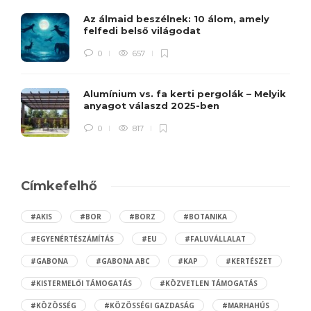
Az álmaid beszélnek: 10 álom, amely
felfedi belső világodat
0
657
Alumínium vs. fa kerti pergolák – Melyik
anyagot válaszd 2025-ben
0
817
Címkefelhő
#AKIS
#BOR
#BORZ
#BOTANIKA
#EGYENÉRTÉSZÁMÍTÁS
#EU
#FALUVÁLLALAT
#GABONA
#GABONA ABC
#KAP
#KERTÉSZET
#KISTERMELŐI TÁMOGATÁS
#KÖZVETLEN TÁMOGATÁS
#KÖZÖSSÉG
#KÖZÖSSÉGI GAZDASÁG
#MARHAHÚS