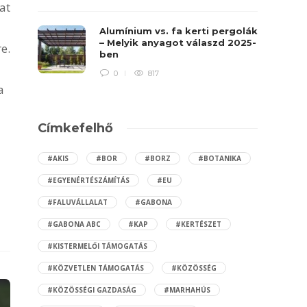
at
Alumínium vs. fa kerti pergolák
– Melyik anyagot válaszd 2025-
e.
ben
0
817
a
Címkefelhő
#AKIS
#BOR
#BORZ
#BOTANIKA
#EGYENÉRTÉSZÁMÍTÁS
#EU
#FALUVÁLLALAT
#GABONA
#GABONA ABC
#KAP
#KERTÉSZET
#KISTERMELŐI TÁMOGATÁS
#KÖZVETLEN TÁMOGATÁS
#KÖZÖSSÉG
#KÖZÖSSÉGI GAZDASÁG
#MARHAHÚS