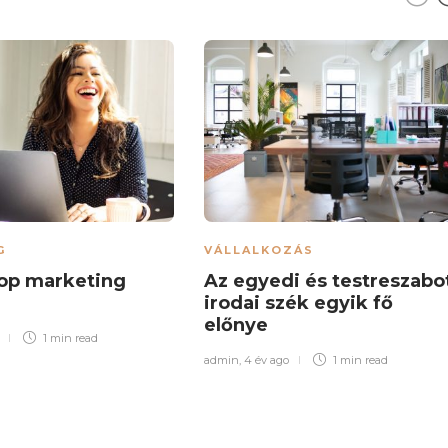
G
VÁLLALKOZÁS
op marketing
Az egyedi és testreszabo
i
irodai szék egyik fő
előnye
1 min
read
admin
,
4 év ago
1 min
read