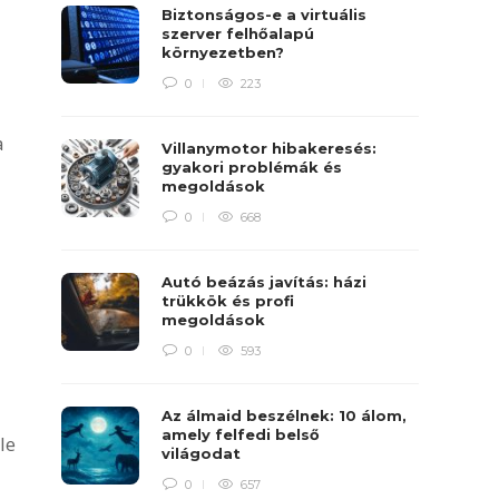
Biztonságos-e a virtuális
szerver felhőalapú
környezetben?
0
223
a
Villanymotor hibakeresés:
gyakori problémák és
megoldások
0
668
Autó beázás javítás: házi
trükkök és profi
megoldások
0
593
Az álmaid beszélnek: 10 álom,
amely felfedi belső
le
világodat
0
657