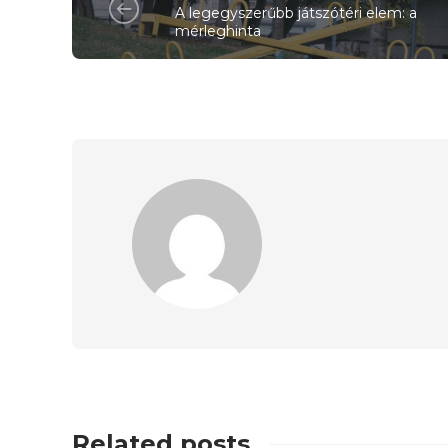
A legegyszerűbb játszótéri elem: a
mérleghinta
Related posts