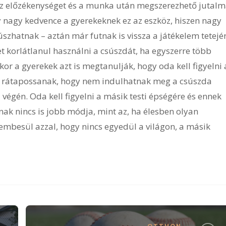
az előzékenységet és a munka után megszerezhető jutalm
y nagy kedvence a gyerekeknek ez az eszköz, hiszen nagy
úszhatnak – aztán már futnak is vissza a játékelem tetejér
t korlátlanul használni a csúszdát, ha egyszerre több
nkor a gyerekek azt is megtanulják, hogy oda kell figyelni 
y rátapossanak, hogy nem indulhatnak meg a csúszda
 végén. Oda kell figyelni a másik testi épségére és ennek
ak nincs is jobb módja, mint az, ha élesben olyan
zembesül azzal, hogy nincs egyedül a világon, a másik
OTTHON