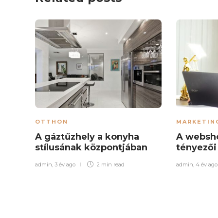
OTTHON
MARKETIN
A gáztűzhely a konyha
A websh
stílusának központjában
tényező
admin
,
3 év ago
2 min
read
admin
,
4 év ago