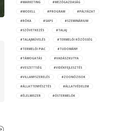
#MARKETING
#MEZŐGAZDASÁG
#MODELL
#PROGRAM
#PÁLYÁZAT
#RÓKA
#SAPS
#SZEMINÁRIUM
#SZÖVETKEZÉS
#TALAJ
#TALAJMŰVELÉS
#TERMELŐI KÖZÖSSÉG
#TERMELŐI PIAC
#TUDOMÁNY
#TÁMOGATÁS
#VADÁSZKUTYA
#VESZETTSÉG
#VIDÉKFEJLESZTÉS
#VILLANYSZERELÉS
#ZOONÓZISOK
#ÁLLATTENYÉSZTÉS
#ÁLLATVÉDELEM
#ÉLELMISZER
#ŐSTERMELŐK