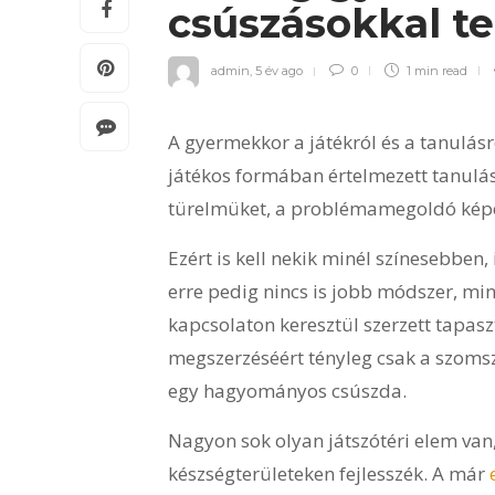
csúszásokkal te
admin
,
5 év ago
0
1 min
read
A gyermekkor a játékról és a tanulásró
játékos formában értelmezett tanulásr
türelmüket, a problémamegoldó képe
Ezért is kell nekik minél színesebbe
erre pedig nincs is jobb módszer, mint
kapcsolaton keresztül szerzett tapasz
megszerzéséért tényleg csak a szomsz
egy hagyományos csúszda.
Nagyon sok olyan játszótéri elem van,
készségterületeken fejlesszék. A már