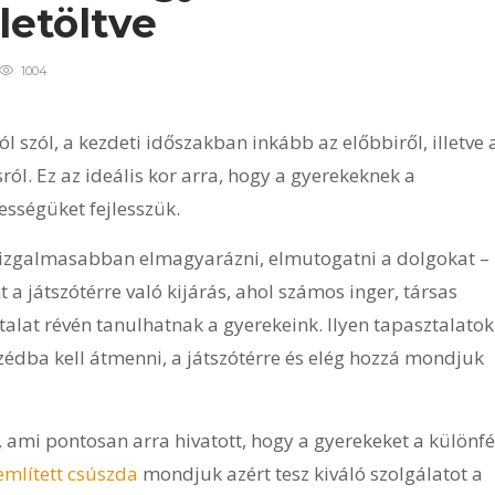
letöltve
1004
l szól, a kezdeti időszakban inkább az előbbiről, illetve 
ól. Ez az ideális kor arra, hogy a gyerekeknek a
sségüket fejlesszük.
n, izgalmasabban elmagyarázni, elmutogatni a dolgokat –
 a játszótérre való kijárás, ahol számos inger, társas
talat révén tanulhatnak a gyerekeink. Ilyen tapasztalatok
édba kell átmenni, a játszótérre és elég hozzá mondjuk
 ami pontosan arra hivatott, hogy a gyerekeket a különfé
említett csúszda
mondjuk azért tesz kiváló szolgálatot a