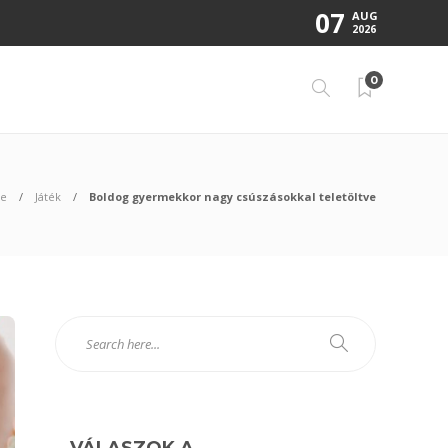
07
AUG
2026
0
e
Játék
Boldog gyermekkor nagy csúszásokkal teletöltve