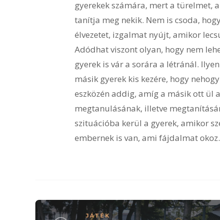
gyerekek számára, mert a türelmet, 
tanítja meg nekik. Nem is csoda, hog
élvezetet, izgalmat nyújt, amikor lecs
Adódhat viszont olyan, hogy nem lehe
gyerek is vár a sorára a létránál. Ilye
másik gyerek kis kezére, hogy nehog
eszközén addig, amíg a másik ott ül a
megtanulásának, illetve megtanításán
szituációba kerül a gyerek, amikor s
embernek is van, ami fájdalmat okoz.
JÁTÉK