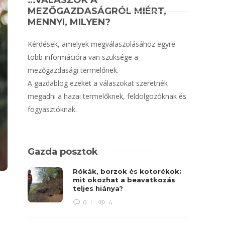
…VÁLASZOK A
MEZŐGAZDASÁGRÓL MIÉRT,
MENNYI, MILYEN?
Kérdések, amelyek megválaszolásához egyre
több információra van szüksége a
mezőgazdasági termelőnek.
A gazdablog ezeket a válaszokat szeretnék
megadni a hazai termelőknek, feldolgozóknak és
fogyasztóknak.
Gazda posztok
Rókák, borzok és kotorékok:
mit okozhat a beavatkozás
teljes hiánya?
0
4