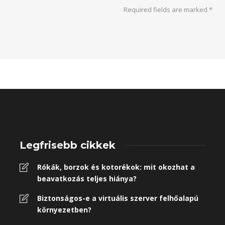
Required fields are marked
*
Legfrisebb cikkek
Rókák, borzok és kotorékok: mit okozhat a
beavatkozás teljes hiánya?
Biztonságos-e a virtuális szerver felhőalapú
környezetben?