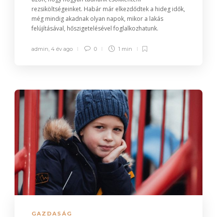
rezsiköltségeinket. Habár már elkezdődtek a hideg idők,
még mindig akadnak olyan napok, mikor a lakás
felújításával, hőszigetelésével foglalkozhatunk.
admin
,
4 év ago
0
1 min
GAZDASÁG