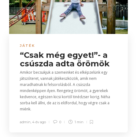
JÁTÉK
“Csak még egyet!”- a
csúszda adta örömök
Amikor becsukjuk a szemeinket és elképzelünk egy
játszóteret, vannak játékeszközök, amik nem
maradhatnak ki felsorolásból. A csúszda
mindenképpen ilyen. Rengeteg örömöt, a gyerekek
kedvence, egészen kicsi kortól tinédzser korig. Néha
sorba kell állni, de az is előfordul, hogy végre csak a
miénk.
admin
,
4 év ago
0
1 min