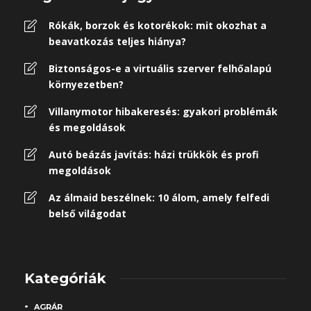
Rókák, borzok és kotorékok: mit okozhat a
beavatkozás teljes hiánya?
Biztonságos-e a virtuális szerver felhőalapú
környezetben?
Villanymotor hibakeresés: gyakori problémák
és megoldások
Autó beázás javítás: házi trükkök és profi
megoldások
Az álmaid beszélnek: 10 álom, amely felfedi
belső világodat
Kategóriák
AGRÁR