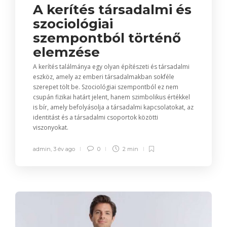
A kerítés társadalmi és
szociológiai
szempontból történő
elemzése
A kerítés találmánya egy olyan építészeti és társadalmi
eszköz, amely az emberi társadalmakban sokféle
szerepet tölt be. Szociológiai szempontból ez nem
csupán fizikai határt jelent, hanem szimbolikus értékkel
is bír, amely befolyásolja a társadalmi kapcsolatokat, az
identitást és a társadalmi csoportok közötti
viszonyokat.
admin
,
3 év ago
0
2 min