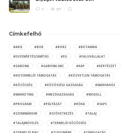
0
817
Címkefelhő
#AKIS
#BOR
#BORZ
#BOTANIKA
#EGYENÉRTÉSZÁMÍTÁS
#EU
#FALUVÁLLALAT
#GABONA
#GABONA ABC
#KAP
#KERTÉSZET
#KISTERMELŐI TÁMOGATÁS
#KÖZVETLEN TÁMOGATÁS
#KÖZÖSSÉG
#KÖZÖSSÉGI GAZDASÁG
#MARHAHÚS
#MARKETING
#MEZŐGAZDASÁG
#MODELL
#PROGRAM
#PÁLYÁZAT
#RÓKA
#SAPS
#SZEMINÁRIUM
#SZÖVETKEZÉS
#TALAJ
#TALAJMŰVELÉS
#TERMELŐI KÖZÖSSÉG
#TERMELŐI PIAC
#TUDOMÁNY
#TÁMOGATÁS