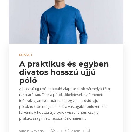
DIVAT
A praktikus és egyben
divatos hosszú ujjú
póló
A hosszú ujjú pólók kiváló alapdarabok bármelyik férfi
ruhatárában. Ezek a pólók tökéletesek az átmeneti
időszakra, amikor már túl hideg van a rövid ujjú
pólókhoz, de még nem kell a vastagabb pulóvereket
felvenni. A hosszú ujjú pólók viszont nem csak a
praktikusság miatt népszerűek, hanem...
admin
,
3 év ago
0
2 min