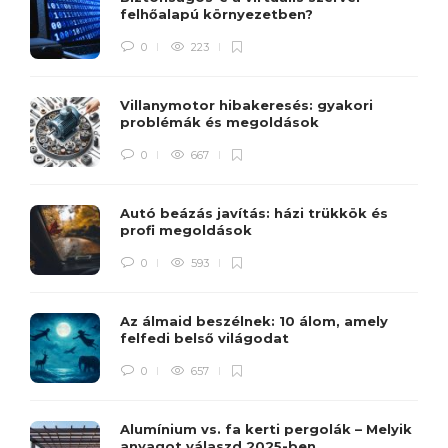
felhőalapú környezetben?
0
223
Villanymotor hibakeresés: gyakori
problémák és megoldások
0
667
Autó beázás javítás: házi trükkök és
profi megoldások
0
593
Az álmaid beszélnek: 10 álom, amely
felfedi belső világodat
0
657
Alumínium vs. fa kerti pergolák – Melyik
anyagot válaszd 2025-ben