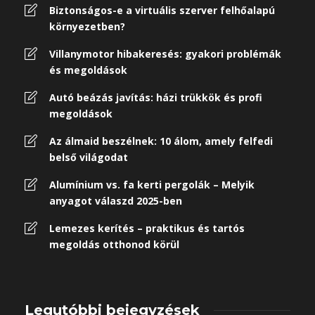
Biztonságos-e a virtuális szerver felhőalapú
környezetben?
Villanymotor hibakeresés: gyakori problémák
és megoldások
Autó beázás javítás: házi trükkök és profi
megoldások
Az álmaid beszélnek: 10 álom, amely felfedi
belső világodat
Alumínium vs. fa kerti pergolák – Melyik
anyagot válaszd 2025-ben
Lemezes kerítés – praktikus és tartós
megoldás otthonod körül
Legutóbbi bejegyzések