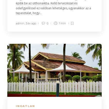
építik be az otthonaikba. Kellő tervezéssel és
odafigyeléssel ez valóban lehetséges, ugyanakkor az a
tapasztalat, hogy...
admin
,
3 év ago
0
1 min
INGATLAN