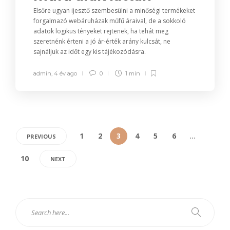
Elsőre ugyan ijesztő szembesülni a minőségi termékeket
forgalmazó webáruházak műfű áraival, de a sokkoló
adatok logikus tényeket rejtenek, ha tehát meg
szeretnénk érteni a jó ár-érték arány kulcsát, ne
sajnáljuk az időt egy kis tájékozódásra.
admin
,
4 év ago
0
1 min
1
2
3
4
5
6
…
PREVIOUS
10
NEXT