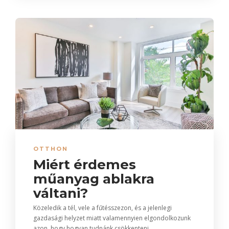
OTTHON
Miért érdemes
műanyag ablakra
váltani?
Közeledik a tél, vele a fűtésszezon, és a jelenlegi
gazdasági helyzet miatt valamennyien elgondolkozunk
azon, hogy hogyan tudnánk csökkenteni