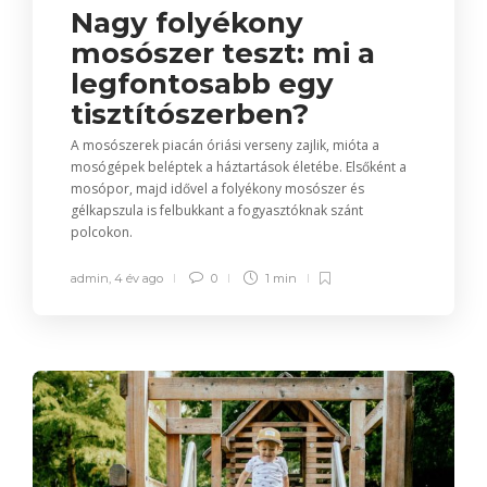
Nagy folyékony
mosószer teszt: mi a
legfontosabb egy
tisztítószerben?
A mosószerek piacán óriási verseny zajlik, mióta a
mosógépek beléptek a háztartások életébe. Elsőként a
mosópor, majd idővel a folyékony mosószer és
gélkapszula is felbukkant a fogyasztóknak szánt
polcokon.
admin
,
4 év ago
0
1 min