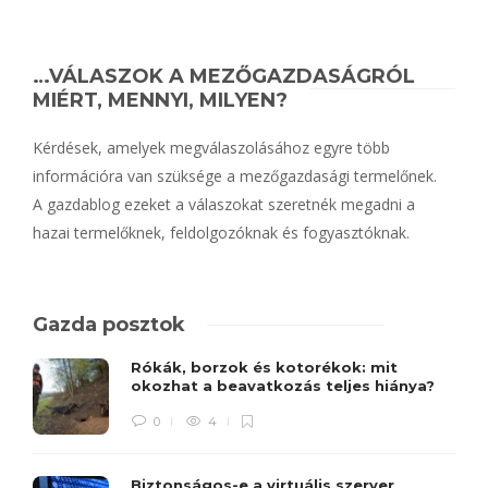
…VÁLASZOK A MEZŐGAZDASÁGRÓL
MIÉRT, MENNYI, MILYEN?
Kérdések, amelyek megválaszolásához egyre több
információra van szüksége a mezőgazdasági termelőnek.
A gazdablog ezeket a válaszokat szeretnék megadni a
hazai termelőknek, feldolgozóknak és fogyasztóknak.
Gazda posztok
Rókák, borzok és kotorékok: mit
okozhat a beavatkozás teljes hiánya?
0
4
Biztonságos-e a virtuális szerver