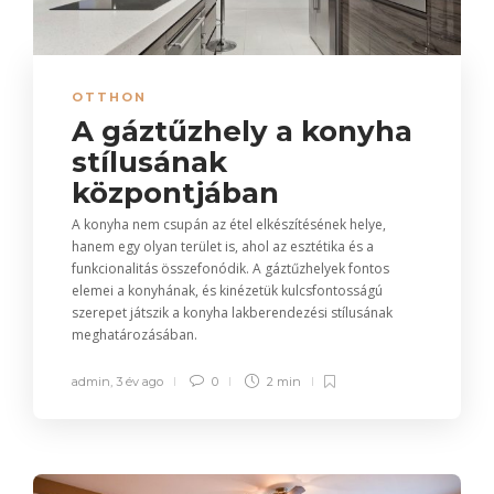
OTTHON
A gáztűzhely a konyha
stílusának
központjában
A konyha nem csupán az étel elkészítésének helye,
hanem egy olyan terület is, ahol az esztétika és a
funkcionalitás összefonódik. A gáztűzhelyek fontos
elemei a konyhának, és kinézetük kulcsfontosságú
szerepet játszik a konyha lakberendezési stílusának
meghatározásában.
admin
,
3 év ago
0
2 min