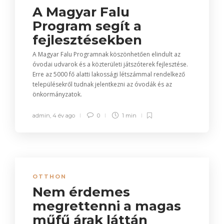
A Magyar Falu
Program segít a
fejlesztésekben
A Magyar Falu Programnak köszönhetően elindult az
óvodai udvarok és a közterületi játszóterek fejlesztése.
Erre az 5000 fő alatti lakossági létszámmal rendelkező
településekről tudnak jelentkezni az óvodák és az
önkormányzatok.
admin
,
4 év ago
0
1 min
OTTHON
Nem érdemes
megrettenni a magas
műfű árak láttán