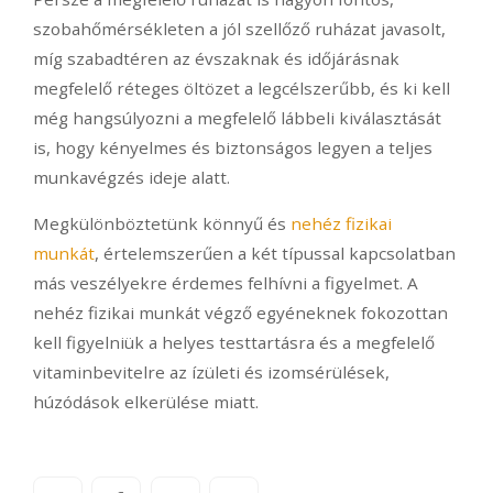
szobahőmérsékleten a jól szellőző ruházat javasolt,
míg szabadtéren az évszaknak és időjárásnak
megfelelő réteges öltözet a legcélszerűbb, és ki kell
még hangsúlyozni a megfelelő lábbeli kiválasztását
is, hogy kényelmes és biztonságos legyen a teljes
munkavégzés ideje alatt.
Megkülönböztetünk könnyű és
nehéz fizikai
munkát
, értelemszerűen a két típussal kapcsolatban
más veszélyekre érdemes felhívni a figyelmet. A
nehéz fizikai munkát végző egyéneknek fokozottan
kell figyelniük a helyes testtartásra és a megfelelő
vitaminbevitelre az ízületi és izomsérülések,
húzódások elkerülése miatt.