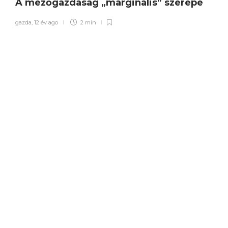
A mezőgazdaság „marginális” szerepe
gazda
,
12 év ago
2 min