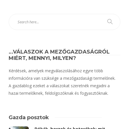
…VÁLASZOK A MEZŐGAZDASÁGRÓL
MIÉRT, MENNYI, MILYEN?
Kérdések, amelyek megválaszolásához egyre több
információra van szüksége a mezőgazdasági termelőnek.
A gazdablog ezeket a válaszokat szeretnék megadni a
hazai termelőknek, feldolgozóknak és fogyasztóknak.
Gazda posztok
Rókák, borzok és kotorékok: mit