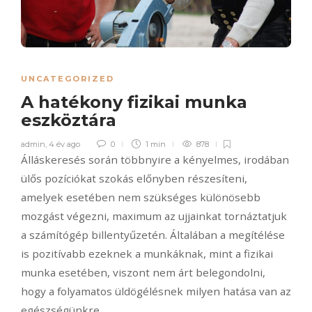
UNCATEGORIZED
A hatékony fizikai munka
eszköztára
admin
,
4 év ago
0
1 min
878
Álláskeresés során többnyire a kényelmes, irodában
ülős pozíciókat szokás előnyben részesíteni,
amelyek esetében nem szükséges különösebb
mozgást végezni, maximum az ujjainkat tornáztatjuk
a számítógép billentyűzetén.
Általában a megítélése
is pozitívabb ezeknek a munkáknak, mint a fizikai
munka esetében, viszont nem árt belegondolni,
hogy a folyamatos üldögélésnek milyen hatása van az
egészségünkre.