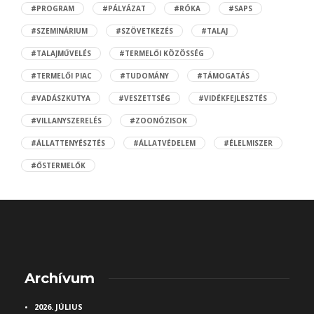
#PROGRAM
#PÁLYÁZAT
#RÓKA
#SAPS
#SZEMINÁRIUM
#SZÖVETKEZÉS
#TALAJ
#TALAJMŰVELÉS
#TERMELŐI KÖZÖSSÉG
#TERMELŐI PIAC
#TUDOMÁNY
#TÁMOGATÁS
#VADÁSZKUTYA
#VESZETTSÉG
#VIDÉKFEJLESZTÉS
#VILLANYSZERELÉS
#ZOONÓZISOK
#ÁLLATTENYÉSZTÉS
#ÁLLATVÉDELEM
#ÉLELMISZER
#ŐSTERMELŐK
Archívum
2026. JÚLIUS