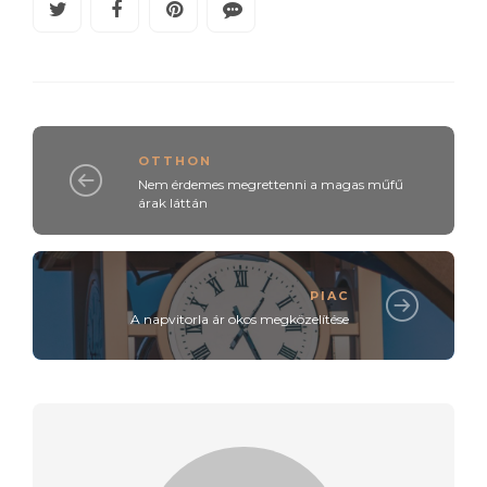
OTTHON
Nem érdemes megrettenni a magas műfű
árak láttán
PIAC
A napvitorla ár okos megközelítése