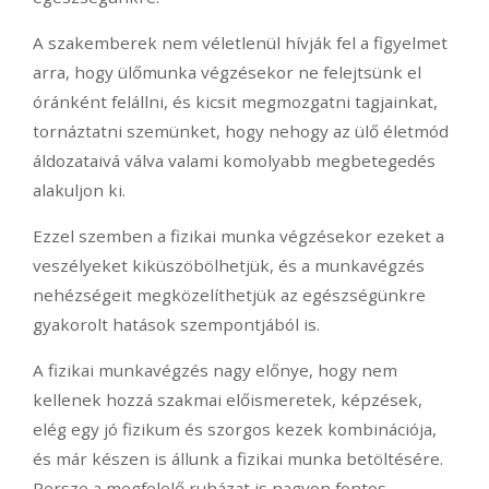
A szakemberek nem véletlenül hívják fel a figyelmet
arra, hogy ülőmunka végzésekor ne felejtsünk el
óránként felállni, és kicsit megmozgatni tagjainkat,
tornáztatni szemünket, hogy nehogy az ülő életmód
áldozataivá válva valami komolyabb megbetegedés
alakuljon ki.
Ezzel szemben a fizikai munka végzésekor ezeket a
veszélyeket kiküszöbölhetjük, és a munkavégzés
nehézségeit megközelíthetjük az egészségünkre
gyakorolt hatások szempontjából is.
A fizikai munkavégzés nagy előnye, hogy nem
kellenek hozzá szakmai előismeretek, képzések,
elég egy jó fizikum és szorgos kezek kombinációja,
és már készen is állunk a fizikai munka betöltésére.
Persze a megfelelő ruházat is nagyon fontos,