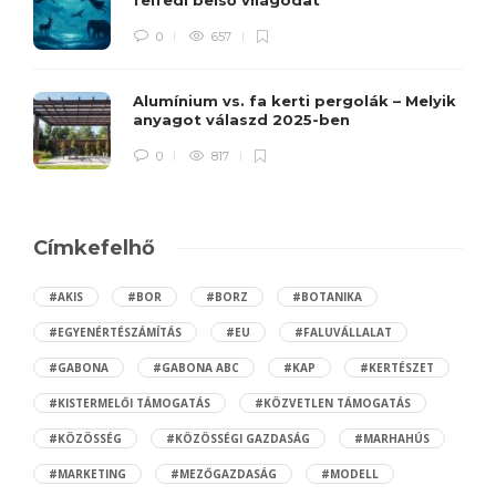
felfedi belső világodat
0
657
Alumínium vs. fa kerti pergolák – Melyik
anyagot válaszd 2025-ben
0
817
Címkefelhő
#AKIS
#BOR
#BORZ
#BOTANIKA
#EGYENÉRTÉSZÁMÍTÁS
#EU
#FALUVÁLLALAT
#GABONA
#GABONA ABC
#KAP
#KERTÉSZET
#KISTERMELŐI TÁMOGATÁS
#KÖZVETLEN TÁMOGATÁS
#KÖZÖSSÉG
#KÖZÖSSÉGI GAZDASÁG
#MARHAHÚS
#MARKETING
#MEZŐGAZDASÁG
#MODELL