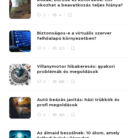
okozhat a beavatkozás teljes hiánya?
0
4
Biztonságos-e a virtuális szerver
felhőalapú környezetben?
0
223
Villanymotor hibakeresés: gyakori
problémák és megoldások
0
668
Autó beázás javítás: házi trükkök és
profi megoldások
0
593
Az álmaid beszélnek: 10 álom, amely