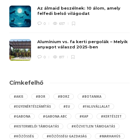
Az álmaid beszélnek: 10 álom, amely
felfedi belső világodat
0
657
Alumínium vs. fa kerti pergolák – Melyik
anyagot válaszd 2025-ben
0
817
Címkefelhő
#AKIS
#BOR
#BORZ
#BOTANIKA
#EGYENÉRTÉSZÁMÍTÁS
#EU
#FALUVÁLLALAT
#GABONA
#GABONA ABC
#KAP
#KERTÉSZET
#KISTERMELŐI TÁMOGATÁS
#KÖZVETLEN TÁMOGATÁS
#KÖZÖSSÉG
#KÖZÖSSÉGI GAZDASÁG
#MARHAHÚS