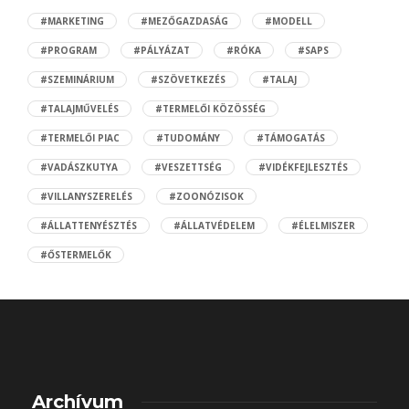
#MARKETING
#MEZŐGAZDASÁG
#MODELL
#PROGRAM
#PÁLYÁZAT
#RÓKA
#SAPS
#SZEMINÁRIUM
#SZÖVETKEZÉS
#TALAJ
#TALAJMŰVELÉS
#TERMELŐI KÖZÖSSÉG
#TERMELŐI PIAC
#TUDOMÁNY
#TÁMOGATÁS
#VADÁSZKUTYA
#VESZETTSÉG
#VIDÉKFEJLESZTÉS
#VILLANYSZERELÉS
#ZOONÓZISOK
#ÁLLATTENYÉSZTÉS
#ÁLLATVÉDELEM
#ÉLELMISZER
#ŐSTERMELŐK
Archívum