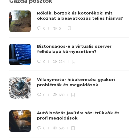
Gazda posztok
Rókák, borzok és kotorékok: mit
okozhat a beavatkozás teljes hiánya?
0
5
Biztonságos-e a virtuális szerver
felhőalapú környezetben?
0
224
Villanymotor hibakeresés: gyakori
problémák és megoldások
0
669
Autó beázás javítás: házi trükkök és
profi megoldások
0
593