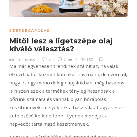
SZÉPSÉGÁPOLÁS
Mitől lesz a ligetszépe olaj
kiváló választás?
admin
,
4 év ago
0
2 min
1180
Ma már egyenesen trendinek számít az, ha valaki
elkezd natúr kozmetikumokat használni, de ezen túl,
hogy ez egy menő dolog napjainkban, még hasznos
is hiszen ezek a termékek tényleg hasznosak a
bőrünk számára és vannak olyan bőrápolási
készítmények, melyeknek a használatát egyenesen
kötelezővé kellene tenni, ilyenek mondjuk a
napvédőt tartalmazó készítmények.
Nem csak az árcímkéket kell megnézni persze a