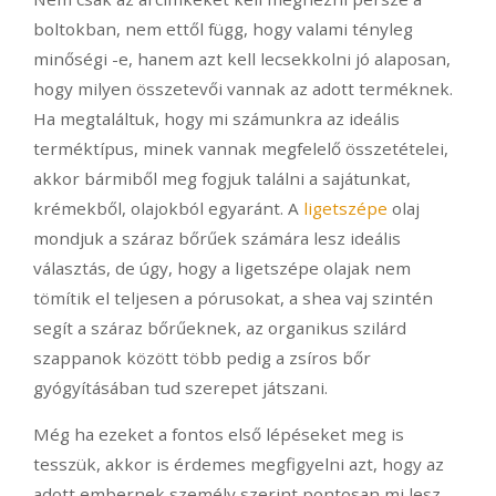
boltokban, nem ettől függ, hogy valami tényleg
minőségi -e, hanem azt kell lecsekkolni jó alaposan,
hogy milyen összetevői vannak az adott terméknek.
Ha megtaláltuk, hogy mi számunkra az ideális
terméktípus, minek vannak megfelelő összetételei,
akkor bármiből meg fogjuk találni a sajátunkat,
krémekből, olajokból egyaránt. A
ligetszépe
olaj
mondjuk a száraz bőrűek számára lesz ideális
választás, de úgy, hogy a ligetszépe olajak nem
tömítik el teljesen a pórusokat, a shea vaj szintén
segít a száraz bőrűeknek, az organikus szilárd
szappanok között több pedig a zsíros bőr
gyógyításában tud szerepet játszani.
Még ha ezeket a fontos első lépéseket meg is
tesszük, akkor is érdemes megfigyelni azt, hogy az
adott embernek személy szerint pontosan mi lesz