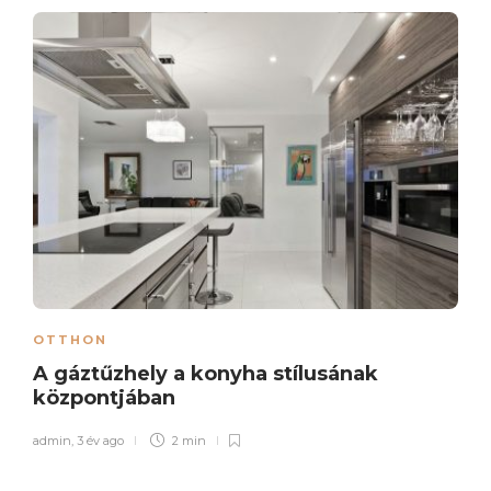
OTTHON
A gáztűzhely a konyha stílusának
központjában
admin
,
3 év ago
2 min