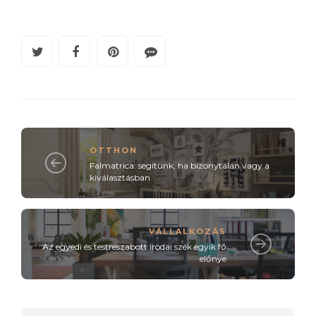
OTTHON
Falmatrica: segítünk, ha bizonytalan vagy a
kiválasztásban
VÁLLALKOZÁS
Az egyedi és testreszabott irodai szék egyik fő
előnye