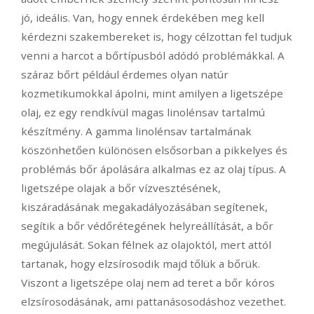
jó, ideális. Van, hogy ennek érdekében meg kell
kérdezni szakembereket is, hogy célzottan fel tudjuk
venni a harcot a bőrtípusból adódó problémákkal. A
száraz bőrt például érdemes olyan natúr
kozmetikumokkal ápolni, mint amilyen a ligetszépe
olaj, ez egy rendkívül magas linolénsav tartalmú
készítmény. A gamma linolénsav tartalmának
köszönhetően különösen elsősorban a pikkelyes és
problémás bőr ápolására alkalmas ez az olaj típus. A
ligetszépe olajak a bőr vízvesztésének,
kiszáradásának megakadályozásában segítenek,
segítik a bőr védőrétegének helyreállítását, a bőr
megújulását. Sokan félnek az olajoktól, mert attól
tartanak, hogy elzsírosodik majd tőlük a bőrük.
Viszont a ligetszépe olaj nem ad teret a bőr kóros
elzsírosodásának, ami pattanásosodáshoz vezethet.