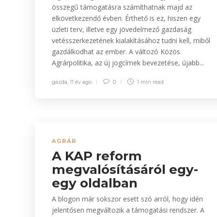
összegű támogatásra számíthatnak majd az
elkövetkezendő évben. Érthető is ez, hiszen egy
üzleti terv, illetve egy jövedelmező gazdaság
vetésszerkezetének kialakításához tudni kell, miből
gazdálkodhat az ember. A változó Közös
Agrárpolitika, az új jogcímek bevezetése, újabb...
gazda
,
11 év ago
0
1 min
read
AGRÁR
A KAP reform
megvalósításáról egy-
egy oldalban
A blogon már sokszor esett szó arról, hogy idén
jelentősen megváltozik a támogatási rendszer. A