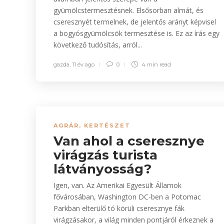
gyümölcstermesztésnek. Elsősorban almát, és
cseresznyét termelnek, de jelentős arányt képvisel
a bogyósgyümölcsök termesztése is. Ez az írás egy
következő tudósítás, arról...
gazda
,
11 év ago
0
4 min
read
AGRÁR
,
KERTÉSZET
Van ahol a cseresznye
virágzás turista
látványosság?
Igen, van. Az Amerikai Egyesült Államok
fővárosában, Washington DC-ben a Potomac
Parkban elterülő tó körüli cseresznye fák
virágzásakor, a világ minden pontjáról érkeznek a