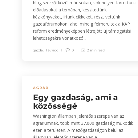
blog szerzői közül már sokan, sok helyen tartottunk
előadásokat a témában, készítettünk
kézikönyveket, írtunk cikkeket, részt vettünk
gazdafórumokon, ahol mindig felmerültek a KAP
reform eredményeképpen létrejött új támogatási
lehetőségekre vonatkozó...
gazda
,
11 év ago
0
2 min
read
AGRÁR
Egy gazdaság, ami a
közösségé
Washington államban jelentős szerepe van az
agráriumnak, több mint 37.000 gazdaság működik
ezen a területen. A mezőgazdaságon belül az
államban jelentős szerepe van a