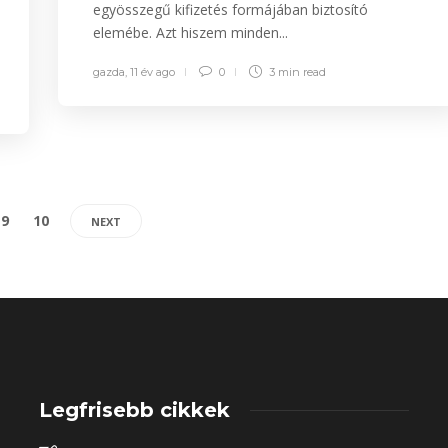
egyösszegű kifizetés formájában biztosító
elemébe. Azt hiszem minden...
gazda
,
11 év ago
0
3 min
read
9
10
NEXT
Legfrisebb cikkek