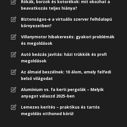
Rókák, borzok és kotorékok: mit okozhat a
beavatkozás teljes hiánya?
Biztonságos-e a virtuális szerver felhőalapú
környezetben?
Villanymotor hibakeresés: gyakori problémák
és megoldások
Autó beázás javítás: házi trükkök és profi
megoldások
Az álmaid beszélnek: 10 álom, amely felfedi
belső világodat
Alumínium vs. fa kerti pergolák – Melyik
anyagot válaszd 2025-ben
Lemezes kerítés – praktikus és tartós
megoldás otthonod körül