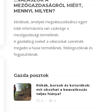
…VÁLASZOK A
MEZŐGAZDASÁGRÓL MIÉRT,
MENNYI, MILYEN?
Kérdések, amelyek megválaszolásához egyre
több információra van szüksége a
mezőgazdasági termelőnek.
A gazdablog ezeket a válaszokat szeretnék
megadni a hazai termelőknek, feldolgozóknak és
fogyasztóknak.
Gazda posztok
Rókák, borzok és kotorékok:
mit okozhat a beavatkozás
teljes hiánya?
0
4