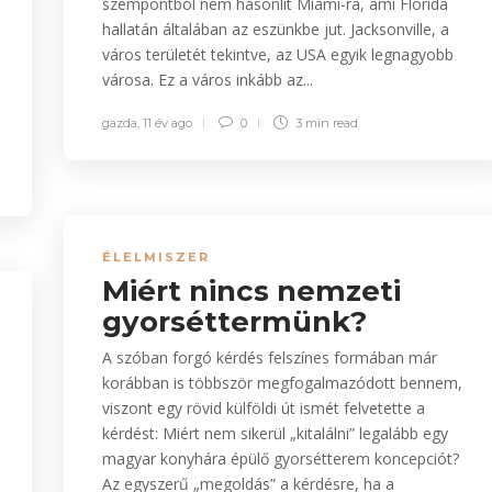
szempontból nem hasonlít Miami-ra, ami Florida
hallatán általában az eszünkbe jut. Jacksonville, a
város területét tekintve, az USA egyik legnagyobb
városa. Ez a város inkább az...
gazda
,
11 év ago
0
3 min
read
ÉLELMISZER
Miért nincs nemzeti
gyorséttermünk?
A szóban forgó kérdés felszínes formában már
korábban is többször megfogalmazódott bennem,
viszont egy rövid külföldi út ismét felvetette a
kérdést: Miért nem sikerül „kitalálni” legalább egy
magyar konyhára épülő gyorsétterem koncepciót?
Az egyszerű „megoldás” a kérdésre, ha a