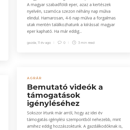
A magyar szabadföldi eper, azaz a kertészek
nyelvén, szamóca szezon néhány nap múlva
elindul. Hamarosan, 4-6 nap múlva a forgalmas
utak mentén találkozhatunk a kiírással: magyar
eper kapható. Ha már eddig...
gazda
,
11 év ago
0
3 min
read
AGRÁR
Bemutató videók a
támogatások
igényléséhez
Sokszor írtunk már arról, hogy az idei év
támogatás-igénylési szempontból nehezebb, mint
amihez eddig hozzászoktunk. A gazdálkodóknak is,