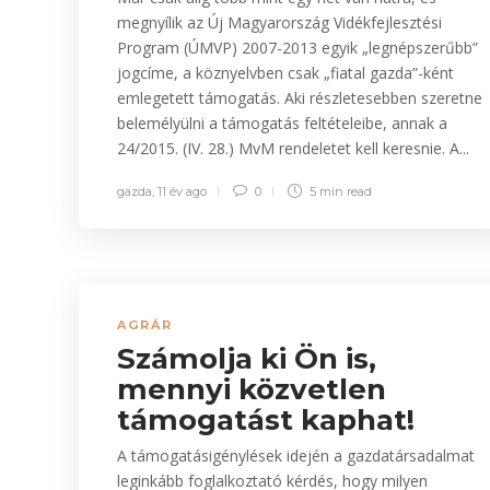
megnyílik az Új Magyarország Vidékfejlesztési
Program (ÚMVP) 2007-2013 egyik „legnépszerűbb”
jogcíme, a köznyelvben csak „fiatal gazda”-ként
emlegetett támogatás. Aki részletesebben szeretne
belemélyülni a támogatás feltételeibe, annak a
24/2015. (IV. 28.) MvM rendeletet kell keresnie. A...
gazda
,
11 év ago
0
5 min
read
AGRÁR
Számolja ki Ön is,
mennyi közvetlen
támogatást kaphat!
A támogatásigénylések idején a gazdatársadalmat
leginkább foglalkoztató kérdés, hogy milyen