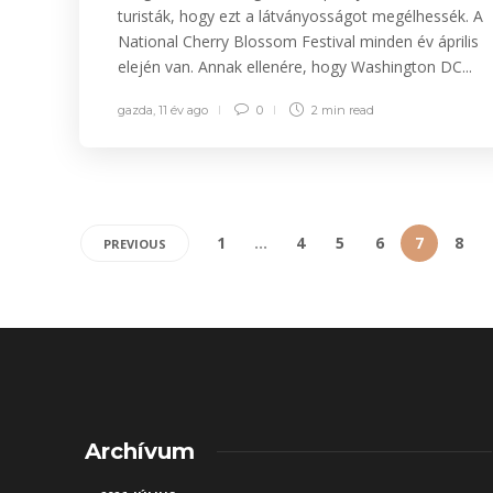
turisták, hogy ezt a látványosságot megélhessék. A
National Cherry Blossom Festival minden év április
elején van. Annak ellenére, hogy Washington DC...
gazda
,
11 év ago
0
2 min
read
1
…
4
5
6
7
8
PREVIOUS
Archívum