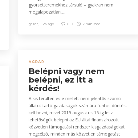
gyorsétteremekhez társuló – gyakran nem
megalapozatlan,...
gazda
,
11 év ago
0
2 min
read
AGRÁR
Belépni vagy nem
belépni, ez itt a
kérdés!
A kis terülten és e mellett nem jelentős számú
állatot tartó gazdaságok számára fontos döntést
kell hozni, mivel 2015 augusztus 15-ig lesz
lehetőségük belépni az EU által finanszírozott
közvetlen támogatási rendszer kisgazdaságokat
megcélzó, minden más közvetlen támogatást