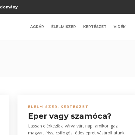
domány
AGRÁR
ÉLELMISZER
KERTÉSZET
VIDÉK
ÉLELMISZER
,
KERTÉSZET
Eper vagy szamóca?
Lassan elérkezik a várva várt nap, amikor igazi,
magyar, friss, csillogós, édes epret vásárolhatunk.