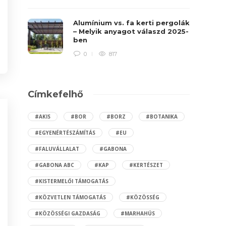
Alumínium vs. fa kerti pergolák
– Melyik anyagot válaszd 2025-
ben
0
817
Címkefelhő
#AKIS
#BOR
#BORZ
#BOTANIKA
#EGYENÉRTÉSZÁMÍTÁS
#EU
#FALUVÁLLALAT
#GABONA
#GABONA ABC
#KAP
#KERTÉSZET
#KISTERMELŐI TÁMOGATÁS
#KÖZVETLEN TÁMOGATÁS
#KÖZÖSSÉG
#KÖZÖSSÉGI GAZDASÁG
#MARHAHÚS