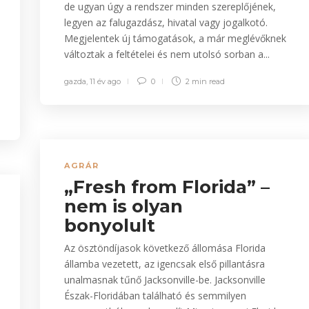
de ugyan úgy a rendszer minden szereplőjének,
legyen az falugazdász, hivatal vagy jogalkotó.
Megjelentek új támogatások, a már meglévőknek
változtak a feltételei és nem utolsó sorban a...
gazda
,
11 év ago
0
2 min
read
AGRÁR
„Fresh from Florida” –
nem is olyan
bonyolult
Az ösztöndíjasok következő állomása Florida
államba vezetett, az igencsak első pillantásra
unalmasnak tűnő Jacksonville-be. Jacksonville
Észak-Floridában található és semmilyen