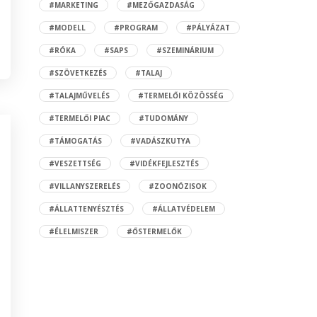
#MARKETING
#MEZŐGAZDASÁG
#MODELL
#PROGRAM
#PÁLYÁZAT
#RÓKA
#SAPS
#SZEMINÁRIUM
#SZÖVETKEZÉS
#TALAJ
#TALAJMŰVELÉS
#TERMELŐI KÖZÖSSÉG
#TERMELŐI PIAC
#TUDOMÁNY
#TÁMOGATÁS
#VADÁSZKUTYA
#VESZETTSÉG
#VIDÉKFEJLESZTÉS
#VILLANYSZERELÉS
#ZOONÓZISOK
#ÁLLATTENYÉSZTÉS
#ÁLLATVÉDELEM
#ÉLELMISZER
#ŐSTERMELŐK