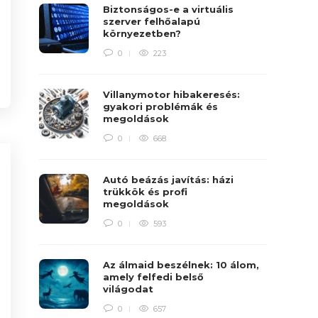
Biztonságos-e a virtuális
szerver felhőalapú
környezetben?
0
223
Villanymotor hibakeresés:
gyakori problémák és
megoldások
0
668
Autó beázás javítás: házi
trükkök és profi
megoldások
0
593
Az álmaid beszélnek: 10 álom,
amely felfedi belső
világodat
0
657